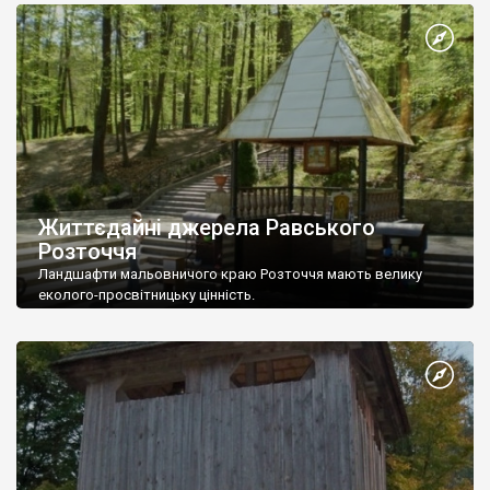
Життєдайні джерела Равського
Розточчя
Ландшафти мальовничого краю Розточчя мають велику
еколого-просвітницьку цінність.