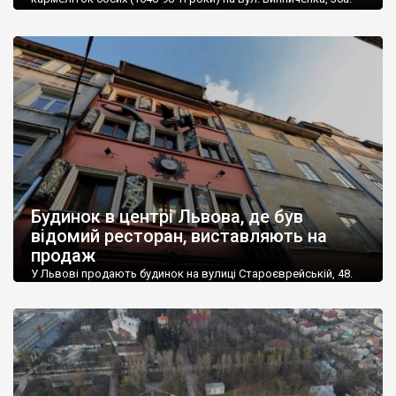
Одна із частин архітектурної пам’ятки, каплиця, перебуває у
власності Римо-католицької церкви, а навколо неї – рештки
державного підприємства «Система». 75% архітектурної
пам’ятки, що перебуває у державній власності, – на межі
руйнування. У цій частині немає ні замків, ні охоронців, […]
Будинок в центрі Львова, де був
відомий ресторан, виставляють на
продаж
У Львові продають будинок на вулиці Староєврейській, 48.
Раніше у ньому працював ресторан «Дім легенд». Будинок
оцінюють в майже 20 млн грн (700 тис. доларів). Оголошення
про продаж з’явилося на сайті OLX 2 лютого. «Продається
будинок по вулиці Староєврейська 48, в самому центрі
Львова, пішохідна зона, під будь-який вид діяльності.
Загальна площа – 280 метрів […]