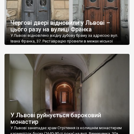
Чергові двері відновили у Львові –
цього разу на вулиці Франка
У Львові відновлено вхідну дубову браму за адресою вул.
Івана Франка, 37. Реставрацію провели в межах міської
програми співфінансування, яку координує Бюро спадщини
управління охорони історичного середовища. “Двері були в
поганому стані, знищені. Частина декоративних елементів –
різьблення – була відсутня взагалі. Це довелося не просто
реставрувати, а різьбити заново. Крім того, двері на Франка,
[…]
У Львові руйнується бароковий
монастир
У Львові занепадає храм Стрітення із колишнім монастирем
кармеліток босих (1640-90-ті роки) на вул. Винниченка, 30а.