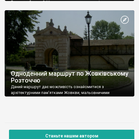
Глинська брама З Жовкви дорога веде на захід до
Глинського. З лівого боку шляху круто піднімаються
мальовничі схили Розточчя, покриті лісом. На схід від
Жовкви виділяється ерозійний останець – гора Гарай (368 м),
з […]
Одноденний маршрут по Жовківському
Розточчю
Даний маршрут дає можливість ознайомитися з
архітектурними пам’ятками Жовкви, мальовничими
краєвидами Розточчя і прилеглих рівнин, історією сіл Стара
Скварява і Мокротин, славним героїчним минулим
Станьте нашим автором