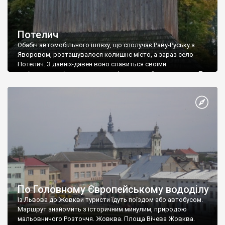
Потелич
Обабіч автомобільного шляху, що сполучає Раву-Руську з
Яворовом, розташувалося колишнє місто, а зараз село
Потелич. З давніх-давен воно славиться своїми
архітектурами і природними намітками, своїми легендами. Тут
в 16 столітті на кошти гончарського цеху була збудована
дерев’яна церква. Збудована без єдиного цвяха. А стінопис
датується 17 століттям. Знаменитою вона ще є й тому, що у
[…]
По Головному Європейському вододілу
Із Львова до Жовкви туристи їдуть поїздом або автобусом.
Маршрут знайомить з історичним минулим, природою
мальовничого Розточчя. Жовква. Площа Вічева Жовква.