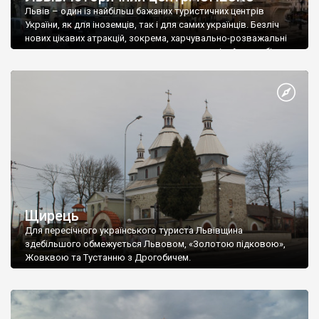
Львів – один із найбільш бажаних туристичних центрів
України, як для іноземців, так і для самих українців. Безліч
нових цікавих атракцій, зокрема, харчувально-розважальні
заклади, манять сюди десятки тисяч туристів. Але ще більше
манить львівська старовина – неймовірний історичний
центр, із безліччю колоритних храмів, із древніми
польськими кам’яницями, із помпезною забудовою часів
Австро-Угорщини. Львів – це […]
Щирець
Для пересічного українського туриста Львівщина
здебільшого обмежується Львовом, «Золотою підковою»,
Жовквою та Тустанню з Дрогобичем.