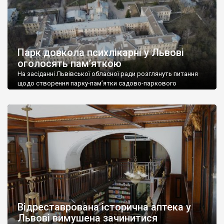
Парк довкола психлікарні у Львові
оголосять пам’яткою
На засіданні Львівської обласної ради розглянуть питання
щодо створення парку-пам’ятки садово-паркового
мистецтва місцевого значення «Кульпарків» (вул.
Кульпарківська, 95). Йдеться про територію площею 16,22 га,
що довкола Львівської обласної клінічної психіатричної
лікарні. «Територія проєктованого до заповідання об’єкту є
єдиним прикладом медичного закладу в Україні, який
побудовано відповідно до ідеї «міста-саду» Е.Говарда,
принципом якої є закладення комфортних […]
Відреставрована історична аптека у
Львові вимушена зачинитися