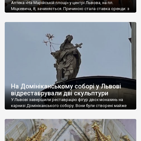
Аптека «На Марійській площі» у центрі Львова, на пл.
Міцкевича, 8, зачиняється. Причиною стала ставка оренди: з
2022 року власник приміщення НАК «Надра України»
встановив для орендаря – аптечної мережі «D.S.» – високу
плату, в той час як потік кліентів до аптеки впав. Про це
повідомили на сайті «D.S.». При цьому суму оренди у мережі
[…]
На Домініканському соборі у Львові
відреставрували дві скульптури
У Львові завершили реставрацію фігур двох монахинь на
карнизі Домініканського собору. Вони були створені майже
250 років тому. Про це повідомила начальниця управління
охорони історичного середовища Лівської міської ради Лілія
Онищенко. Реставраційні роботи тривали понад 3 місяці. Їх
завершили наприкінці 2021 року. “Завершилась реставрація
фігур двох домініканських монашок святої Катерини