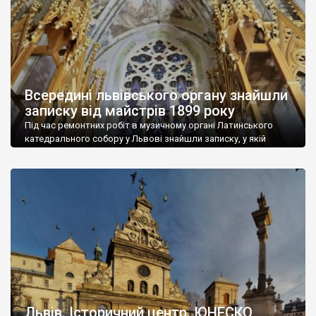
Сієнської і святої Розалії з […]
Всередині львівського органу знайшли
записку від майстрів 1899 року
Під час ремонтних робіт в музичному органі Латинського
катедрального собору у Львові знайшли записку, у якій
підписались майстри, що встановлювали орган у 1899 році.
“Ті, що цей орган ставили, для вічної пам’яті тут підписалися!
Львів, 1899. Юліан Райманн, Франтішек Бучак, Антоні Бар,
Борусевич Ян, Лакування Генрик Бурштин”, – йдеться у
записці. Знайшли записку під час реставрації […]
Львів. Історичний центр. ЮНЕСКО