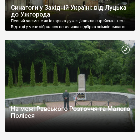
Синагоги у Західній Україні: від Луцька
до Ужгорода
Певний час мене як історика дуже цікавила єврейська тема.
Відтоді у мене зібралася невеличка підбірка знімків синагог
Західної України.
На межі Равського Розточчя та Малого
Полісся