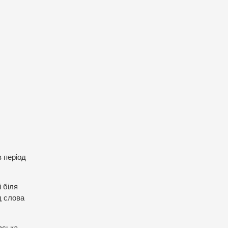
в період
 біля
д слова