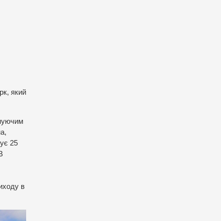
рк, який
інуючим
а,
ує 25
В
иходу в