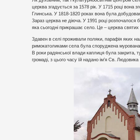
Як духовним, так і культурноосвітнім центром се
церква згадується за 1578 рік. У 1715 році вона 
Глинська. У 1818-1820 роках вона була добудован
Зараз церква не діюча. У 1991 році розпочалося б
яка сьогодні прикрашає село. Це – церква святих 
Здавен в селі проживали поляки, парафія яких на
римокатоликами села була споруджена мурована к
В роки радянської влади каплиця була закрита, 
громаді, з цього часу їй надано ім’я Св. Людовик