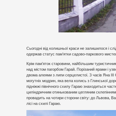
Сьогодні від колишньої краси не залишилося і слі
одержав статус пам’ятки садово-паркового мисте
Крім пам’яток старовини, найбільшим туристични
над містом пагорбом Гарай. Порізаний ярами і узв
двома алеями з липи серцелистої. З часів Яна II
могутніх модрин, яка вела колись з Глинської дор
підніжжі північного схилу Гараю знаходиться част
циліндричним отинькованим цегляним склепінням. 
провадить на чотири сторони світу: до Львова, Ва
лісі на схилі Гараю.