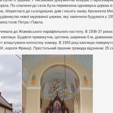
ла була і є церква. У письмових документах вперше староскваря
згоріла. По спаленні до села була перевезена одноверха церква із
а, збереглася до сьогоднішніх днів і носить назву Архангела Ми
удівництво нової мурованої церкви, яку закінчили будувати у 199
апостолів Петра і Павла.
лежала до Жовківського парафіяльного костелу. В 1936-37 роках
аплиця. Будівля прямокутна, цегляна, шириною 6 м, довжиною 
тут влаштували колгоспну комору. В 1993 році каплицю повернут
а IX, короля Франції. Престольний празник громада відзначає 25 с