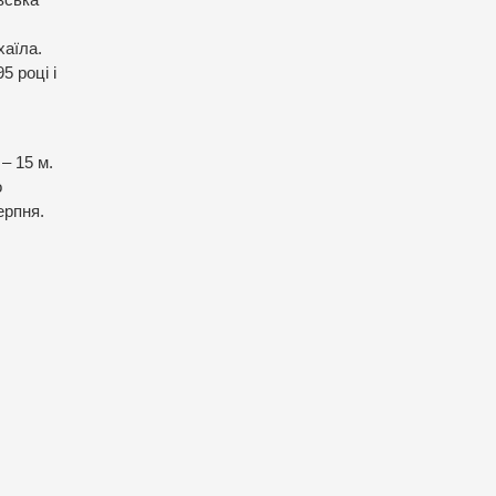
вська
хаїла.
5 році і
– 15 м.
о
ерпня.