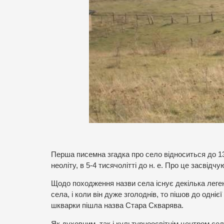
Перша писемна згадка про село відноситься до 139
неоліту, в 5-4 тисячолітті до н. е. Про це засвід
Щодо походження назви села існує декілька легенд
села, і коли він дуже зголоднів, то пішов до одні
шкварки пішла назва Стара Скварява.