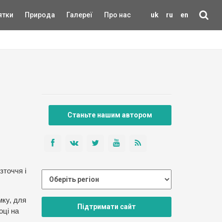
ятки
Природа
Галереї
Про нас
uk
ru
en
Станьте нашим автором
зточчя і
мку, для
Підтримати сайт
оці на