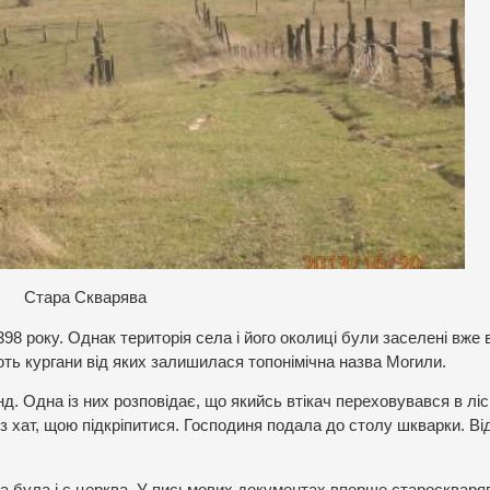
Стара Скварява
8 року. Однак територія села і його околиці були заселені вже 
чують кургани від яких залишилася топонімічна назва Могили.
. Одна із них розповідає, що якийсь втікач переховувався в лісі
єї з хат, щою підкріпитися. Господиня подала до столу шкварки. Ві