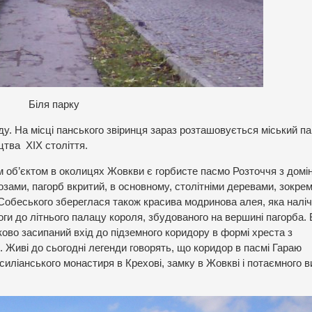
Біля парку
ду. На місці панського звіринця зараз розташовується міський па
цтва XIX століття.
м об’єктом в околицях Жовкви є горбисте пасмо Розточчя з дом
озами, пагорб вкритий, в основному, столітніми деревами, зокрем
І Собеського збереглася також красива модринова алея, яка наліч
оги до літнього палацу короля, збудованого на вершині пагорба. 
ково засипаний вхід до підземного коридору в формі хреста з
Живі до сьогодні легенди говорять, що коридор в пасмі Гараю
силіанського монастиря в Крехові, замку в Жовкві і потаємного в