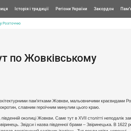
ниця
Історія і традиції
Регіони України
Закордон
Пам'
у Розточчю
т по Жовківському
рхітектурними пам’ятками Жовкви, мальовничими краєвидами Ро
 Мокротин, славним героїчним минулим цього краю.
івденній околиці Жовкви. Саме тут в XVII столітті неподалік за
іринець. Звідси і назва південної брами – Звіринецька. В 1622 р
оглядав досвідчений садівник-італієць. Тут росли квіти, черешні,