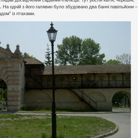
. На одній з його галявин було збудовано два банні павільйони –
дом” із птахами.