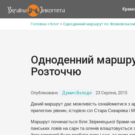
Крам
Головна
>
Блог
>
Одноденний маршрут по Жовківськом
Одноденний маршру
Розточчю
Опубліковано
Думич Володя
23 Серпня, 2015
Даний маршрут дає можливість ознайомитися з а
прилеглих рівнин, історією сіл Стара Скварява і
Маршрут починається біля Звіринецької брами на п
панських ловів на сарн та оленів влаштовується зв
його території було розбито парк і сад, за яким д