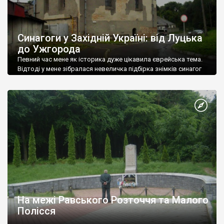
Синагоги у Західній Україні: від Луцька
до Ужгорода
Певний час мене як історика дуже цікавила єврейська тема.
Відтоді у мене зібралася невеличка підбірка знімків синагог
Західної України.
На межі Равського Розточчя та Малого
Полісся