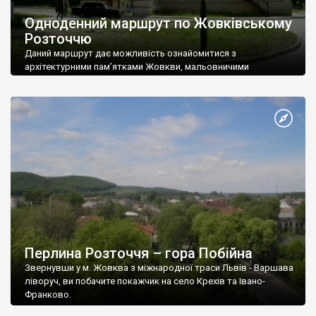
Одноденний маршрут по Жовківському
Розточчю
Даний маршрут дає можливість ознайомитися з
архітектурними пам’ятками Жовкви, мальовничими
краєвидами Розточчя і прилеглих рівнин, історією сіл Стара
Скварява і Мокротин, славним героїчним минулим
Перлина Розточчя – гора Побійна
Звернувши у м. Жовква з міжнародної траси Львів - Варшава
ліворуч, ви побачите покажчик на село Крехів та Івано-
Франково.