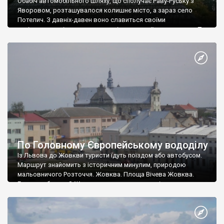
Обабіч автомобільного шляху, що сполучає Раву-Руську з
Яворовом, розташувалося колишнє місто, а зараз село
Потелич. З давніх-давен воно славиться своїми
архітектурами і природними намітками, своїми легендами. Тут
в 16 столітті на кошти гончарського цеху була збудована
дерев’яна церква. Збудована без єдиного цвяха. А стінопис
датується 17 століттям. Знаменитою вона ще є й тому, що у
[…]
По Головному Європейському вододілу
Із Львова до Жовкви туристи їдуть поїздом або автобусом.
Маршрут знайомить з історичним минулим, природою
мальовничого Розточчя. Жовква. Площа Вічева Жовква.
Глинська брама З Жовкви дорога веде на захід до
Глинського. З лівого боку шляху круто піднімаються
мальовничі схили Розточчя, покриті лісом. На схід від
Жовкви виділяється ерозійний останець – гора Гарай (368 м),
з […]