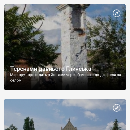
Теренами давнього Глинська
Маршрут проходить з Жовкви через Глинсько до джерела за
селом.