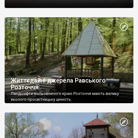
Життєдайні джерела Равського
Розточчя
Ландшафти мальовничого краю Розточчя мають велику
еколого-просвітницьку цінність.