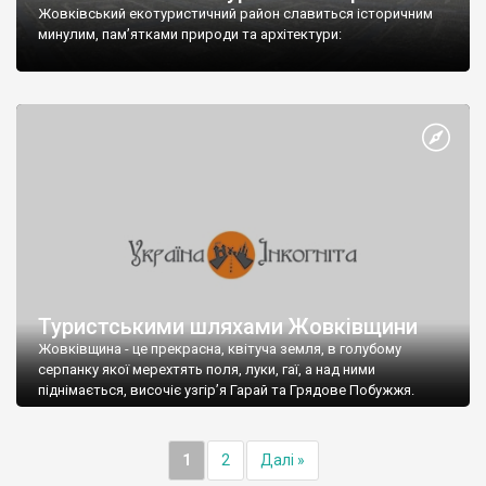
Жовківський екотуристичний район славиться історичним
минулим, пам’ятками природи та архітектури:
Туристськими шляхами Жовківщини
Жовківщина - це прекрасна, квітуча земля, в голубому
серпанку якої мерехтять поля, луки, гаї, а над ними
піднімається, височіє узгір’я Гарай та Грядове Побужжя.
1
2
Далі »