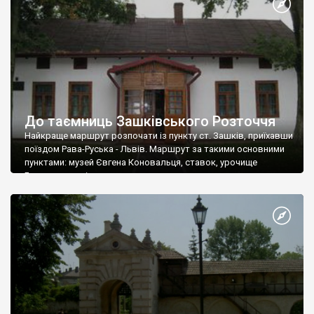
До таємниць Зашківського Розточчя
Найкраще маршрут розпочати із пункту ст. Зашків, приїхавши
поїздом Рава-Руська - Львів. Маршрут за такими основними
пунктами: музей Євгена Коновальця, ставок, урочище
Берекавиця, ліс, ст.