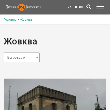
uk
ru
en
Головна
>
Жовква
Жовква