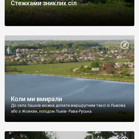
Стежками зниклих сіл
Коли ми вмирали
До села Зашків можна доїхати маршрутним таксі зі Львова
або з Жовкви, поїздом Львів- Рава-Руська.