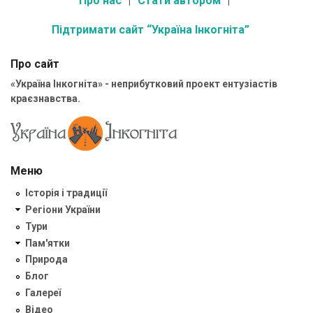
Про нас
Стати автором
Підтримати сайт “Україна Інкогніта”
Про сайт
«Україна Інкогніта» - неприбутковий проект ентузіастів
краєзнавства.
Меню
Історія і традиції
Регіони України
Тури
Пам'ятки
Природа
Блог
Галереї
Відео