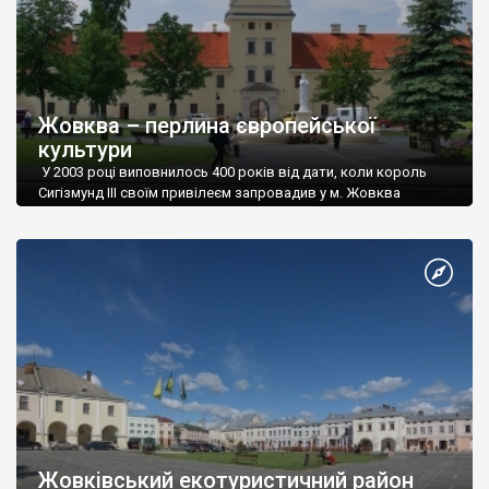
Жовква – перлина європейської
культури
У 2003 році виповнилось 400 років від дати, коли король
Сигізмунд III своїм привілеєм запровадив у м. Жовква
магдебурське право.
Жовківський екотуристичний район