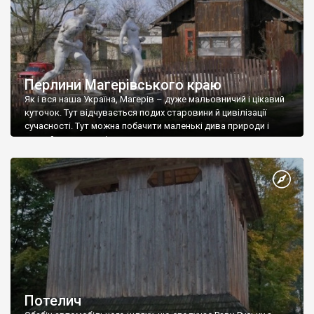
Перлини Магерівського краю
Як і вся наша Україна, Магерів – дуже мальовничий і цікавий
куточок. Тут відчувається подих старовини й цивілізації
сучасності. Тут можна побачити маленькі дива природи і
познайомитись з цікавими працьовитими людьми.
Знайомство із містечком слід почати із школи. Це головний
осередок освіти і культури селища. Побудована у 1986 році в
ній навчається 496 учнів і […]
Потелич