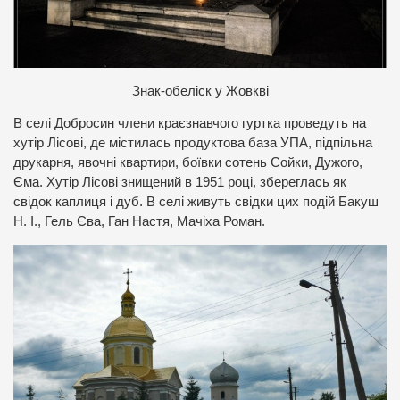
Знак-обеліск у Жовкві
В селі Добросин члени краєзнавчого гуртка проведуть на
хутір Лісові, де містилась продуктова база УПА, підпільна
друкарня, явочні квартири, боївки сотень Сойки, Дужого,
Єма. Хутір Лісові знищений в 1951 році, збереглась як
свідок каплиця і дуб. В селі живуть свідки цих подій Бакуш
Н. І., Гель Єва, Ган Настя, Мачіха Роман.