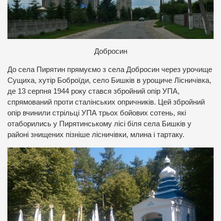
Добросин
До села Пирятин прямуємо з села Добросин через урочище
Сущиха, хутір Боброїди, село Бишків в урощиче Лісничівка,
де 13 серпня 1944 року стався збройний опір УПА,
спрямований проти сталінських опричників. Цей збройний
опір вчинили стрільці УПА трьох бойових сотень, які
отаборились у Пирятинському лісі біля села Бишків у
районі знищених пізніше лісничівки, млина і тартаку.