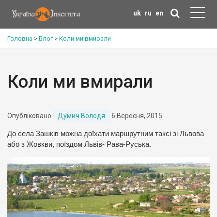
uk
ru
en
Головна
>
Блог
>
Коли ми вмирали
Коли ми вмирали
Опубліковано
Думич Володя
6 Вересня, 2015
До села Зашків можна доїхати маршрутним таксі зі Львова
або з Жовкви, поїздом Львів- Рава-Руська.