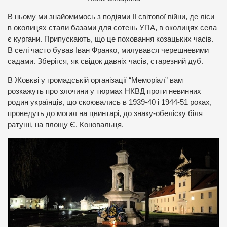
В ньому ми знайомимось з подіями ІІ світової війни, де ліси
в околицях стали базами для сотень УПА, в околицях села
є кургани. Припускають, що це поховання козацьких часів.
В селі часто бував Іван Франко, милувався черешневими
садами. Зберігся, як свідок давніх часів, старезний дуб.
В Жовкві у громадській організації “Меморіал” вам
розкажуть про злочини у тюрмах НКВД проти невинних
родин українців, що скоювались в 1939-40 і 1944-51 роках,
проведуть до могил на цвинтарі, до знаку-обеліску біля
ратуші, на площу Є. Коновальця.