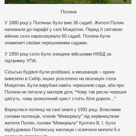
Поляна
У 1880 році у Полянах було вже 36 садиб. Жителі Полян
належали до парафії у селі Мокротин. Перед II світовою
війною село нараховувало 60 садиб. Поляни були
знамениті своїми черешневими садами.
У 1950 році село було знищене військами НКВД за
підтримку УПА.
Сільські будівлі були розібрані, а мешканців – одних
вивезено в Сибір, інших розселено на околицях села
Мокротин. Були вирубані навіть черешневі сади, аби про
Поляни не питали у матерів діти, “Чому так рясно черешні
цвітуть, чому розколений хрест стоїть біля дороги…”
Вернулися полянці на свої землі у 1991 році. Власними
силами полянців, членів “Меморіалу” під керівництвом
жителя Полян, голови “Меморіалу” Кунтого В. І. було
відбудовано Полянську каплицю і освячено могили 5-х