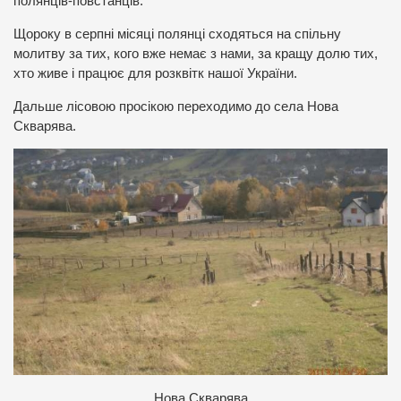
полянців-повстанців.
Щороку в серпні місяці полянці сходяться на спільну
молитву за тих, кого вже немає з нами, за кращу долю тих,
хто живе і працює для розквітк нашої України.
Дальше лісовою просікою переходимо до села Нова
Скварява.
Нова Скварява