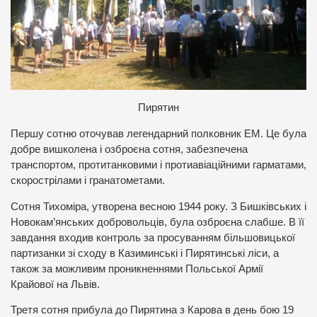
Пирятин
Першу сотню оточував легендарний полковник ЕМ. Це була
добре вишколена і озброєна сотня, забезпечена
транспортом, протитанковими і протиавіаційними гарматами,
скорострілами і гранатометами.
Сотня Тихоміра, утворена весною 1944 року. З Бишківських і
Новокам’янських добровольців, була озброєна слабше. В її
завдання входив контроль за просуванням більшовицької
партизанки зі сходу в Казиминські і Пирятинські ліси, а
також за можливим проникненнями Польської Армії
Крайової на Львів.
Третя сотня прибула до Пирятина з Карова в день бою 19