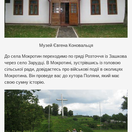
Музей Євгена Коновальця
До села Мокротин переходимо по гряді Розточчя із Зашкова
через село Зарудці. В Мокротині, зустрівшись із головою
сільської ради, довідаєтесь про військові події в околицях
Мокротина. Він проведе вас до хутора Поляни, який має
свою сумну історію.