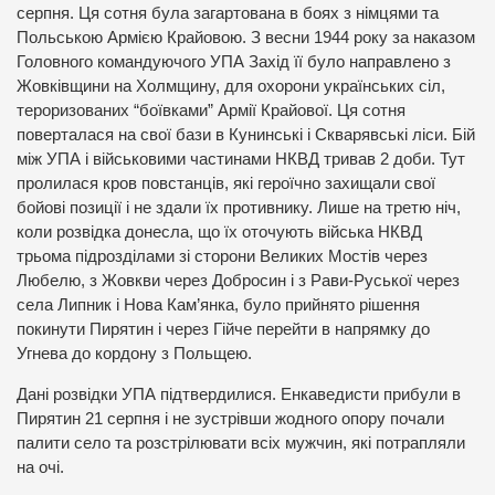
серпня. Ця сотня була загартована в боях з німцями та
Польською Армією Крайовою. З весни 1944 року за наказом
Головного командуючого УПА Захід її було направлено з
Жовківщини на Холмщину, для охорони українських сіл,
тероризованих “боївками” Армії Крайової. Ця сотня
поверталася на свої бази в Кунинські і Скварявські ліси. Бій
між УПА і військовими частинами НКВД тривав 2 доби. Тут
пролилася кров повстанців, які героїчно захищали свої
бойові позиції і не здали їх противнику. Лише на третю ніч,
коли розвідка донесла, що їх оточують війська НКВД
трьома підрозділами зі сторони Великих Мостів через
Любелю, з Жовкви через Добросин і з Рави-Руської через
села Липник і Нова Кам’янка, було прийнято рішення
покинути Пирятин і через Гійче перейти в напрямку до
Угнева до кордону з Польщею.
Дані розвідки УПА підтвердилися. Енкаведисти прибули в
Пирятин 21 серпня і не зустрівши жодного опору почали
палити село та розстрілювати всіх мужчин, які потрапляли
на очі.