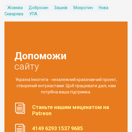
Жовква
Добросин
Зашків
Мокротин
Нова
Скварява
УПА
Допоможи
сайту
Україна Інкогніта - незалежний краєзнавчий проект,
створений ентузіастами. Щоб працювати далі, нам
потрібна ваша підтримка.
Станьте нашим меценатом на
Patreon
4149 6293 1537 9685