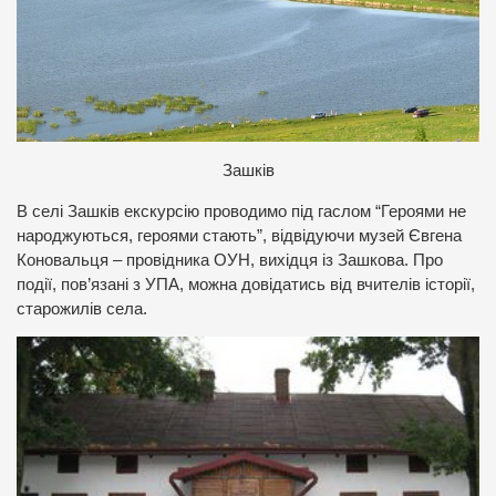
Зашків
В селі Зашків екскурсію проводимо під гаслом “Героями не
народжуються, героями стають”, відвідуючи музей Євгена
Коновальця – провідника ОУН, вихідця із Зашкова. Про
події, пов’язані з УПА, можна довідатись від вчителів історії,
старожилів села.