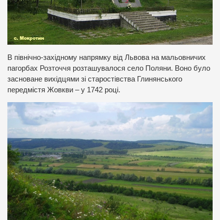
В північно-західному напрямку від Львова на мальовничих
пагорбах Розточчя розташувалося село Поляни. Воно було
засноване вихідцями зі старостівства Глинянського
передмістя Жовкви – у 1742 році.