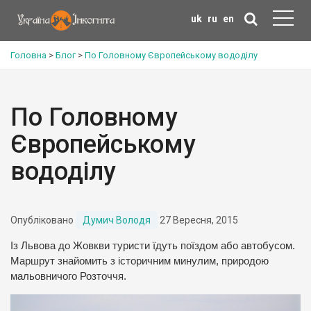
uk
ru
en
Головна
>
Блог
>
По Головному Європейському вододілу
По Головному
Європейському
вододілу
Опубліковано
Думич Володя
27 Вересня, 2015
Із Львова до Жовкви туристи їдуть поїздом або автобусом.
Маршрут знайомить з історичним минулим, природою
мальовничого Розточчя.