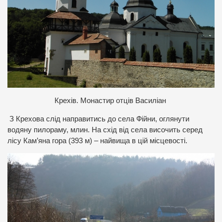
Крехів. Монастир отців Василіан
З Крехова слід направитись до села Фійни, оглянути
водяну пилораму, млин. На схід від села височить серед
лісу Кам’яна гора (393 м) – найвища в цій місцевості.