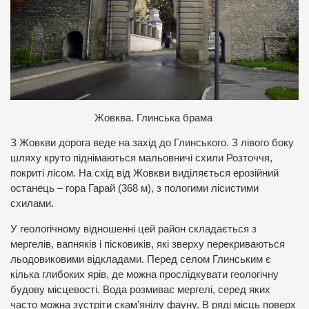
Жовква. Глинська брама
З Жовкви дорога веде на захід до Глинського. З лівого боку
шляху круто піднімаються мальовничі схили Розточчя,
покриті лісом. На схід від Жовкви виділяється ерозійний
останець – гора Гарай (368 м), з пологими лісистими
схилами.
У геологічному відношенні цей район складається з
мергелів, вапняків і пісковиків, які зверху перекриваються
льодовиковими відкладами. Перед селом Глинським є
кілька глибоких ярів, де можна прослідкувати геологічну
будову місцевості. Вода розмиває мергелі, серед яких
часто можна зустріти скам’янілу фауну. В ряді місць поверх