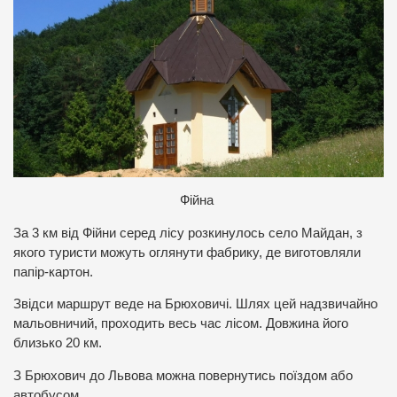
Фійна
За 3 км від Фійни серед лісу розкинулось село Майдан, з
якого туристи можуть оглянути фабрику, де виготовляли
папір-картон.
Звідси маршрут веде на Брюховичі. Шлях цей надзвичайно
мальовничий, проходить весь час лісом. Довжина його
близько 20 км.
З Брюхович до Львова можна повернутись поїздом або
автобусом.