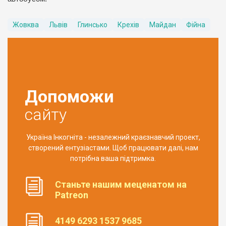
Жовква
Львів
Глинсько
Крехів
Майдан
Фійна
Допоможи
сайту
Україна Інкогніта - незалежний краєзнавчий проект,
створений ентузіастами. Щоб працювати далі, нам
потрібна ваша підтримка.
Станьте нашим меценатом на
Patreon
4149 6293 1537 9685