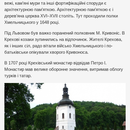
вежі, кам’яні мури та інші фортифікаційні споруди є
архітектурною пам’яткою. Архітектурною пам’яткою є і
дерев’яна церква
XVI
–
XVII
століть. Тут проходили полки
Хмельницького у 1648 році.
Під Львовом був важко поранений полковник М. Кривоніс. В
Крехові козаки зупинились на відпочинок. Жителі Крехова,
як і інших сіл, радо вітали військо Хмельницького і по-
батьківськи опікували хворого Кривоноса.
В 1707 році Крехівський монастир відвідав Петро І.
Монастир мав велике оборонне значення, витримав облогу
турків і татар.