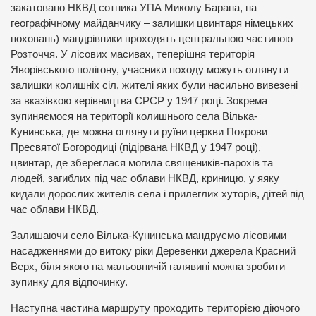
закатовано НКВД сотника УПА Миколу Барана, на
географічному майданчику – залишки цвинтаря німецьких
поховань) мандрівники проходять центральною частиною
Розточчя. У лісових масивах, теперішня територія
Яворівського полігону, учасники походу можуть оглянути
залишки колишніх сіл, жителі яких були насильно вивезені
за вказівкою керівництва СРСР у 1947 році. Зокрема
зупиняємося на території колишнього села Вілька-
Кунинська, де можна оглянути руїни церкви Покрови
Пресвятої Богородиці (підірвана НКВД у 1947 році),
цвинтар, де збереглася могила священиків-парохів та
людей, загиблих під час облави НКВД, криницю, у яяку
кидали дорослих жителів села і прилеглих хуторів, дітей під
час облави НКВД.
Залишаючи село Вілька-Кунинська мандруємо лісовими
насадженнями до витоку ріки Деревенки джерела Красний
Верх, біля якого на мальовничій галявині можна зробити
зупинку для відпочинку.
Наступна частина маршруту проходить територією діючого