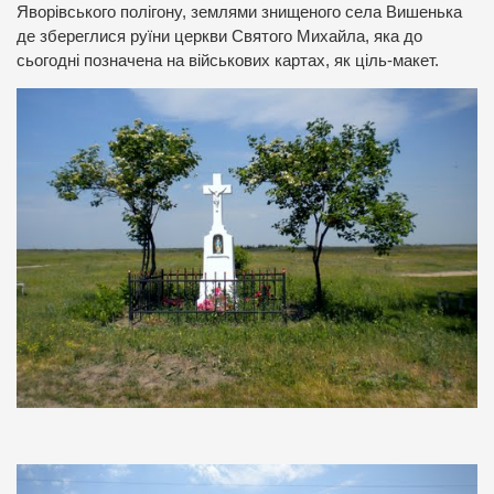
Яворівського полігону, землями знищеного села Вишенька
де збереглися руїни церкви Святого Михайла, яка до
сьогодні позначена на військових картах, як ціль-макет.