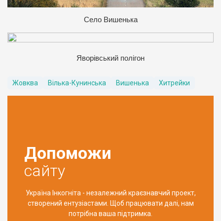
Село Вишенька
Яворівський полігон
Жовква
Вілька-Кунинська
Вишенька
Хитрейки
Допоможи
сайту
Україна Інкогніта - незалежний краєзнавчий проект,
створений ентузіастами. Щоб працювати далі, нам
потрібна ваша підтримка.