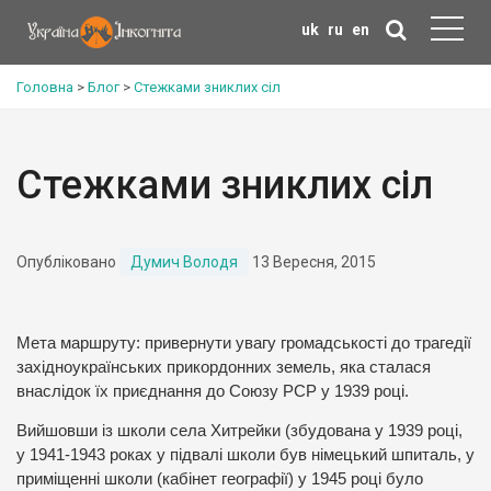
uk
ru
en
Головна
>
Блог
>
Стежками зниклих сіл
Стежками зниклих сіл
Опубліковано
Думич Володя
13 Вересня, 2015
Мета маршруту: привернути увагу громадськості до трагедії
західноукраїнських прикордонних земель, яка сталася
внаслідок їх приєднання до Союзу РСР у 1939 році.
Вийшовши із школи села Хитрейки (збудована у 1939 році,
у 1941-1943 роках у підвалі школи був німецький шпиталь, у
приміщенні школи (кабінет географії) у 1945 році було