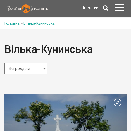
uk
ru
en
Головна
>
Вілька-Кунинська
Вілька-Кунинська