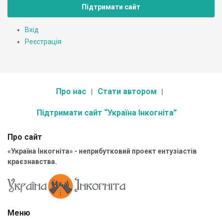
Підтримати сайт
Вхід
Реєстрація
Про нас
Стати автором
Підтримати сайт “Україна Інкогніта”
Про сайт
«Україна Інкогніта» - неприбутковий проект ентузіастів
краєзнавства.
Меню