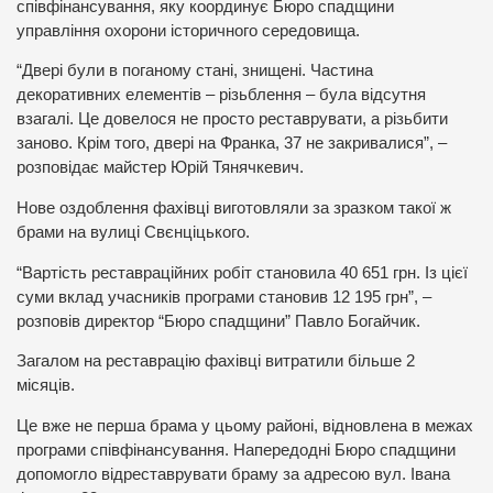
співфінансування, яку координує Бюро спадщини
управління охорони історичного середовища.
“Двері були в поганому стані, знищені. Частина
декоративних елементів – різьблення – була відсутня
взагалі. Це довелося не просто реставрувати, а різьбити
заново. Крім того, двері на Франка, 37 не закривалися”, –
розповідає майстер Юрій Тянячкевич.
Нове оздоблення фахівці виготовляли за зразком такої ж
брами на вулиці Свєнціцького.
“Вартість реставраційних робіт становила 40 651 грн. Із цієї
суми вклад учасників програми становив 12 195 грн”, –
розповів директор “Бюро спадщини” Павло Богайчик.
Загалом на реставрацію фахівці витратили більше 2
місяців.
Це вже не перша брама у цьому районі, відновлена в межах
програми співфінансування. Напередодні Бюро спадщини
допомогло відреставрувати браму за адресою вул. Івана