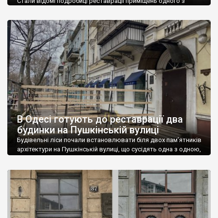
Стали відомі подробиці реставрації приміщень одного з
корпусів (корпус Ж) колишнього палацу Потоцьких в Івано-
Франківську. Реставрація ведеться для пристосування під
музей зброї. Корпус Ж – колишній адміністративний корпус
гарнізонної лікарні, що діяла на території палацового
комплексу. Роботи в частині його приміщень проводять в
рамках реалізації проєкту «Назад до наших спільних коренів»,
що фінансується ЄС в […]
В Одесі готують до реставрації два
будинки на Пушкінській вулиці
Будівельні ліси почали встановлювати біля двох пам’ятників
архітектури на Пушкінській вулиці, що сусідять одна з одною,
– прибуткового будинку М. Шретера і будинку Мармарино (№
№ 33 і 35). Вже найближчим часом тут розпочнуться фасадні
та покрівельні ремонтні роботи, тендери на проведення яких
виграла компанія «СК-Омега». Це ж фірма вже ремонтує
склади Рабиновича на розі Пушкінської […]