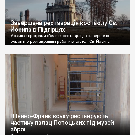
Завершена реставрація костьолу Св.
Йосипа в Підгірцях
У рамках програми «Велика реставрація» завершено
ремонтно-реставраційні роботи в костелі Св. Йосипа,
пам’ятці архітектури національного значення 1763 р. у с.
Підгірці Золочівського району Львівської області. Роботи
тривали з 25 вересня до 31 грудня 2021 р. Виконувала їх
«Креативна Фабрика “Вікторія”». Нею були виконані наступні
ремонтно-реставраційні роботи: – відновлено сходи в
захристію храму, які були повністю […]
В Івано-Франківську реставрують
частину палац Потоцьких під музей
зброї