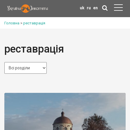
uk
ru
en
Головна
>
реставрація
реставрація