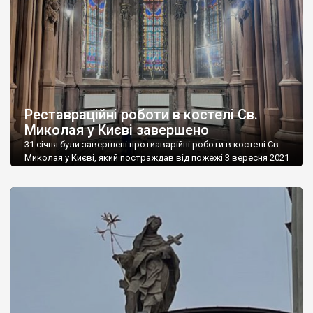
підземних ходів та сховищ Галицького замку. Їх провели
дослідники з Івано-Франківського національного технічного
університету нафти і […]
Реставраційні роботи в костелі Св.
Миколая у Києві завершено
31 січня були завершені протиаварійні роботи в костелі Св.
Миколая у Києві, який постраждав від пожежі 3 вересня 2021
р. Вартість всіх робіт та послуг склала 21 546 802,90 грн. Всі
роботи були сплачені за гроші благодійників, повідомив член
робочої групи з питань громадського контролю за ходом
виконання аварійно-відновлювальних робіт в костелі Масі
Найєм. Одразу […]