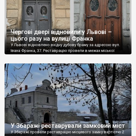
Чергові двері відновили у Львові –
цього разу на вулиці Франка
У Львові відновлено вхідну дубову браму за адресою вул.
Івана Франка, 37. Реставрацію провели в межах міської
програми співфінансування, яку координує Бюро спадщини
управління охорони історичного середовища. “Двері були в
поганому стані, знищені. Частина декоративних елементів –
різьблення – була відсутня взагалі. Це довелося не просто
реставрувати, а різьбити заново. Крім того, двері на Франка,
[…]
У Збаражі реставрували замковий міст
У Збаражі провели реставрацію місцевого замку вартістю 2