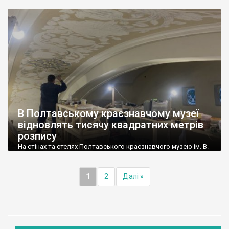
“протиаварійними”. У міській владі додають, що після цього
почнеться реставрація будинку. Однак проект, за яким все це
відбувається, викликає сумніви у захисників архітектурної
спадщини. Небайдужа громадськість висловила припущення,
що будинок можуть цілком знести. […]
В Полтавському краєзнавчому музеї
відновлять тисячу квадратних метрів
розпису
На стінах та стелях Полтавського краєзнавчого музею ім. В.
Кричевського (кол. Полтавського губернського земства)
мають відновити розписи на загальній площі близько тисячі
квадратних метрів. Роботи виконує київський художник-
1
2
Далі »
реставратор Сергій Баяндін. Зараз він відновлює
зображення в колишній залі урочистостей, користуючись
архівними джерелами. “Ми бачили перед собою лише
відновлення 1992-96 років. І це нас дуже заплутало, але […]