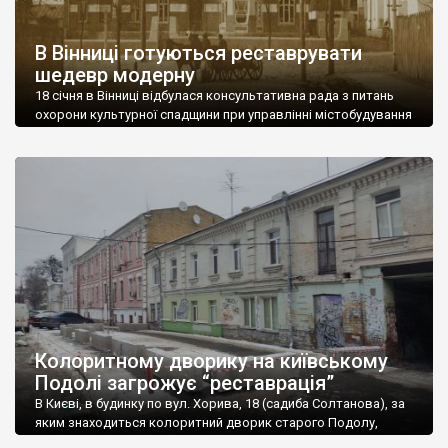
В Вінниці готуються реставрувати
шедевр модерну
18 січня в Вінниці відбулася консультативна рада з питань
охорони культурної спадщини при управлінні містобудування
та архітектури обладміністрації. Був розглянутий та
погоджений проект «Реставрація пам’ятки архітектури
місцевого значення «Особняк капітана Длуголенського»
(охоронний № 23-М)» по вул. Магістратській, 66 в м. Вінниці.
Розробник Вінницька філія Державного науково-дослідного
та проектно-вишукувального інституту
«НДІПроектреконструкція». Доповідач – головний
архітектор проекту […]
Колоритному дворику на київському
Подолі загрожує “реставрація”
В Києві, в будинку по вул. Хорива, 18 (садиба Солтанова), за
яким знаходиться колоритний дворик старого Подолу,
почалися роботи, які виконавці називають