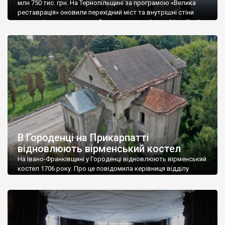
млн 750 тис. грн. На Тернопільщині за програмою «Велика
реставрація» оновили перехідний міст та внутрішні стіни
рову, які прилягають до оборонного валу фортифікаційної
споруди. На початку XVIІІ ст. в замку перебували Іван Мазепа
та Петро І. Довідка: Всього до переліку «Великої реставрації»
увійшли 16 проєктів, які стосуються […]
В Городенці на Прикарпатті
відновлюють вірменський костел
На Івано-Франківщині у Городенці відновлюють вірменський
костел 1706 року. Про це повідомила керівниця відділу
проєктів та міжнародного співробітництва Городенківської
громади Марія Здріла. “Вірменський костел – пам’ятка
архітектури місцевого значення. Про те, що дах будівлі може
впасти до кінця 2021 року і не витримати зиму, били на сполох
і краєзнавці, і науковці, і архітектори”, – розповіла […]