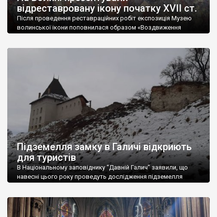
відреставровану ікону початку XVII ст.
Після проведення реставраційних робіт експозиція Музею
волинської ікони поповнилася образом «Воздвиження
Чесного Хреста» першої половини XVII ст. з села Верхнів на
Іваничівщині. Більше року повертали полотно до життя
художники- реставратори О. Фролова з Національного
науково-дослідного реставраційного центру та Л. Обухович з
Волинського краєзнавчого музею. Автором твору є
«Волинський іконописець 1630 року». Ікону передали у фонди
[…]
Підземелля замку в Галичі відкриють
для туристів
В Національному заповіднику “Давній Галич” заявили, що
навесні цього року проведуть дослідження підземелля
Галицького замку, а влітку його планують відкрити для
відвідин туристів. Про це повідомив в.о. генерального
директора Національного заповідника “Давній Галич”
Володимир Олійник. Наразі науковці мають сканування