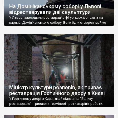
На Домініканському соборі у Львові
відреставрували дві скульптури
У Львові завершили реставрацію фігур двох монахинь на
карнизі Домініканського собору. Вони були створені майже
250 років тому. Про це повідомила начальниця управління
охорони історичного середовища Лівської міської ради Лілія
Онищенко. Реставраційні роботи тривали понад 3 місяці. Їх
завершили наприкінці 2021 року. “Завершилась реставрація
фігур двох домініканських монашок святої Катерини
Сієнської і святої Розалії з […]
Міністр культури розповів, як триває
реставрація Гостинного двору в Києві
У Гостинному дворі в Києві, який підпав під “Велику
реставрацію”, тривають термінові протиаварійні роботи.
Про це заявив міністр культури та інформаційної політики
Олександр Ткаченко під час відвідин об’єкту. Поки що