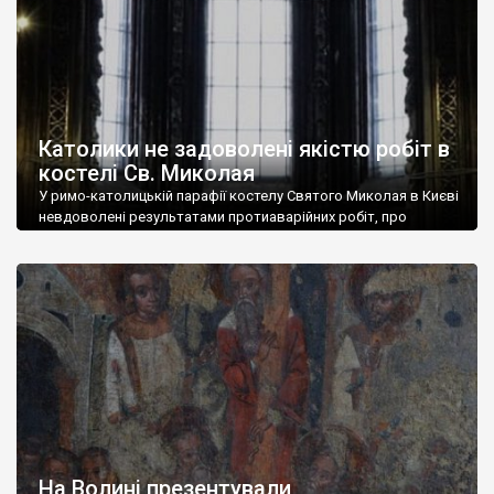
Католики не задоволені якістю робіт в
костелі Св. Миколая
У римо-католицькій парафії костелу Святого Миколая в Києві
невдоволені результатами протиаварійних робіт, про
завершення яких оголосили нещодавно. У дописі парафії на
Фейсбук вказано, що в деяких місцях робітники нібито навіть
не відчистили сажу, а в деяких – відчистили надміру, разом із
штукатуркою та будматеріалами. «Насамперед стелю,
відділену спеціальною сіткою, щоб пошкоджені пожежею
частини оздоблення не […]
На Волині презентували