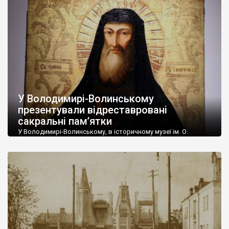
навколо споруди Гостинного двору знесли прогнилий паркан
та замінили його на новий. Додатково облаштували галереї
для пішоходів. Виконано монтаж системи
електропостачання, розчищено території від чагарника, […]
У Володимирі-Волинському
презентували відреставровані
сакральні пам’ятки
У Володимирі-Волинському, в історичному музеї ім. О.
Дверницького, відкрилася виставка відреставрованих
предметів сакрального мистецтва XVIII-XIX ст. У виставці
представлені ікони, скульптури та дерев’яний хрест із
надписами. Це партія відреставрованих експонатів, яку
нещодавно передали музею працівники Львівської філії
Національного науково-дослідного реставраційного центру.
Як зазначив директор історичного музею Володимир
Стемковський, співпраця з львівськими реставраторами
розпочалась більше 10 років […]