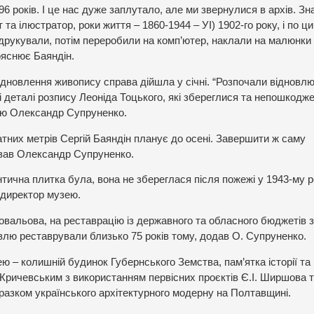
 років. І це нас дуже заплутало, але ми звернулися в архів. З
 та ілюстратор, роки життя – 1860-1944 – УІ)
1902-го року, і по ц
адрукували, потім переробили на комп’ютер, наклали на малюнки
ояснює Баяндін.
відновлення живопису справа дійшла у січні. “Розпочали відновл
і деталі розпису Леоніда Тоцького, які збереглися та непошкодже
зею Олександр Супруненко.
атних метрів Сергій Баяндін планує до осені. Завершити ж саму
азав Олександр Супруненко.
нтична плитка була, вона не збереглася після пожежі у 1943-му ро
 директор музею.
альова, на реставрацію із державного та обласного бюджетів 
влю реставрували близько 75 років тому, додав О. Супруненко.
ю – колишній будинок Губернського Земства, пам’ятка історії та
Кричевським з використанням первісних проєктів Є.І. Ширшова 
разком українського архітектурного модерну на Полтавщині.