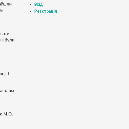
найшли
Вхід
им
Реєстрація
ювати
ні були
ці. І
загалом
та М.О.