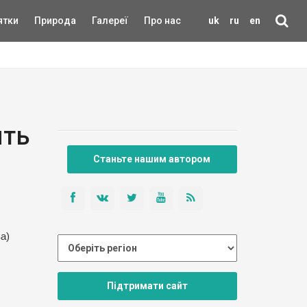
ятки
Природа
Галереї
Про нас
uk
ru
en
ять
Станьте нашим автором
а)
Підтримати сайт