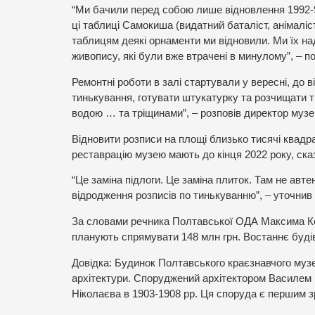
“Ми бачили перед собою лише відновлення 1992-96
ці таблиці
Самокиша (видатний баталіст, анімаліст
таблицям деякі орнаменти ми відновили. Ми їх н
живопису, які були вже втрачені в минулому”, – п
Ремонтні роботи в залі стартували у вересні, до 
тинькування, готувати штукатурку та розчищати т
водою … та тріщинами”, – розповів директор му
Відновити розписи на площі близько тисячі квадр
реставрацію музею мають до кінця 2022 року, ск
“Це заміна підлоги. Це заміна плиток. Там не авте
відродження розписів по тинькуванню”, – уточнив
За словами речника Полтавської ОДА Максима Ков
планують спрямувати 148 млн грн. Востаннє буді
Довідка: Будинок Полтавського краєзнавчого музе
архітектури. Споруджений архітектором Василем 
Ніколаєва в 1903-1908 рр. Ця споруда є першим з