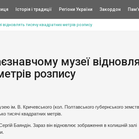
ниця
Історія і традиції
Регіони України
Закордон
Пам'
ї відновлять тисячу квадратних метрів розпису
єзнавчому музеї відновл
метрів розпису
узею ім. В. Кричевського (кол. Полтавського губернського земств
ко тисячі квадратних метрів.
ергій Баяндін. Зараз він відновлює зображення в колишній залі
и.