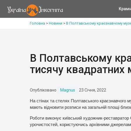
Крам
Головна
>
Новини
>
В Полтавському краєзнавчому музе
В Полтавському кра
тисячу квадратних 
Опубліковано
Magnus
23 Січня, 2022
На стінах та стелях Полтавського краєзнавчого м
мають відновити розписи на загальній площі близь
Роботи виконує київський художник-реставратор С
урочистостей, користуючись архівними джерелам