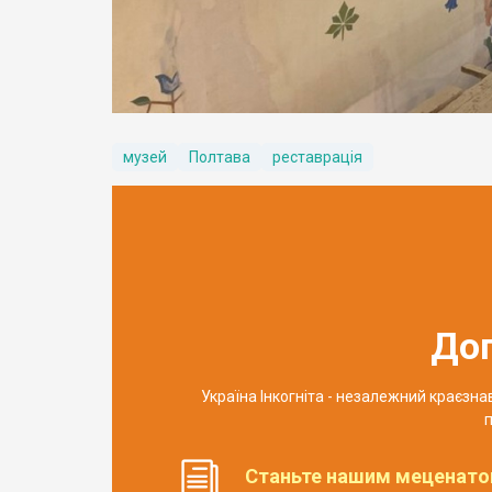
музей
Полтава
реставрація
До
Україна Інкогніта - незалежний краєзн
п
Станьте нашим меценато