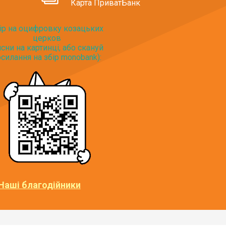
Карта ПриватБанк
ір на оцифровку козацьких
церков
исни на картинці, або скануй
силання на збір monobank):
Наші благодійники