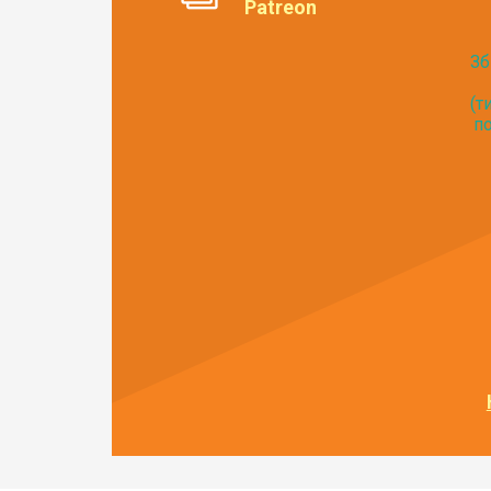
Patreon
Зб
(т
по