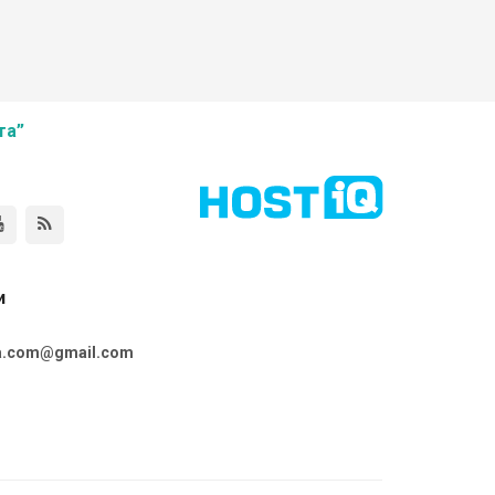
та”
и
ta.com@gmail.com