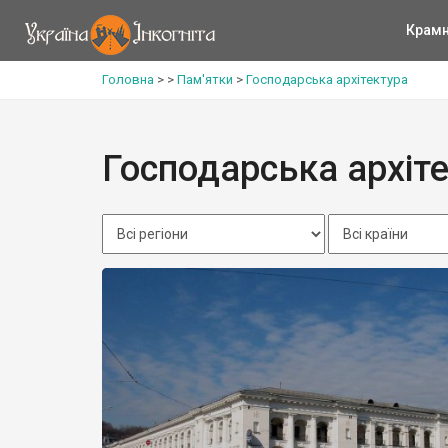
Крам
Головна
>
>
Пам'ятки
>
Господарська архітектура
Господарська архіт