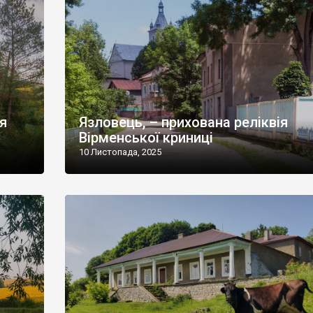
ія
Язловець, – прихована реліквія
Вірменської криниці
10 Листопада, 2025