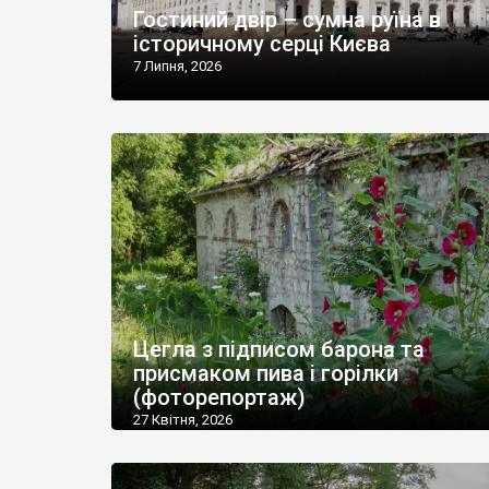
Гостиний двір – сумна руїна в
історичному серці Києва
7 Липня, 2026
Цегла з підписом барона та
присмаком пива і горілки
(фоторепортаж)
27 Квітня, 2026