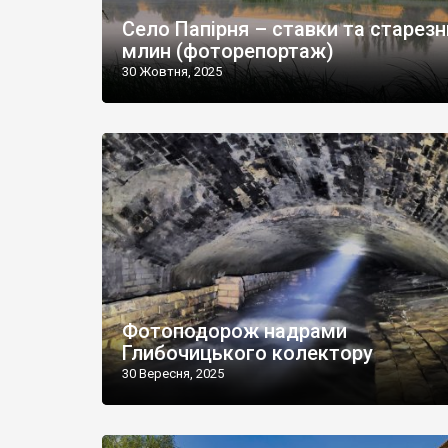
Село Папірня – ставки та старезн
млин (фоторепортаж)
30 Жовтня, 2025
Фотоподорож надрами
Глибочицького колектору
30 Вересня, 2025