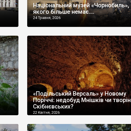
Національний музей «Чорнобиль»,
якого більше немає….
24 Травня, 2026
«Подільський Версаль» у Новому
Поріччі: недобуд Мнішків чи творі
Скібнєвських?
22 Квітня, 2026