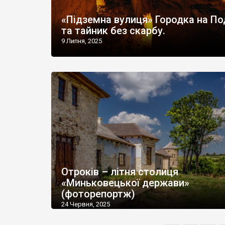
«Підземна вулиця» Городка на По
та тайник без скарбу.
9 Липня, 2025
Отроків – літня столиця
«Миньковецької держави»
(фоторепортж)
24 Червня, 2025