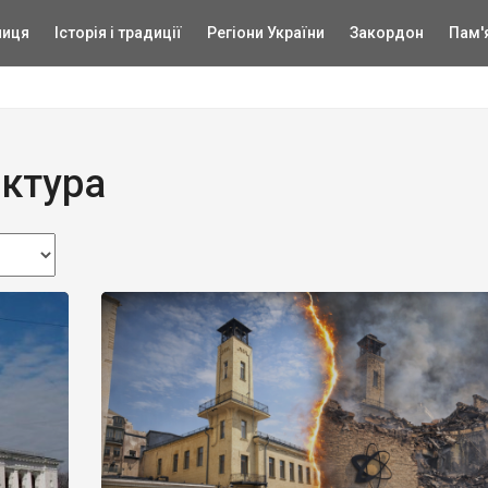
ниця
Історія і традиції
Регіони України
Закордон
Пам'
ектура