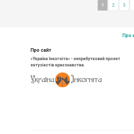
1
2
3
Про 
Про сайт
«Україна Інкогніта» - неприбутковий проект
ентузіастів краєзнавства.