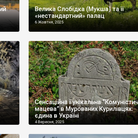
ий
Велика Слобідка (Мукша) та її
«нестандартний» палац
6 Жовтня, 2025
Сенсаційна і унікальна “Комуністи
мацева” в Мурованих Курилівцях:
єдина в Україні
4 Вересня, 2025