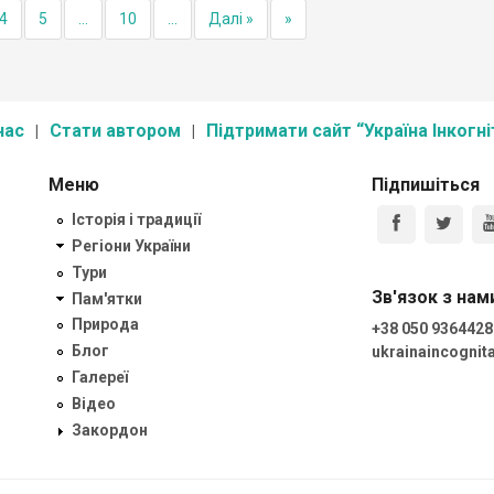
4
5
...
10
...
Далі »
»
нас
Стати автором
Підтримати сайт “Україна Інкогні
Меню
Підпишіться
Історія і традиції
Регіони України
Тури
Зв'язок з нам
Пам'ятки
Природа
+38 050 9364428
Блог
ukrainaincogni
Галереї
Відео
Закордон