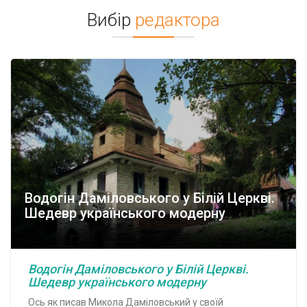
Вибір
редактора
Водогін Даміловського у Білій Церкві.
Шедевр українського модерну
Водогін Даміловського у Білій Церкві.
Шедевр українського модерну
Ось як писав Микола Даміловський у своїй