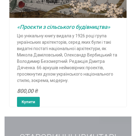
«Проєкти з сільського будівництва»
Цю унікальну книгу видала у 1926 році група
українських архітекторів, серед яких були і такі
видатні постаті національної архітектури, як
Микола Даміловський, Олександр Вербицький та
Володимир Безсмертний. Редакція Дмитра
Дяченка. 66 аркушів неймовірних проектів,
просякнутих духом українського національного
стилю, зокрема, модерну.
800,00 ₴
Купити