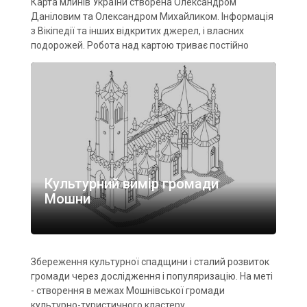
Карта млинів України створена Олександром
Даніловим та Олександром Михайликом. Інформація
з Вікіпедії та інших відкритих джерел, і власних
подорожей. Робота над картою триває постійно
Культурний вимір громади
Мошни
Збереження культурної спадщини і сталий розвиток
громади через дослідження і популяризацію. На меті
- створення в межах Мошнівської громади
культурно-туристичного кластеру.