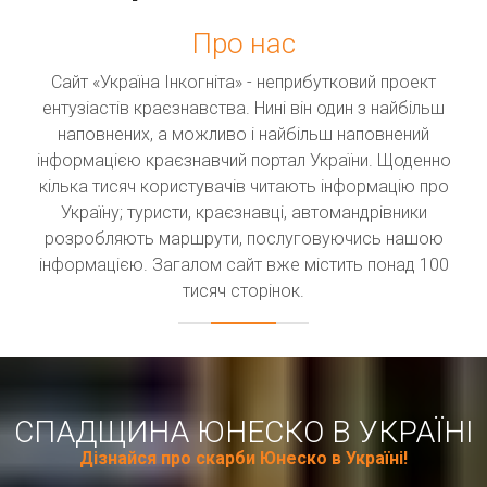
Про нас
Сайт «Україна Інкогніта» - неприбутковий проект
ентузіастів краєзнавства. Нині він один з найбільш
наповнених, а можливо і найбільш наповнений
інформацією краєзнавчий портал України. Щоденно
кілька тисяч користувачів читають інформацію про
Україну; туристи, краєзнавці, автомандрівники
розробляють маршрути, послуговуючись нашою
інформацією. Загалом сайт вже містить понад 100
тисяч сторінок.
СПАДЩИНА ЮНЕСКО В УКРАЇНІ
Дізнайся про скарби Юнеско в Україні!