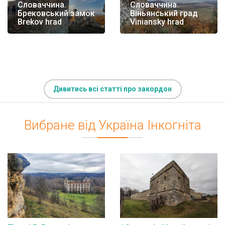
Словаччина.
Словаччина.
Брековський замок
Віньянський град
Brekov hrad
Viniansky hrad
Дивитись всі статті про закордон
Вибране від Україна Інкогніта