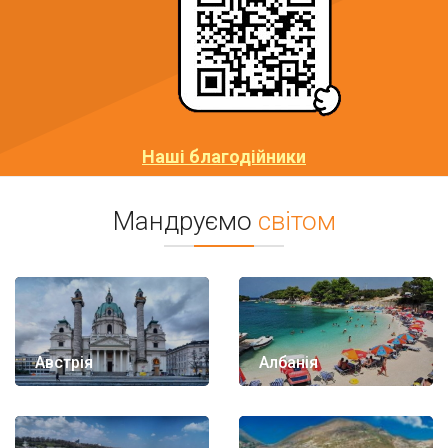
Наші благодійники
Мандруємо
світом
Австрія
Албанія