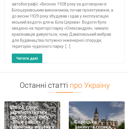
автобіографії: «Весною 1928 року за договором із
Білоцерківським виконкомом, почав проектування, а
до весни 1929 року збудував і здав у експлуатацію
міський водогін для м. Біла Церква». Водогін було
зведено на території парку «Олександрія», чимало
краєзнавців дивуються, чому Даміловський вибрав
для будівництва потужної інженерної споруди,
територію чудесного парку. […]
Читати далі
Останні статті
про Україну
Що об’єднує
українські казки
про Курочку Рябу,
«Яйце-райце» і
Сороцьке –
єврейську мацеву в
закинута готика,