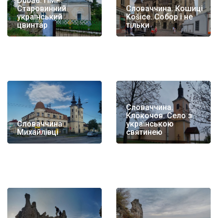
Dubău. ПМР.
Старовинний
Словаччина. Кошиці
український
Košice. Собор і не
цвинтар
тільки
Словаччина.
Клокочов. Село з
Словаччина.
українською
Михайлівці
святинею