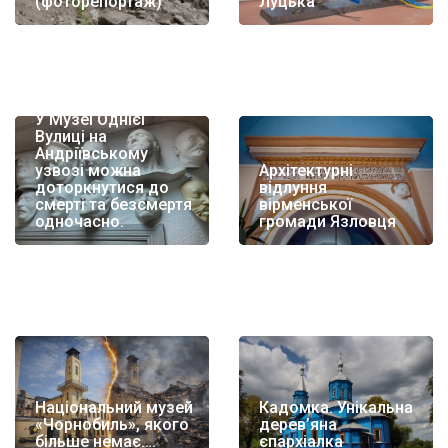
(фоторепортаж)
Луцька
У Музеї Однієї
Вулиці на
Андріївському
узвозі можна
Архітектурні
доторкнутися до
відлуння
смерті та безсмертя
вірменської
одночасно.
громади Язловця
Національний музей
Кадомка. Унікальна
«Чорнобиль», якого
дерев’яна
більше немає….
єпархіалка