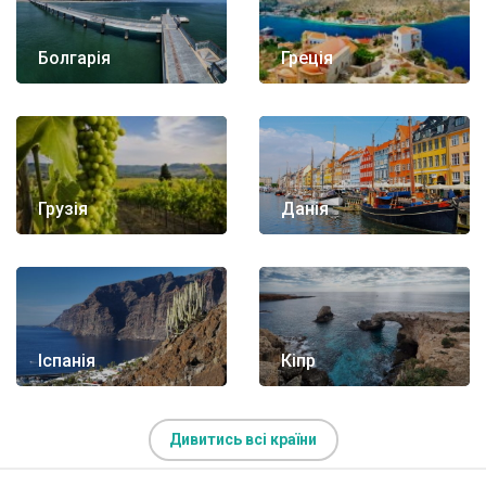
Болгарія
Греція
Грузія
Данія
Іспанія
Кіпр
Дивитись всі країни