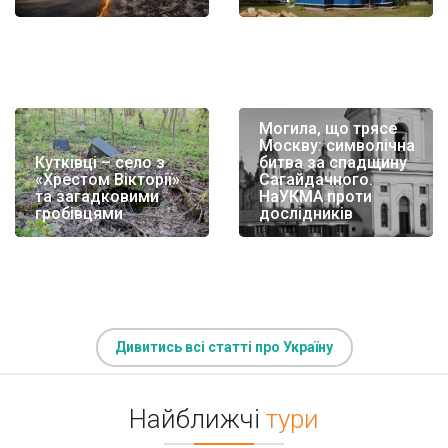
Могила, що трясе
Москву: символічна
Кутківці – село з
битва за спадщину
«Хрестом Вікторії»
Сагайдачного.
та загадковими
НаУКМА проти
гробівцями
дослідників
Дивитись всі статті про Україну
Найближчі
тури