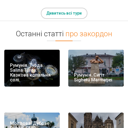
Дивитись всі тури
Останні статті
про закордон
Румунія. Турда.
Salina Turda.
Казкова копальня
Румунія. Сигіт
солі
Sighetu Marmaţiei
Молдова. Дубове