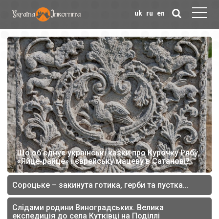
uk
ru
en
Що об’єднує українські казки про Курочку Рябу,
«Яйце-райце» і єврейську мацеву в Сатанові?
Сороцьке – закинута готика, герби та пустка…
Слідами родини Виноградських. Велика
експедиція до села Кутківці на Поділлі