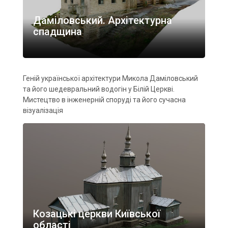
Даміловський. Архітектурна
спадщина
Геній української архітектури Микола Даміловський
та його шедевральний водогін у Білій Церкві.
Мистецтво в інженерній споруді та його сучасна
візуалізація
Козацькі церкви Київської
області