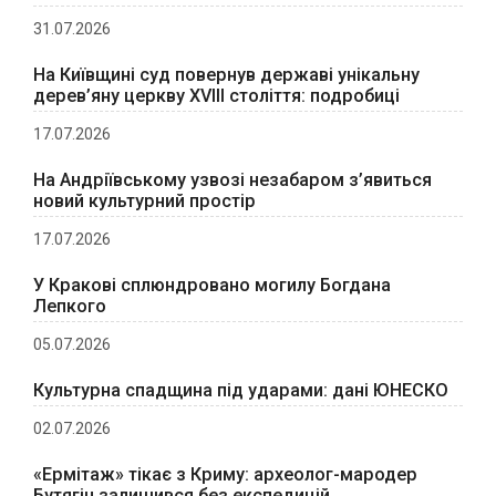
31.07.2026
На Київщині суд повернув державі унікальну
дерев’яну церкву XVIII століття: подробиці
17.07.2026
На Андріївському узвозі незабаром з’явиться
новий культурний простір
17.07.2026
У Кракові сплюндровано могилу Богдана
Лепкого
05.07.2026
Культурна спадщина під ударами: дані ЮНЕСКО
02.07.2026
«Ермітаж» тікає з Криму: археолог-мародер
Бутягін залишився без експедицій