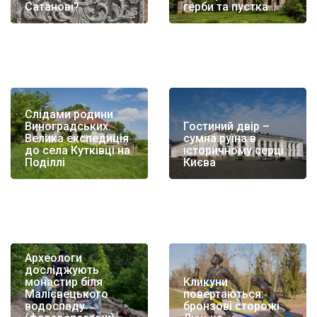
Сатанові?
герби та пустка…
Слідами родини
Виноградських.
Гостиний двір –
Велика експедиція
сумна руїна в
до села Кутківці на
історичному серці
Поділлі
Києва
Археологи
досліджують
монастир біля
Кликуни
Малієвецького
повертаються:
водоспаду
бронзові сторожі