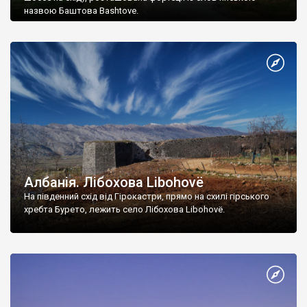
назвою Баштова Bashtove.
Албанія. Лібохова Libohovë
На південний схід від Гірокастри, прямо на схилі гірського
хребта Бурето, лежить село Лібохова Libohovë.