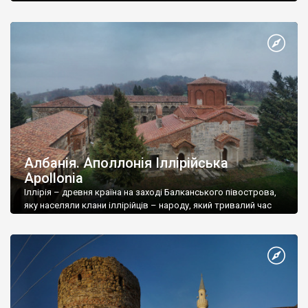
Албанія. Аполлонія Іллірійська
Apollonia
Іллірія – древня країна на заході Балканського півострова,
яку населяли клани іллірійців – народу, який тривалий час
давав відпір грекам, кельтам і слов’янам.