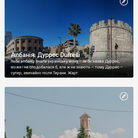
Албанія. Дуррес Durrësi
Якби албанці знали українську мову – їм би назва Дуррес,
може і не сподобалася б, але ж не знають – тому Дуррес –
супер, звичайно після Тирани. Жарт.