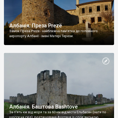
Албанія. Преза Prezё
Замок Преза Preze - найближча пам'ятка до головного
аеропорту Албанії - імені Матері Терези.
Албанія. Баштова Bashtovё
За п’ять км від моря та за 60 км від міста Ельбасан (їхати по
шоссе на схід), розташована фортеця із слов'янською