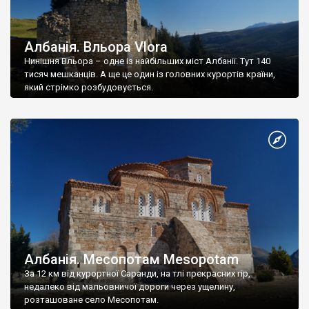
Албанія. Вльора Vlora
Нинішня Вльора – одне із найбільших міст Албанії. Тут 140
тисяч мешканців. А ще це один із головних курортів країни,
який стрімко розбудовується.
Албанія. Месопотам Mesopotam
За 12 км від курортної Саранди, на тлі прекрасних гір,
недалеко від мальовничої дороги через ущелину,
розташоване село Месопотам.