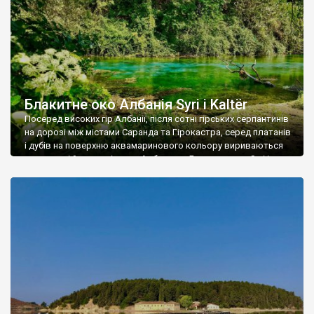
Блакитне око Албанія Syri i Kaltër
Посеред високих гір Албанії, після сотні гірських серпантинів
на дорозі між містами Саранда та Гірокастра, серед платанів
і дубів на поверхню аквамаринового кольору вириваються
темно-сині й холодні води. Албанське Блакитне око Syri i
Kaltër слідкує за вами 😊. Карстове джерело десь із своїх
підземних глибин то тихо, то бурхливо виштовхує воду.
Згодом розливаючись ширше живить […]