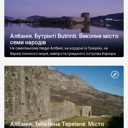
Албанія. Бутрінті Butrinti. Викопне місто
семи народів
На самісінькому півдні Албанії, на кордоні із Грецією, на
березі Іонічного моря, навпроти грецького острова Керкіра
лежить давнє поселення Бутрінті Butrinti.
Албанія. Тепелена Tepelenë. Місто