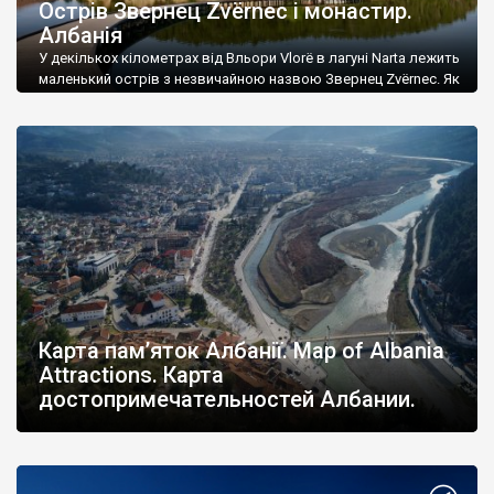
Острів Звернец Zvërnec і монастир.
Албанія
У декількох кілометрах від Вльори Vlorë в лагуні Narta лежить
маленький острів з незвичайною назвою Звернец Zvërnec. Як
на мене, щось слов’янське, а там хто його знає. Протяжність
острова всього 450 метрів, а в найширшому місці він досягає
300 метрів. У Х столітті на острові заснували православний
чоловічий монастир в честь Успіння Пресвятої Богородиці.
Потрапити […]
Карта пам’яток Албанії. Map of Albania
Attractions. Карта
достопримечательностей Албании.