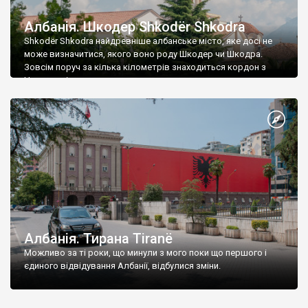
Албанія. Шкодер Shkodër Shkodra
Shkodër Shkodra найдревніше албанське місто, яке досі не
може визначитися, якого воно роду Шкодер чи Шкодра.
Зовсім поруч за кілька кілометрів знаходиться кордон з
Чорногорією.
Албанія. Тирана Tiranë
Можливо за ті роки, що минули з мого поки що першого і
єдиного відвідування Албанії, відбулися зміни.