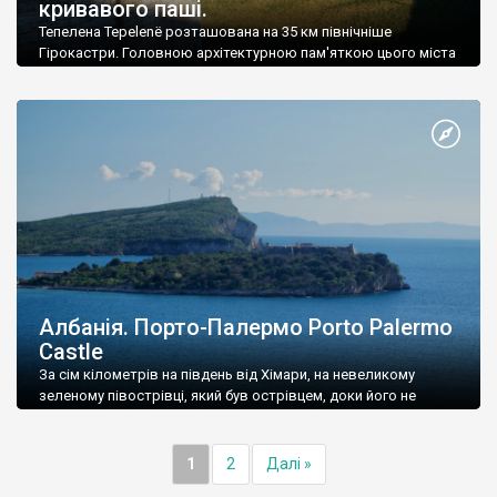
кривавого паші.
Тепелена Tepelenë розташована на 35 км північніше
Гірокастри. Головною архітектурною пам'яткою цього міста
є середньовічна фортеця, перебудована у 18 столітті.
Албанія. Порто-Палермо Porto Palermo
Castle
За сім кілометрів на південь від Хімари, на невеликому
зеленому півострівці, який був острівцем, доки його не
приєднали до материка піщаною дамбою, розташовано
замок-форт Порто-Палермо Porto Palerm
1
2
Далі »