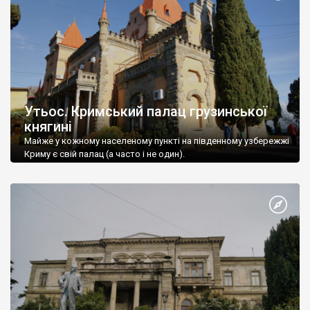
Утьос. Кримський палац грузинської
княгині
Майже у кожному населеному пункті на південному узбережжі
Криму є свій палац (а часто і не один).