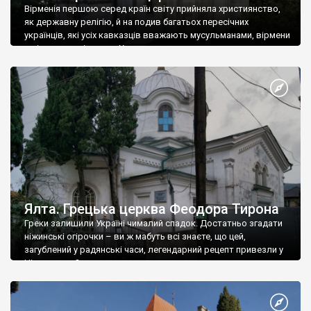
Вірменія першою серед країн світу прийняла християнство,
як державну релігію, й на подив багатьох пересічних
українців, які усіх кавказців вважають мусульманами, вірмени
є відданими вірянами Христа
Ялта. Грецька церква Феодора Тирона
Греки залишили Україні чималий спадок. Достатньо згадати
ніжинські огірочки – ви ж мабуть всі знаєте, що цей,
загублений у радянські часи, легендарний рецепт привезли у
Ніжин греки?