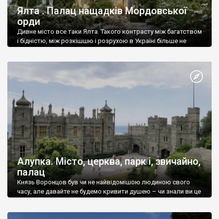
Ялта . Палац нащадків Мордовської
орди
Дивне місто все таки Ялта. Такого контрасту між багатством
і бідністю, між розкішшю і розрухою в Україні більше не
знайдеш.
Алупка. Місто, церква, парк і, звичайно,
палац
Князь Воронцов був чи не найвідомішою людиною свого
часу, але давайте не будемо кривити душею – чи знали ви це
прізвище до відвідин Алупки? Мабуть все таки ні.