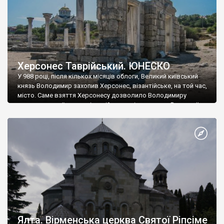
Херсонес Таврійський. ЮНЕСКО
У 988 році, після кількох місяців облоги, Великий київський
князь Володимир захопив Херсонес, візантійське, на той час,
місто. Саме взяття Херсонесу дозволило Володимиру
диктувати свої умови візантійському імператору Василю ІІ, та
одружитися з його дочкою Ганною. Цього ж року, в
Херсонесі Володимир-язичник, став Василем-християнином.
А потім було Хрещення Русі. На честь Херсонесу Таврійського
названо місто […]
Ялта. Вірменська церква Святої Ріпсіме