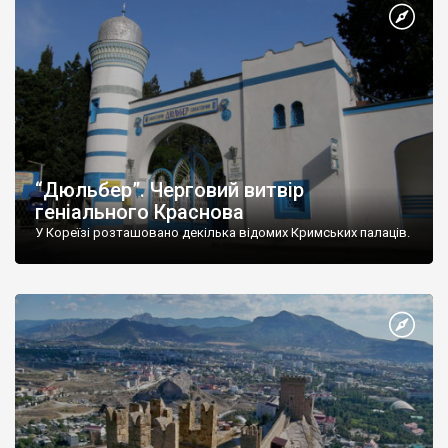
“Дюльбер”. Черговий витвір
геніального Краснова
У Кореїзі розташовано декілька відомих Кримських палаців.