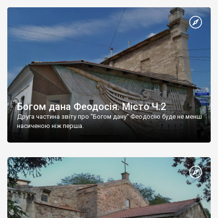
Богом дана Феодосія. Місто Ч.2
Друга частина звіту про "Богом дану" Феодосію буде не менш
насиченою ніж перша.