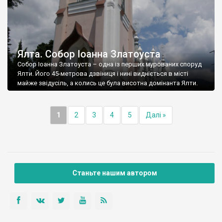
Ялта. Собор Іоанна Златоуста
Собор Іоанна Златоуста – одна із перших мурованих споруд
Ялти. Його 45-метрова дзвіниця і нині видніється в місті
майже звідусіль, а колись це була висотна домінанта Ялти.
1
2
3
4
5
Далі »
Станьте нашим автором