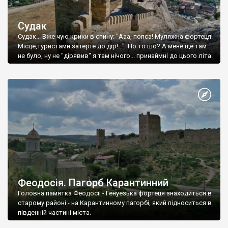
Судак
Судак... Вже чую крики в спину: "Ааа, попса! Муляжна фортеця!
Місце,туристами затерте до дір!..." Но то шо? А мене ще там
не було, ну не "дірявив" я там нічого... принаймні до цього літа.
Феодосія. Пагорб Карантинний
Головна памятка Феодосії - Генуезька фортеця знаходиться в
старому районі - на Карантинному пагорбі, який підноситься в
південній частині міста.