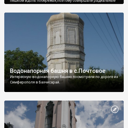
пешком вдоль побережья,поэтому совершали радиальные
вылазки из Оленевки.
Водонапорная башня в с.Почтовое
Интересную водонапорную башню посмотрели по дороге из
Симферополя в Бахчисарай.