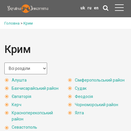
uk
ru
en
Головна
>
Крим
Крим
Алушта
Сімферопольський район
Бахчисарайський район
Судак
Євпаторія
Феодосія
Керч
Чорноморський район
Красноперекопський
Ялта
район
Севастополь