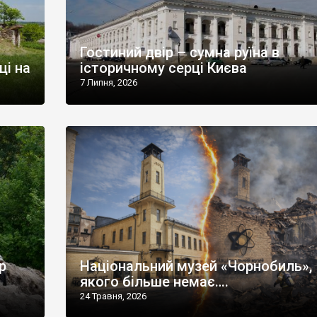
Гостиний двір – сумна руїна в
ці на
історичному серці Києва
7 Липня, 2026
р
Національний музей «Чорнобиль»,
якого більше немає….
24 Травня, 2026