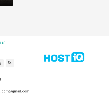
та”
и
ta.com@gmail.com