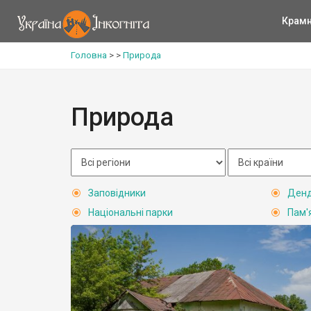
Крам
Головна
>
>
Природа
Природа
Заповідники
Денд
Національні парки
Пам'