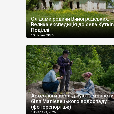
Слідами родини Виноградських.
Велика експедиція до села Кутків
Поділлі
10 Липня, 2026
Археологи досліджують монасти
біля Малієвецького водоспаду
(фоторепортаж)
18 Червня, 2026