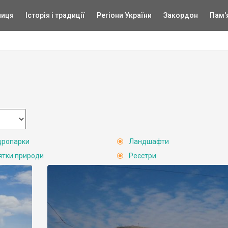
ниця
Історія і традиції
Регіони України
Закордон
Пам'
ропарки
Ландшафти
ятки природи
Реєстри