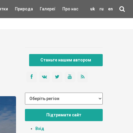
ятки
Природа
Галереї
Про нас
uk
ru
en
Станьте нашим автором
Підтримати сайт
Вхід