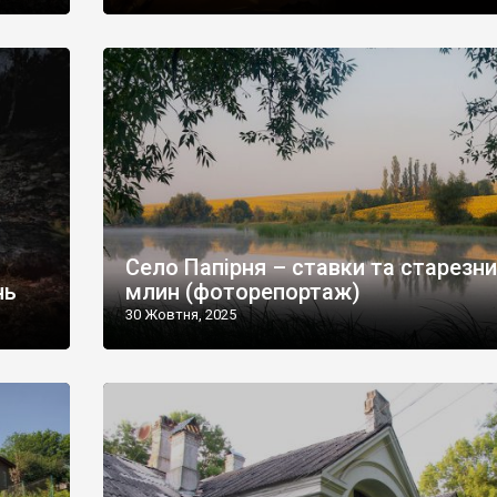
Село Папірня – ставки та старезн
нь
млин (фоторепортаж)
30 Жовтня, 2025