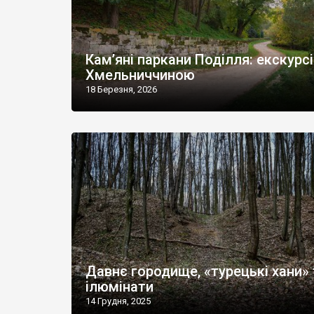
Кам’яні паркани Поділля: екскурс
Хмельниччиною
18 Березня, 2026
Давнє городище, «турецькі хани» 
ілюмінати
14 Грудня, 2025