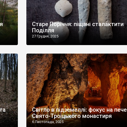
ія
Старе Поріччя: піщані сталактити
Поділля
27 Грудня, 2025
та
Світло в підземеллі: фокус на печ
Свято-Троїцького монастиря
6 Листопада, 2025