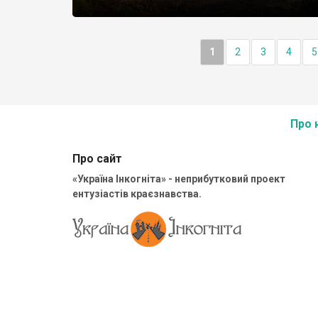
1
2
3
4
5
Про 
Про сайт
«Україна Інкогніта» - неприбутковий проект
ентузіастів краєзнавства.