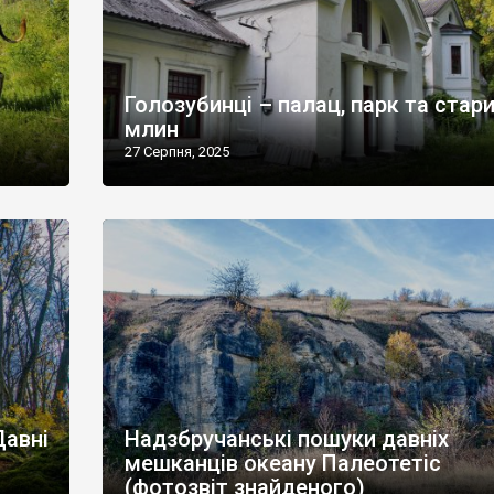
Голозубинці – палац, парк та стар
млин
27 Серпня, 2025
Давні
Надзбручанські пошуки давніх
мешканців океану Палеотетіс
(фотозвіт знайденого)