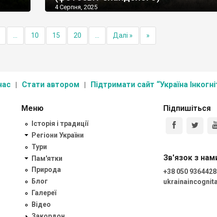
4 Серпня, 2025
...
10
15
20
...
Далі »
»
нас
Стати автором
Підтримати сайт “Україна Інкогні
Меню
Підпишіться
Історія і традиції
Регіони України
Тури
Зв'язок з нам
Пам'ятки
Природа
+38 050 9364428
Блог
ukrainaincogni
Галереї
Відео
Закордон