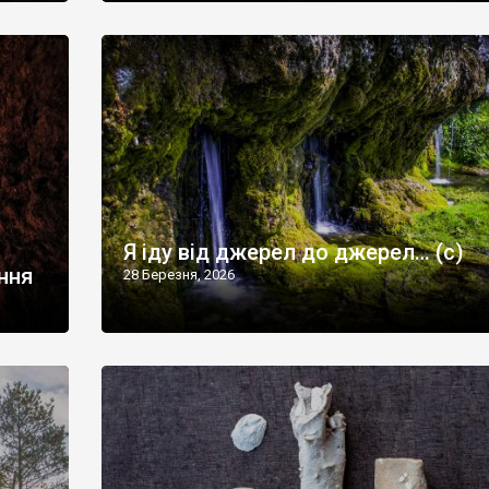
Я іду від джерел до джерел… (с)
іння
28 Березня, 2026