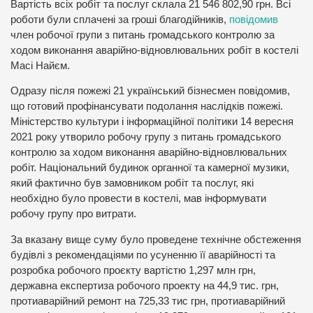
Вартість всіх робіт та послуг склала 21 546 802,90 грн. Всі
роботи були сплачені за гроші благодійників,
повідомив
член робочої групи з питань громадського контролю за
ходом виконання аварійно-відновлювальних робіт в костелі
Масі Найєм.
Одразу після пожежі 21 український бізнесмен повідомив,
що готовий профінансувати подолання наслідків пожежі.
Міністерство культури і інформаційної політики 14 вересня
2021 року утворило робочу групу з питань громадського
контролю за ходом виконання аварійно-відновлювальних
робіт. Національний будинок органної та камерної музики,
який фактично був замовником робіт та послуг, які
необхідно було провести в костелі, мав інформувати
робочу групу про витрати.
За вказану вище суму було проведене технічне обстеження
будівлі з рекомендаціями по усуненню її аварійності та
розробка робочого проєкту вартістю 1,297 млн грн,
державна експертиза робочого проекту на 44,9 тис. грн,
протиаварійний ремонт на 725,33 тис грн, протиаварійний