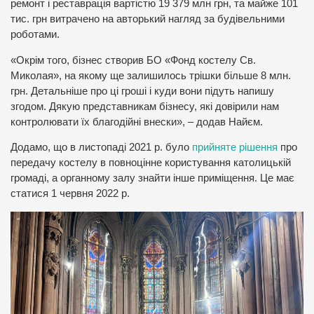
ремонт і реставрація вартістю 19 379 млн грн, та майже 101
тис. грн витрачено на авторький нагляд за будівельними
роботами.
«Окрім того, бізнес створив БО «Фонд костелу Св.
Миколая», на якому ще залишилось трішки більше 8 млн.
грн. Детальніше про ці гроші і куди вони підуть напишу
згодом. Дякую представникам бізнесу, які довірили нам
контролювати їх благодійні внески», – додав Найєм.
Додамо, що в листопаді 2021 р. було
прийняте рішення
про
передачу костелу в повноцінне користування католицькій
громаді, а органному залу знайти інше приміщення. Це має
статися 1 червня 2022 р.