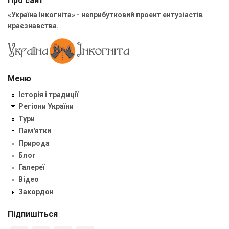
Про сайт
«Україна Інкогніта» - неприбутковий проект ентузіастів
краєзнавства.
Меню
Історія і традиції
Регіони України
Тури
Пам'ятки
Природа
Блог
Галереї
Відео
Закордон
Підпишіться