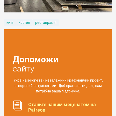
київ
костел
реставрація
Допоможи
сайту
Україна Інкогніта - незалежний краєзнавчий проект,
створений ентузіастами. Щоб працювати далі, нам
потрібна ваша підтримка.
Станьте нашим меценатом на
Patreon