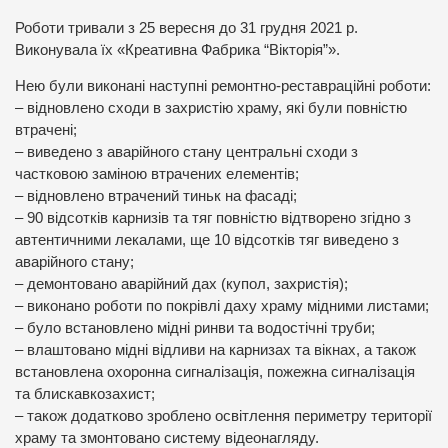
Роботи тривали з 25 вересня до 31 грудня 2021 р.
Виконувала їх «Креативна Фабрика “Вікторія”».
Нею були виконані наступні ремонтно-реставраційні роботи:
– відновлено сходи в захристію храму, які були повністю
втрачені;
– виведено з аварійного стану центральні сходи з
частковою заміною втрачених елементів;
– відновлено втрачений тиньк на фасаді;
– 90 відсотків карнизів та тяг повністю відтворено згідно з
автентичними лекалами, ще 10 відсотків тяг виведено з
аварійного стану;
– демонтовано аварійний дах (купол, захристія);
– виконано роботи по покрівлі даху храму мідними листами;
– було встановлено мідні ринви та водостічні труби;
– влаштовано мідні відливи на карнизах та вікнах, а також
встановлена охоронна сигналізація, пожежна сигналізація
та блискавкозахист;
– також додатково зроблено освітлення периметру території
храму та змонтовано систему відеонагляду.