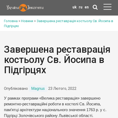
uk
ru
en
Головна
>
Новини
>
Завершена реставрація костьолу Св. Йосипа в
Підгірцях
Завершена реставрація
костьолу Св. Йосипа в
Підгірцях
Опубліковано
Magnus
23 Лютого, 2022
У рамках програми «Велика реставрація» завершено
ремонтно-реставраційні роботи в костелі Св. Йосипа,
пам’ятці архітектури національного значення 1763 р. у с.
Підгірці Золочівського району Львівської області.