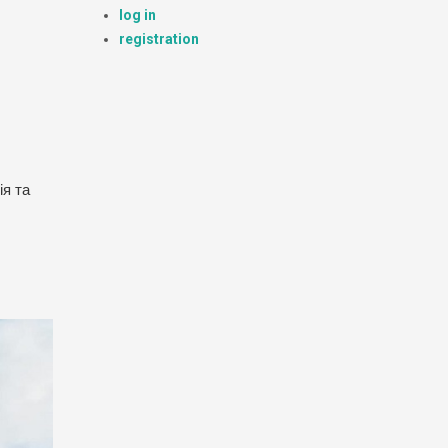
log in
registration
ія та