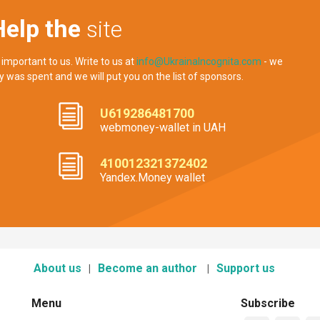
Help the
site
 important to us. Write to us at
info@UkrainaIncognita.com
- we
y was spent and we will put you on the list of sponsors.
U619286481700
webmoney-wallet in UAH
410012321372402
Yandex.Money wallet
About us
Become an author
Support us
Menu
Subscribe