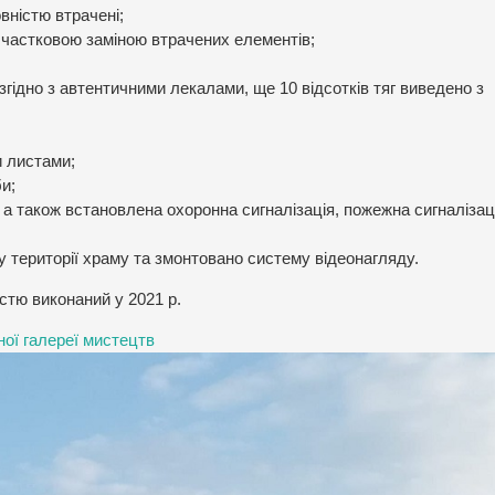
вністю втрачені;
з частковою заміною втрачених елементів;
о згідно з автентичними лекалами, ще 10 відсотків тяг виведено з
и листами;
и;
, а також встановлена охоронна сигналізація, пожежна сигналізац
 території храму та змонтовано систему відеонагляду.
істю виконаний у 2021 р.
ної галереї мистецтв