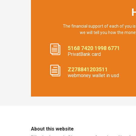
The financial support of each of you is
we will tell you how the mone
5168 7420 1998 6771
PrivatBank card
Z278841203511
webmoney wallet in usd
About this website