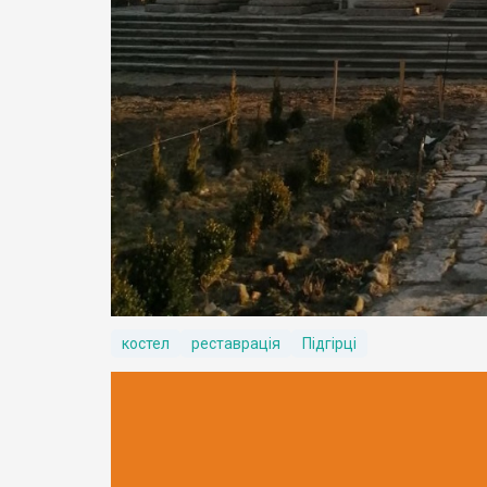
костел
реставрація
Підгірці