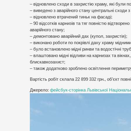
– відновлено сходи в захристію храму, які були по
– виведено з аварійного стану центральні сходи 
– відновлено втрачений тиньк на фасаді;
– 90 відсотків карнизів та тяг повністю відтворен
аварійного стану;
– демонтовано аварійний дах (купол, захристія);
– виконано роботи по покрівлі даху храму мідним
– було встановлено мідні ринви та водостічні труб
– влаштовано мідні відливи на карнизах та вікнах
блискавкозахист;
– також додатково зроблено освітлення периметру
Вартість робіт склала 22 899 332 грн., об’єкт повн
Джерело:
фейсбук-сторінка Львівської Національ