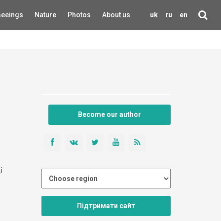
seeings
Nature
Photos
About us
uk
ru
en
в
Become our author
і
Підтримати сайт