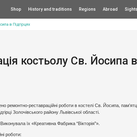
Shop
History and traditions
Regions
Abroad
Sight
ипа в Підгірцях
ція костьолу Св. Йосипа 
о ремонтно-реставраційні роботи в костелі Св. Йосипа, пам’ятц
ідгірці Золочівського району Львівської області.
 Виконувала їх «Креативна Фабрика “Вікторія”».
ні роботи: