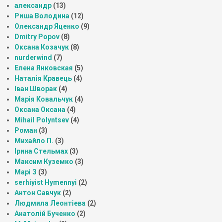
александр
(13)
Риша Володина
(12)
Олександр Яценко
(9)
Dmitry Popov
(8)
Оксана Козачук
(8)
nurderwind
(7)
Елена Янковская
(5)
Наталія Кравець
(4)
Іван Шворак
(4)
Марія Ковальчук
(4)
Оксана Оксана
(4)
Mihail Polyntsev
(4)
Роман
(3)
Михайло П.
(3)
Ірина Стельмах
(3)
Максим Куземко
(3)
Марі З
(3)
serhiyist Hymennyi
(2)
Антон Савчук
(2)
Людмила Леонтіева
(2)
Анатолій Бученко
(2)