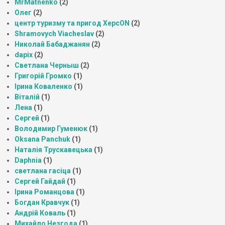
MrMatnenko
(2)
Олег
(2)
центр туризму та пригод ХерсON
(2)
Shramovych Viacheslav
(2)
Николай Бабаджанян
(2)
dapix
(2)
Светлана Черныш
(2)
Григорій Громко
(1)
Ірина Коваленко
(1)
Віталій
(1)
Лена
(1)
Сергей
(1)
Володимир Гуменюк
(1)
Oksana Panchuk
(1)
Наталія Трускавецька
(1)
Daphnia
(1)
светлана гасіца
(1)
Сергей Гайдай
(1)
Ірина Романцова
(1)
Богдан Кравчук
(1)
Андрій Коваль
(1)
Михайло Незгода
(1)