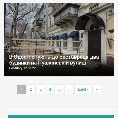
В Одесі готують до реставрації два
будинки на Пушкінській вулиці
February 12, 2022
1
2
3
4
5
...
Далі »
»