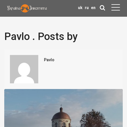
uk
ru
en
Pavlo . Posts by
Pavlo