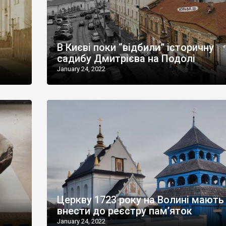
и
В Києві поки “відбили” історичну
садибу Дмитрієва на Подолі
January 24, 2022
Церкву 1723 року на Волині мають
внести до реєстру пам’яток
January 24, 2022