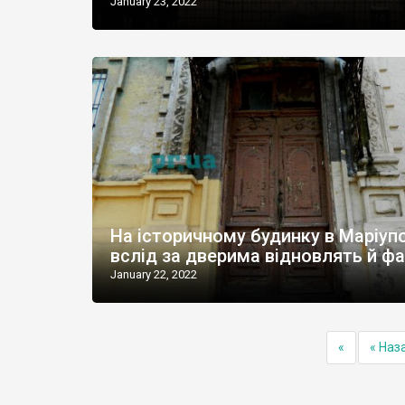
January 23, 2022
На історичному будинку в Маріуп
вслід за дверима відновлять й ф
January 22, 2022
«
« Наз