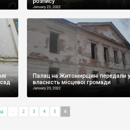
розпису
January 23, 2022
олі
Палац на Житомирщині передали 
асад
власність місцевої громади
January 20, 2022
ад
...
2
3
4
5
6