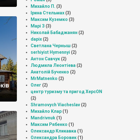
Михайло П.
(3)
Ірина Стельмах
(3)
Максим Куземко
(3)
Марі З
(3)
Николай Бабаджанян
(2)
dapix
(2)
Светлана Черныш
(2)
serhiyist Hymennyi
(2)
Антон Савчук
(2)
Людмила Леонтіева
(2)
Анатолій Бученко
(2)
MrMatnenko
(2)
оків
Олег
(2)
центр туризму та пригод ХерсON
(2)
Shramovych Viacheslav
(2)
Михайло Клар
(1)
Mandrivnuk
(1)
Максим Рябенко
(1)
Олександр Кликавка
(1)
Олександра Боровик
(1)