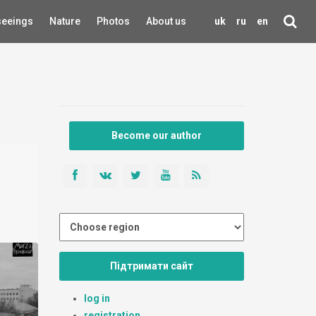
seeings
Nature
Photos
About us
uk
ru
en
Become our author
Підтримати сайт
log in
registration