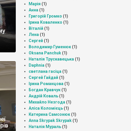
Марія
(1)
Анна
(1)
Григорій Громко
(1)
Ірина Коваленко
(1)
Віталій
(1)
му
Лена
(1)
Сергей
(1)
Володимир Гуменюк
(1)
Oksana Panchuk
(1)
Наталія Трускавецька
(1)
Daphnia
(1)
светлана гасіца
(1)
Сергей Гайдай
(1)
Ірина Романцова
(1)
Богдан Кравчук
(1)
Андрій Коваль
(1)
Михайло Незгода
(1)
Аліса Коломієць
(1)
Катерина Самсонюк
(1)
еї
Anna Skrypak Skrypak
(1)
рів
Наталія Мураль
(1)