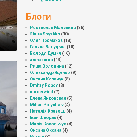
Блоги
Ростислав Маленков
(38)
Shura Shyshko
(30)
Олег Промахов
(18)
Галина Залуцька
(18)
Володя Думич
(16)
александр
(13)
Риша Володина
(12)
Олександр Яценко
(9)
Оксана Козачук
(8)
Dmitry Popov
(8)
nurderwind
(7)
Елена Янковская
(5)
Mihail Polyntsev
(4)
Наталія Кравець
(4)
Іван Шворак
(4)
Марія Ковальчук
(4)
Оксана Оксана
(4)
Роман
(3)