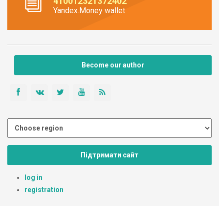
410012321372402
Yandex.Money wallet
Become our author
Підтримати сайт
log in
registration