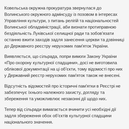
Ковельська окружна прокуратура звернулася до
Волинського окружного адмінсуду із позовом в інтересах
Управління культури, з питань релігій та національностей
Волинської обладміністрації, аби визнати протиправною
бездіяльність Луківської селищної ради та зобов’язати
останню вжити заходів задля занесення церкви та дзвінниці
до Державного реєстру нерухомих пам’яток України.
Виявляється, що сільрада, попри вимоги Закону України
«Про охорону культурної спадщини», досі не виготовила
облікової документації на ці об’єкти, тому відомості про них
у Державний реєстр нерухомих пам’яток також не внесені.
Відсутність відомостей про історичні пам’ятки в Реєстрі не
забезпечує їхнього належного захисту, догляду та
збереження та уможливлює незаконні дії щодо них.
Тепер від сільради вимагається вчинити усі необхідні дії
задля збереження обох об’єктів культурної спадщини
національного значення.