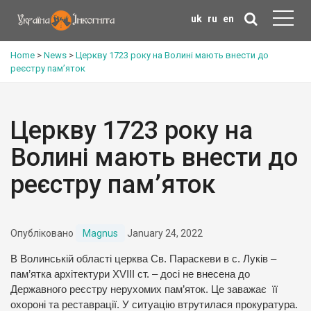
uk
ru
en
Home
>
News
>
Церкву 1723 року на Волині мають внести до
реєстру пам’яток
Церкву 1723 року на
Волині мають внести до
реєстру пам’яток
Опубліковано
Magnus
January 24, 2022
В Волинській області церква Св. Параскеви в с. Луків –
пам’ятка архітектури ХVІІІ ст. – досі не внесена до
Державного реєстру нерухомих пам’яток. Це заважає її
охороні та реставрації. У ситуацію втрутилася прокуратура.