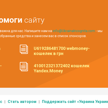
омоги
сайту
важна для нас. Напишите нам на
info@UkrainaIncognita.com
- мы
обранные средства и занесем вас в список спонсоров.
а
U619286481700 webmoney-
кошелек в грн
-
410012321372402 кошелек
Yandex.Money
с
Стать автором
Поддержать сайт «Украина Украин