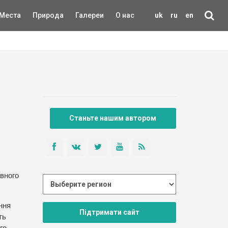
Места
Природа
Галереи
О нас
uk
ru
en
Станьте нашим автором
авного
ння
Підтримати сайт
ть
го