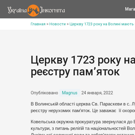
Мага
Главная
>
Новости
>
Церкву 1723 року на Волині мають
Церкву 1723 року н
реєстру пам’яток
Опубліковано
Magnus
24 января, 2022
В Волинській області церква Св. Параскеви в с. Л
реєстру нерухомих пам’яток. Це заважає її охорон
Ковельська окружна прокуратура звернулася до В
культури, з питань релігій та національностей Во
Луківської селищної ради та зобов’язати останню