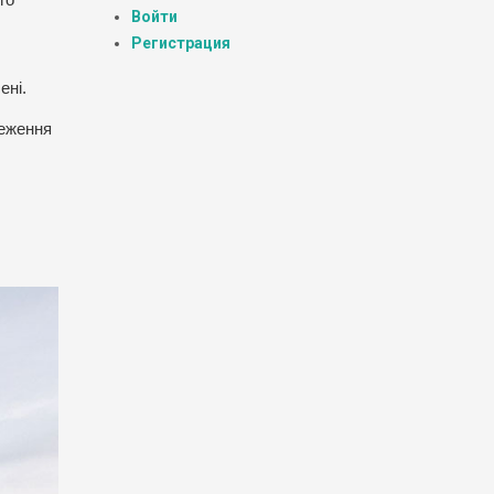
Войти
Регистрация
ені.
реження