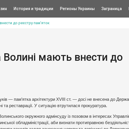
зин
История и традиции
Регионы Украины
Заграница
 внести до реєстру пам’яток
а Волині мають внести до
уків — пам’ятка архітектури ХVІІІ ст. — досі не внесена до Держ
і та реставрації. У ситуацію втрутилася прокуратура.
олинського окружного адмінсуду із позовом в інтересах Управлі
линської обладміністрації, аби визнати протиправною бездіяльніс
 вжити заходів задля занесення церкви та дзвінниці до Державно