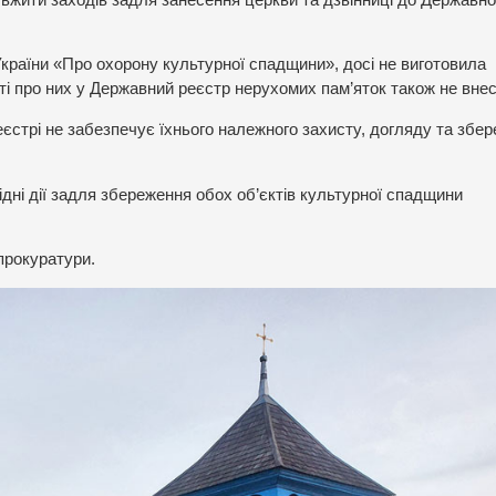
країни «Про охорону культурної спадщини», досі не виготовила
сті про них у Державний реєстр нерухомих пам’яток також не внес
Реєстрі не забезпечує їхнього належного захисту, догляду та збе
ідні дії задля збереження обох об’єктів культурної спадщини
прокуратури.