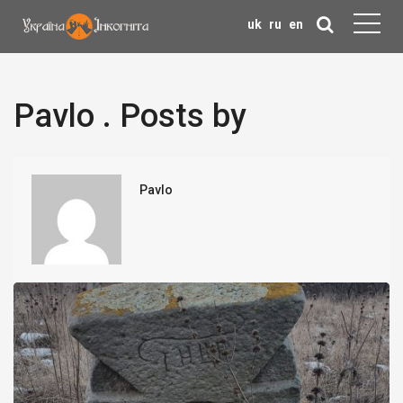
uk
ru
en
Pavlo . Posts by
Pavlo