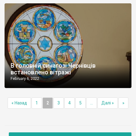
В головній синагозі Чернівців
встановлено вітражі
February 6, 2022
« Назад
1
2
3
4
5
...
Далі »
»