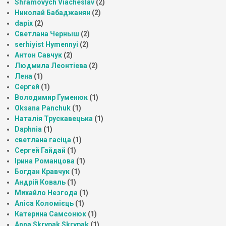
Shramovych Viacheslav
(2)
Николай Бабаджанян
(2)
dapix
(2)
Светлана Черныш
(2)
serhiyist Hymennyi
(2)
Антон Савчук
(2)
Людмила Леонтіева
(2)
Лена
(1)
Сергей
(1)
Володимир Гуменюк
(1)
Oksana Panchuk
(1)
Наталія Трускавецька
(1)
Daphnia
(1)
светлана гасіца
(1)
Сергей Гайдай
(1)
Ірина Романцова
(1)
Богдан Кравчук
(1)
Андрій Коваль
(1)
Михайло Незгода
(1)
Аліса Коломієць
(1)
Катерина Самсонюк
(1)
Anna Skrypak Skrypak
(1)