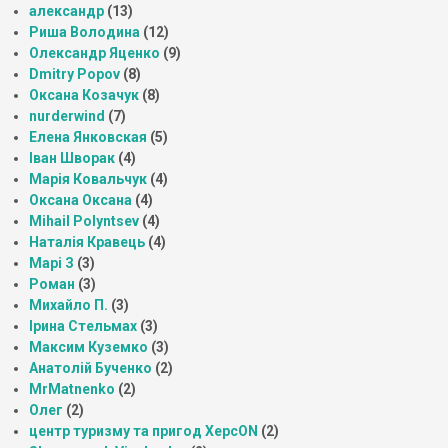
александр
(13)
Риша Володина
(12)
Олександр Яценко
(9)
Dmitry Popov
(8)
Оксана Козачук
(8)
nurderwind
(7)
Елена Янковская
(5)
Іван Шворак
(4)
Марія Ковальчук
(4)
Оксана Оксана
(4)
Mihail Polyntsev
(4)
Наталія Кравець
(4)
Марі З
(3)
Роман
(3)
Михайло П.
(3)
Ірина Стельмах
(3)
Максим Куземко
(3)
Анатолій Бученко
(2)
MrMatnenko
(2)
Олег
(2)
центр туризму та пригод ХерсON
(2)