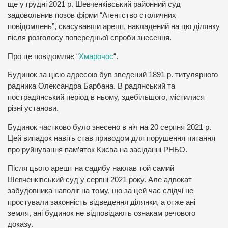
ще у грудні 2021 р. Шевченківський районний суд
задовольнив позов фірми “Агентство столичних
повідомлень”, скасувавши арешт, накладений на цю ділянку
після розголосу попередньої спроби знесення.
Про це повідомляє “
Хмарочос
“.
Будинок за цією адресою був зведений 1891 р. титулярного
радника Олександра Барбана. В радянський та
пострадянський період в ньому, здебільшого, містилися
різні установи.
Будинок частково було знесено в ніч на 20 серпня 2021 р.
Цей випадок навіть став приводом для порушення питання
про руйнування пам’яток Києва на засіданні РНБО.
Після цього арешт на садибу наклав той самий
Шевченківський суд у серпні 2021 року. Але адвокат
забудовника наполіг на тому, що за цей час слідчі не
простували законність відведення ділянки, а отже ані
земля, ані будинок не відповідають ознакам речового
доказу.