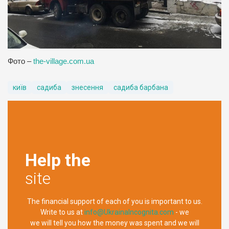
Фото –
the-village.com.ua
київ
садиба
знесення
садиба барбана
Help the
site
The financial support of each of you is important to us.
Write to us at
info@UkrainaIncognita.com
- we
we will tell you how the money was spent and we will