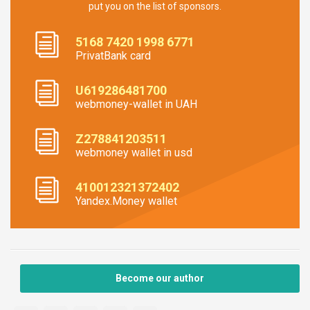
put you on the list of sponsors.
5168 7420 1998 6771
PrivatBank card
U619286481700
webmoney-wallet in UAH
Z278841203511
webmoney wallet in usd
410012321372402
Yandex.Money wallet
Become our author