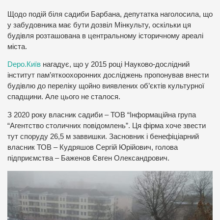
Щодо подій біля садиби Барбана, депутатка наголосила, що
у забудовника має бути дозвіл Мінкульту, оскільки ця
будівля розташована в центральному історичному ареалі
міста.
Depo.Київ
нагадує, що у 2015 році Науково-дослідний
інститут пам’яткоохоронних досліджень пропонував внести
будівлю до переліку щойно виявлених об’єктів культурної
спадщини. Але цього не сталося.
З 2020 року власник садиби – ТОВ “Інформаційна група
“Агентство столичних повідомлень”. Ця фірма хоче звести
тут споруду 26,5 м заввишки. Засновник і бенефіціарний
власник ТОВ – Кудряшов Сергій Юрійович, голова
підприємства – Баженов Євген Олександрович.