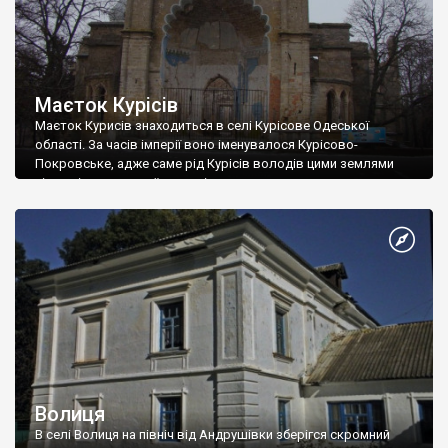
Маєток Курісів
Маєток Курисів знаходиться в селі Курісове Одеської
області. За часів імперії воно іменувалося Курісово-
Покровське, адже саме рід Курісів володів цими землями
після відвоювання їх у турків.
Волиця
В селі Волиця на північ від Андрушівки зберігся скромний