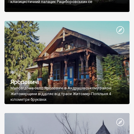
класицистичний палацик Рациборовських се
Яроповичі
Маловідоме село Яроповичі в Андрушівському районі
Житомирщини відділяє від траси Житомир-Попільня 4
кілометри бруківки.