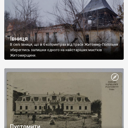
Івниця
В селі Івниця, що в 6 кілометрах від траси Житомир-Попільня
збереглись залишки одного на найстаріших маєтків
Житомирщини.
Пустомити