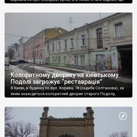
ще у грудні 2021 р. Шевченківський районний суд
задовольнив позов фірми “Агентство столичних
повідомлень”, скасувавши арешт, накладений на цю ділянку
після розголосу попередньої спроби знесення. Про це
повідомляє “Хмарочос“. Будинок за цією адресою був
зведений 1891 р. […]
Колоритному дворику на київському
Подолі загрожує “реставрація”
В Києві, в будинку по вул. Хорива, 18 (садиба Солтанова), за
яким знаходиться колоритний дворик старого Подолу,
почалися роботи, які виконавці називають
“протиаварійними”. У міській владі додають, що після цього
почнеться реставрація будинку. Однак проект, за яким все це
відбувається, викликає сумніви у захисників архітектурної
спадщини. Небайдужа громадськість висловила припущення,
що будинок можуть цілком знести. […]