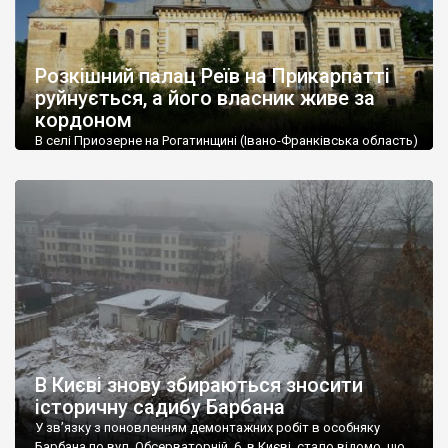
Розкішний палац Реїв на Прикарпатті
руйнується, а його власник живе за
кордоном
В селі Приозерне на Рогатинщині (Івано-Франківська область)
стоїть колись розкішний палац родини Реїв (1882 р.) Вже 10
років він руйнується, хоча має власника-іноземця. Той
мешкає в Британії, а коштів на ремонт, як виявилося, не має.
Палац збудований львівським архітектором Юліаном
Захаревичем. Реї мешкали тут до початку Другої Світової
війни. Останній граф – Людовік – емігрував […]
В Києві знову збираються зносити
історичну садибу Барбана
У зв’язку з поновленням демонтажних робіт в особняку
Барбана по вул. Обсерваторній, 6, в Києві, стало відомо, що