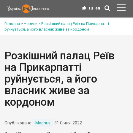
uk
ru
en
Головна
>
Новини
>
Розкішний палац Реїв на Прикарпатті
руйнується, а його власник живе за кордоном
Розкішний палац Реїв
на Прикарпатті
руйнується, а його
власник живе за
кордоном
Опубліковано
Magnus
31 Січня, 2022