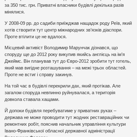
за 350 тис. грн. Приватні власники будівлі декілька разів
мінялися.
У 2008-09 рр. до садиби приїжджав нащадок роду Реїв, який
хотів створити тут центр міжнародних зв’язків діаспори.
Проте втілити це не вдалося.
Місцевий активіст Володимир Марунчак дізнався, що
споруду ще до 2012 року викупив якийсь англієць на ім’я
Джеймс. Він планував тут до Євро-2012 зробити тут готель,
який мав вигідне розташування – на межі трьох областей.
Проте не встиг і справу закинув.
На той час в будівлі перекрили дах, який протікав. Але
загалом споруда невпинно руйнувалася, а територія
довкола ставала хащами.
Й допоки будівля перебуватиме у приватних руках –
держава не може проводити тут жодних реставраційних чи
ремонтних робіт, пояснив начальник управління культури
Івано-Франківської обласної державної адміністрації