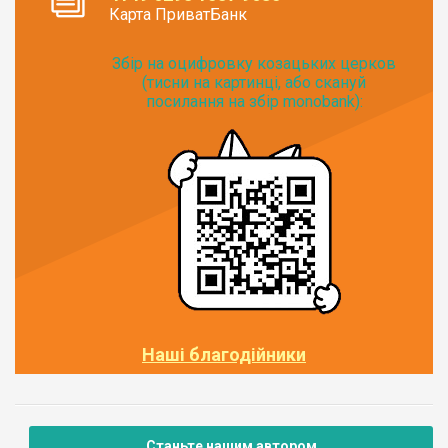
Карта ПриватБанк
Збір на оцифровку козацьких церков
(тисни на картинці, або скануй
посилання на збір monobank):
Наші благодійники
Станьте нашим автором