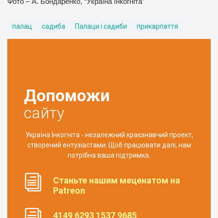
Фото – А. Бондаренко, “Україна Інкогніта”
палац
садиба
Палаци і садиби
прикарпаття
Допоможи
сайту
Україна Інкогніта - незалежний краєзнавчий проект,
створений ентузіастами. Щоб працювати далі, нам
потрібна ваша підтримка.
Станьте нашим меценатом на
Patreon
4149 6293 1537 9685