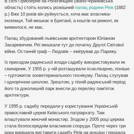
В селі Приозерне на Рогатинщині (Івано-Франківська
область) стоїть колись розкішний
палац родини Реїв
(1882
р.) Вже 10 років він руйнується, хоча має власника-
іноземця. Той мешкає в Британії, а коштів на ремонт, як
виявилося, не має.
Палац збудований львівським архітектором Юліаном
Захаревичем. Реї мешкали тут до початку Другої Світової
війни. Останній граф – Людовік – емігрував до Парижу.
Із приходом радянської влади садибу використовували як
свинарник. У 1955 р. у ній розташували психлікарню, пізніше
– гуртожиток зооветеринального технікуму. Палац слугував
і однорічною школою. Зрештою, у пізній радянський період
його та доколишній парк внесли до переліку пам’яток
архітектури.
У 1995 р. садибу передали у користування Українській
православній церкві Київського патріархату. Там
влаштували жіночий монастир. Згодом у 2005 році церква
стала безпосереднім власником споруди. Проте через три
роки вирішила виставити садибу Реїв на аукціон і продала