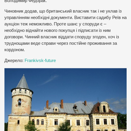
Володимир Федорак.
Чиновник додав, що британський власник так і не уклав із
управлінням необхідні документи. Виставити садибу Реїв на
аукціон теж неможливо. Проте шанс у споруди є –
необхідно віднайти нового покупця і підписати із ним
договори. Чинний власник віддати споруду згоден, хоч із
труднощами веде справи через постійне проживання за
кордоном.
Джерело:
Frankivsk-future