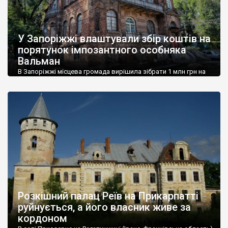
У Запоріжжі влаштували збір коштів на
порятунок імпозантного особняка
Вальман
В Запоріжжі місцева громада вирішила зібрати 1 млн грн на
проєкт реставрації садиби Вальман у вигляді замку. Ініціативу
активно підтримує Широківська територіальна громада, до
якої належить споруда. Розуміючи, що самостійно зібрати
великі кошти у місцевій громаді неможливо, мешканці
вирішили звернутися до спонсорів, донорів та меценатів.
Через аукціони та звернення до громадськості запустили
процес збору коштів. […]
Розкішний палац Реїв на Прикарпатті
руйнується, а його власник живе за
кордоном