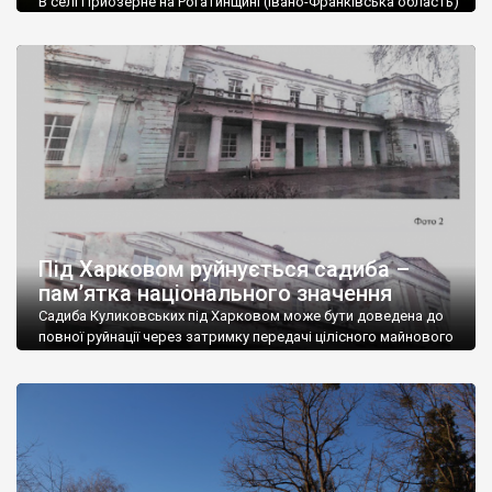
В селі Приозерне на Рогатинщині (Івано-Франківська область)
стоїть колись розкішний палац родини Реїв (1882 р.) Вже 10
років він руйнується, хоча має власника-іноземця. Той
мешкає в Британії, а коштів на ремонт, як виявилося, не має.
Палац збудований львівським архітектором Юліаном
Захаревичем. Реї мешкали тут до початку Другої Світової
війни. Останній граф – Людовік – емігрував […]
Під Харковом руйнується садиба –
пам’ятка національного значення
Садиба Куликовських під Харковом може бути доведена до
повної руйнації через затримку передачі цілісного майнового
комплексу ДНЗ “Регіональний центр” з державної власності у
комунальну та відсутність охоронного договору й
фінансування. Про це стало відомо з аудиторського звіту
виконання Департаментом науки і освіти Харківської ОДА
бюджетних програм з підготовки кадрів закладами
професійної (професійнотехнічної) освіти. Садиба
Куликовських […]