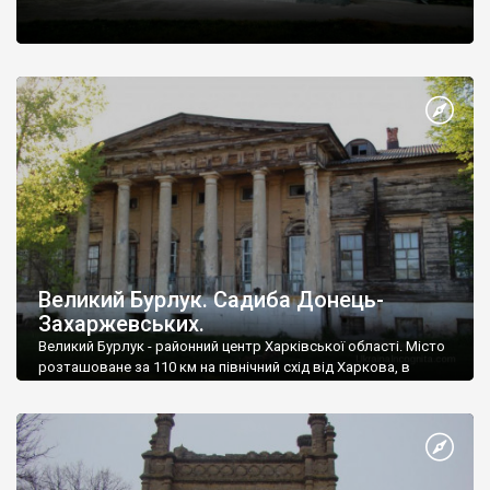
Великий Бурлук. Садиба Донець-
Захаржевських.
Великий Бурлук - районний центр Харківської області. Місто
розташоване за 110 км на північний схід від Харкова, в
долині річки Бурлук.