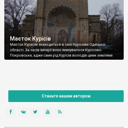
Маєток Курісів
Маєток Курисів знаходиться в селі Курісове Одеської
області. За часів імперії воно іменувалося Курісово-
Покровське, адже саме рід Курісів володів цими землями
після відвоювання їх у турків.
Станьте нашим автором