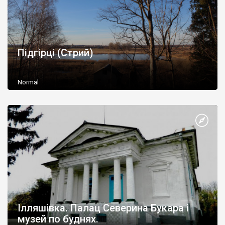
Підгірці (Стрий)
Normal
Ілляшівка. Палац Северина Букара і
музей по буднях.