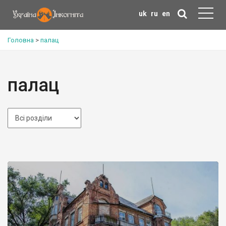
uk
ru
en
Головна
>
палац
палац