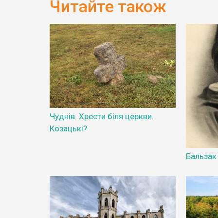
Читайте також
Чуднів. Хрести біля церкви.
Козацькі?
Бальзак 