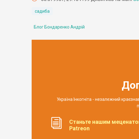
садиба
Блог Бондаренко Андрій
До
Україна Інкогніта - незалежний краєзн
п
Станьте нашим меценато
Patreon