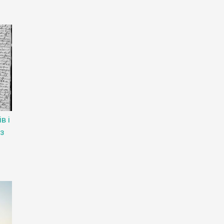
в і
з