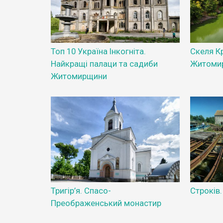
Топ 10 Україна Інкогніта.
Скеля К
Найкращі палаци та садиби
Житоми
Житомирщини
Тригір’я. Спасо-
Строків
Преображенський монастир