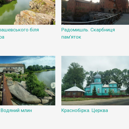
рашевського біля
Радомишль. Скарбниця
ра
пам’яток
. Водяний млин
Краснобірка. Церква