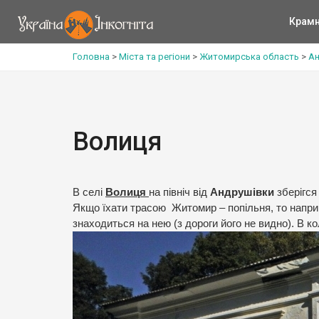
Крам
Головна
>
Міста та регіони
>
Житомирська область
>
Ан
Волиця
В селі
Волиця
на північ від
Андрушівки
зберігс
Якщо їхати трасою Житомир – попільня, то напри
знаходиться на нею (з дороги його не видно). В 