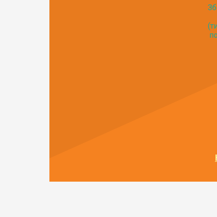
Зб
(т
по