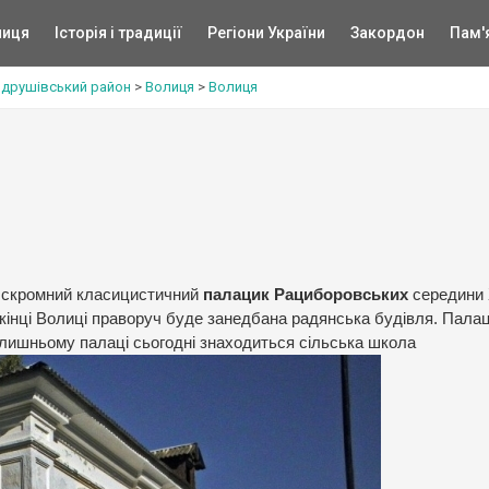
ниця
Історія і традиції
Регіони України
Закордон
Пам'
друшівський район
>
Волиця
>
Волиця
я скромний класицистичний
палацик Рациборовських
середини Х
кінці Волиці праворуч буде занедбана радянська будівля. Пала
колишньому палаці сьогодні знаходиться сільська школа