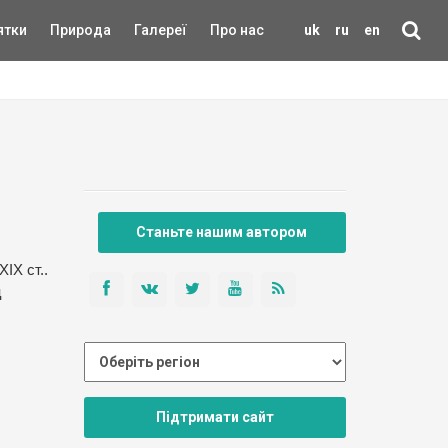
ятки
Природа
Галереї
Про нас
uk
ru
en
Станьте нашим автором
ІХ ст..
ц
Підтримати сайт