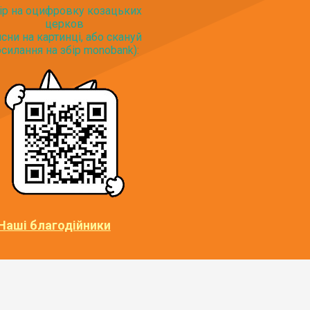
ір на оцифровку козацьких
церков
исни на картинці, або скануй
силання на збір monobank):
Наші благодійники