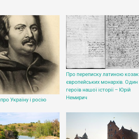
Про переписку латиною козакі
європейських монархів. Один 
героїв нашої історії – Юрій
Немирич
про Україну і росію