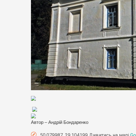
Автор – Андрій Бондаренко
50.079987, 29.104199 Дивитись на мапі
Go