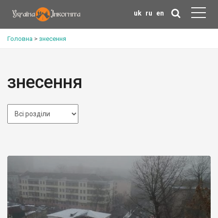
uk
ru
en
Головна
>
знесення
знесення