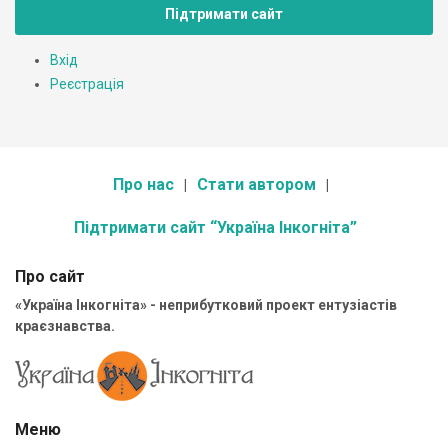
Підтримати сайт
Вхід
Реєстрація
Про нас
Стати автором
Підтримати сайт “Україна Інкогніта”
Про сайт
«Україна Інкогніта» - неприбутковий проект ентузіастів
краєзнавства.
Меню