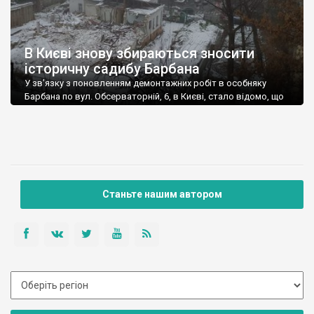
В Києві знову збираються зносити
історичну садибу Барбана
У зв’язку з поновленням демонтажних робіт в особняку
Барбана по вул. Обсерваторній, 6, в Києві, стало відомо, що
ще у грудні 2021 р. Шевченківський районний суд
задовольнив позов фірми “Агентство столичних
повідомлень”, скасувавши арешт, накладений на цю ділянку
після розголосу попередньої спроби знесення. Про це
повідомляє “Хмарочос“. Будинок за цією адресою був
зведений 1891 р. […]
Станьте нашим автором