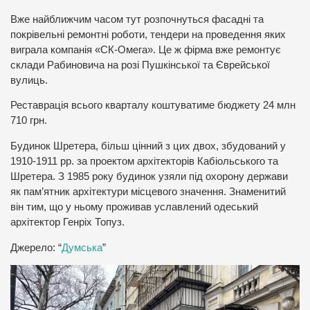
Вже найближчим часом тут розпочнуться фасадні та
покрівельні ремонтні роботи, тендери на проведення яких
виграла компанія «СК-Омега». Це ж фірма вже ремонтує
склади Рабиновича на розі Пушкінської та Єврейської
вулиць.
Реставрація всього кварталу коштуватиме бюджету 24 млн
710 грн.
Будинок Шретера, більш цінний з цих двох, збудований у
1910-1911 рр. за проектом архітекторів Кабіольського та
Шретера. З 1985 року будинок узяли під охорону держави
як пам’ятник архітектури місцевого значення. Знаменитий
він тим, що у ньому проживав уславлений одеський
архітектор Генріх Топуз.
Джерело: “
Думська
”