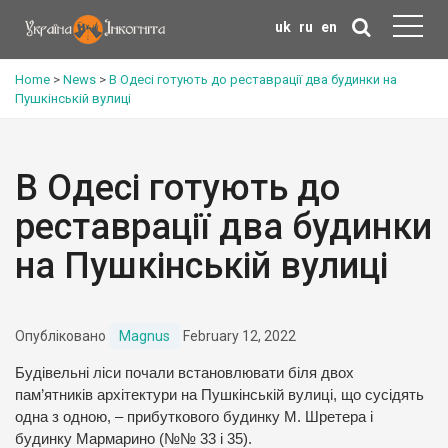
uk
ru
en
Home
>
News
>
В Одесі готують до реставрації два будинки на
Пушкінській вулиці
В Одесі готують до
реставрації два будинки
на Пушкінській вулиці
Опубліковано
Magnus
February 12, 2022
Будівельні ліси почали встановлювати біля двох
пам’ятників архітектури на Пушкінській вулиці, що сусідять
одна з одною, – прибуткового будинку М. Шретера і
будинку Мармарино (№№ 33 і 35).