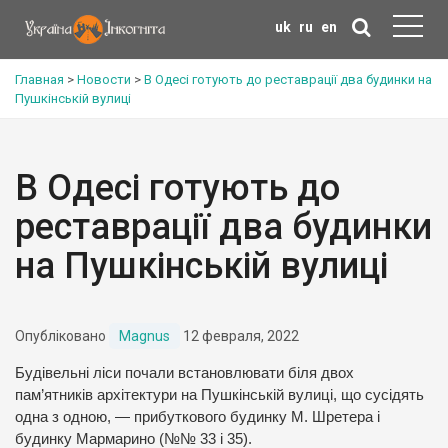
uk
ru
en
Главная
>
Новости
>
В Одесі готують до реставрації два будинки на
Пушкінській вулиці
В Одесі готують до
реставрації два будинки
на Пушкінській вулиці
Опубліковано
Magnus
12 февраля, 2022
Будівельні ліси почали встановлювати біля двох
пам’ятників архітектури на Пушкінській вулиці, що сусідять
одна з одною, — прибуткового будинку М. Шретера і
будинку Мармарино (№№ 33 і 35).