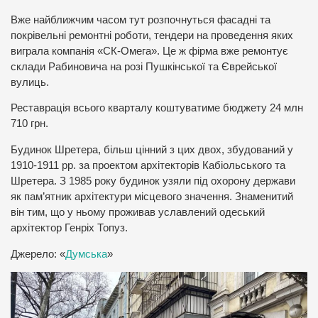
Вже найближчим часом тут розпочнуться фасадні та
покрівельні ремонтні роботи, тендери на проведення яких
виграла компанія «СК-Омега». Це ж фірма вже ремонтує
склади Рабиновича на розі Пушкінської та Єврейської
вулиць.
Реставрація всього кварталу коштуватиме бюджету 24 млн
710 грн.
Будинок Шретера, більш цінний з цих двох, збудований у
1910-1911 рр. за проектом архітекторів Кабіольського та
Шретера. З 1985 року будинок узяли під охорону держави
як пам’ятник архітектури місцевого значення. Знаменитий
він тим, що у ньому проживав уславлений одеський
архітектор Генріх Топуз.
Джерело: «
Думська
»