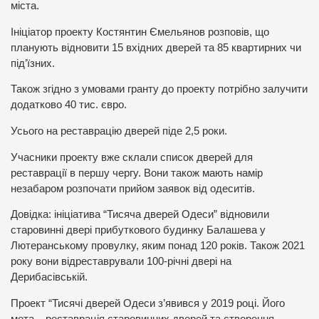
міста.
Ініціатор проекту Костянтин Ємельянов розповів, що
планують відновити 15 вхідних дверей та 85 квартирних чи
під’їзних.
Також згідно з умовами гранту до проекту потрібно залучити
додатково 40 тис. євро.
Усього на реставрацію дверей піде 2,5 роки.
Учасники проекту вже склали список дверей для
реставрації в першу чергу. Вони також мають намір
незабаром розпочати прийом заявок від одеситів.
Довідка: ініціатива “Тисяча дверей Одеси” відновили
старовинні двері прибуткового будинку Балашева у
Лютеранському провулку, яким понад 120 років. Також 2021
року вони відреставрували 100-річні двері на
Дерибасівській.
Проект “Тисячі дверей Одеси з’явився у 2019 році. Його
мета – реставрація старовинних дверей та створення