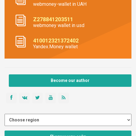
webmoney-wallet in UAH
Z278841203511
webmoney wallet in usd
410012321372402
Yandex.Money wallet
Become our author