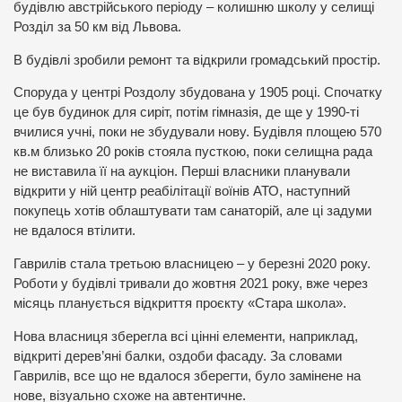
будівлю австрійського періоду – колишню школу у селищі
Розділ за 50 км від Львова.
В будівлі зробили ремонт та відкрили громадський простір.
Споруда у центрі Роздолу збудована у 1905 році. Спочатку
це був будинок для сиріт, потім гімназія, де ще у 1990-ті
вчилися учні, поки не збудували нову. Будівля площею 570
кв.м близько 20 років стояла пусткою, поки селищна рада
не виставила її на аукціон. Перші власники планували
відкрити у ній центр реабілітації воїнів АТО, наступний
покупець хотів облаштувати там санаторій, але ці задуми
не вдалося втілити.
Гаврилів стала третьою власницею – у березні 2020 року.
Роботи у будівлі тривали до жовтня 2021 року, вже через
місяць планується відкриття проєкту «Стара школа».
Нова власниця зберегла всі цінні елементи, наприклад,
відкриті дерев’яні балки, оздоби фасаду. За словами
Гаврилів, все що не вдалося зберегти, було замінене на
нове, візуально схоже на автентичне.