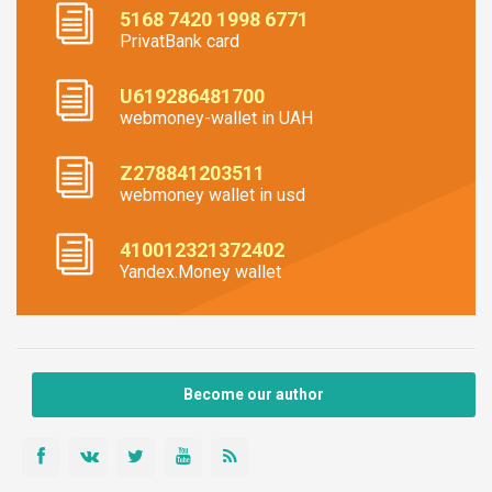
5168 7420 1998 6771
PrivatBank card
U619286481700
webmoney-wallet in UAH
Z278841203511
webmoney wallet in usd
410012321372402
Yandex.Money wallet
Become our author