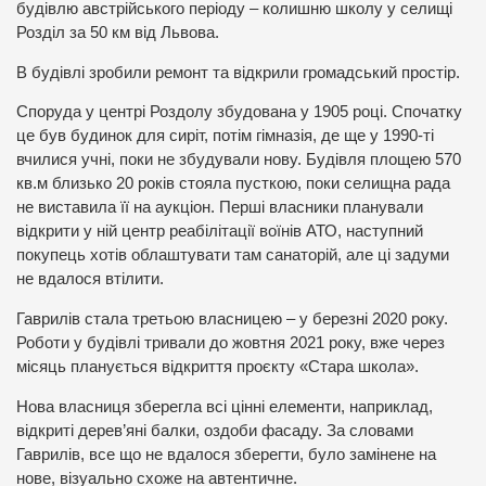
будівлю австрійського періоду – колишню школу у селищі
Розділ за 50 км від Львова.
В будівлі зробили ремонт та відкрили громадський простір.
Споруда у центрі Роздолу збудована у 1905 році. Спочатку
це був будинок для сиріт, потім гімназія, де ще у 1990-ті
вчилися учні, поки не збудували нову. Будівля площею 570
кв.м близько 20 років стояла пусткою, поки селищна рада
не виставила її на аукціон. Перші власники планували
відкрити у ній центр реабілітації воїнів АТО, наступний
покупець хотів облаштувати там санаторій, але ці задуми
не вдалося втілити.
Гаврилів стала третьою власницею – у березні 2020 року.
Роботи у будівлі тривали до жовтня 2021 року, вже через
місяць планується відкриття проєкту «Стара школа».
Нова власниця зберегла всі цінні елементи, наприклад,
відкриті дерев’яні балки, оздоби фасаду. За словами
Гаврилів, все що не вдалося зберегти, було замінене на
нове, візуально схоже на автентичне.