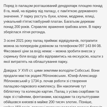
Поряд із палацом розташований дендропарк площею понад
8 га, який, на відміну від палацу, є пам’яткою державного
значення. У парку ростуть буки, клени, модрини, ялиці,
унікальний п’ятистовбурний платан. Багатьом деревам
понад 200 років. Справляє враження грабова алея. В парку
зберіглася літня ротонда.
З осені 2021 року палац приймає відвідувачів, потрапити
можна за попереднім дзвінком за телефоном 097 143 84 08.
Фіксованої ціни за вхід немає – можна зробити внесок у
скриньку біля входу або відправитись на екскурсію, кошти з
якої витратять на облаштування парку.
Довідка: У XVII ст. цими землями володіли Собєські. Вони
продали маєток родині Яблоновських. Юзеф-Александр
Яблоновський у 1734 р. почав роботи зі створення
палацово-паркового комплексу. Він накопичив тут
бібліотеку та колекцію картин. Палац з усіма скарбами та
парк зі стайнями, фонтанами, каскадами та скульптурами
обійшовся князеві в майже 200 тисяч злотих. Пізніше,