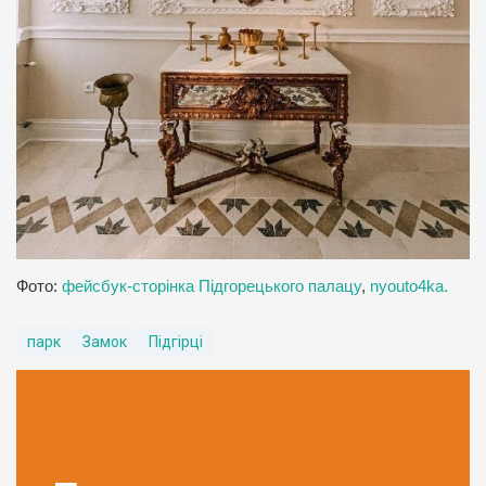
Фото:
фейсбук-сторінка Підгорецького палацу
,
nyouto4ka.
парк
Замок
Підгірці