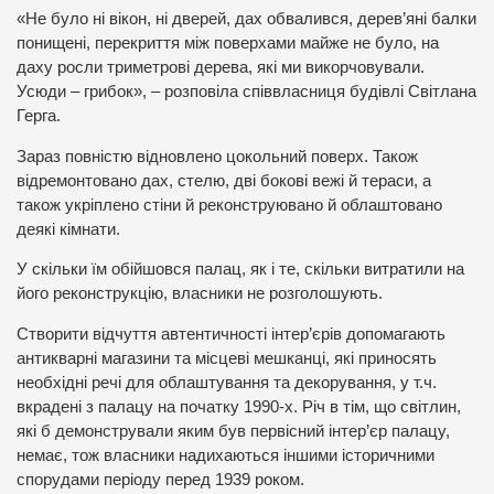
«Не було ні вікон, ні дверей, дах обвалився, дерев’яні балки
понищені, перекриття між поверхами майже не було, на
даху росли триметрові дерева, які ми викорчовували.
Усюди – грибок», – розповіла співвласниця будівлі Світлана
Герга.
Зараз повністю відновлено цокольний поверх. Також
відремонтовано дах, стелю, дві бокові вежі й тераси, а
також укріплено стіни й реконструювано й облаштовано
деякі кімнати.
У скільки їм обійшовся палац, як і те, скільки витратили на
його реконструкцію, власники не розголошують.
Створити відчуття автентичності інтер’єрів допомагають
антикварні магазини та місцеві мешканці, які приносять
необхідні речі для облаштування та декорування, у т.ч.
вкрадені з палацу на початку 1990-х. Річ в тім, що світлин,
які б демонстрували яким був первісний інтер’єр палацу,
немає, тож власники надихаються іншими історичними
спорудами періоду перед 1939 роком.