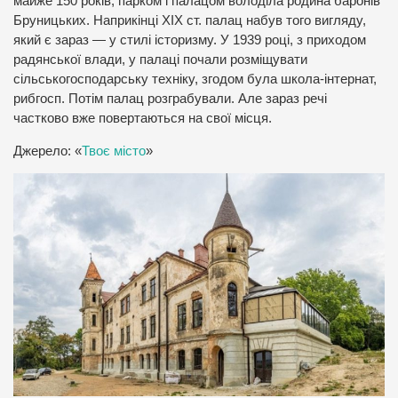
майже 150 років, парком і палацом володіла родина баронів
Бруницьких. Наприкінці XІX ст. палац набув того вигляду,
який є зараз — у стилі історизму. У 1939 році, з приходом
радянської влади, у палаці почали розміщувати
сільськогосподарську техніку, згодом була школа-інтернат,
рибгосп. Потім палац розграбували. Але зараз речі
частково вже повертаються на свої місця.
Джерело: «
Твоє місто
»