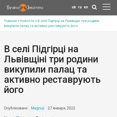
uk
ru
en
Главная
>
Новости
>
В селі Підгірці на Львівщіні три родини
викупили палац та активно реставрують його
В селі Підгірці на
Львівщіні три родини
викупили палац та
активно реставрують
його
Опубліковано
Magnus
27 января, 2022