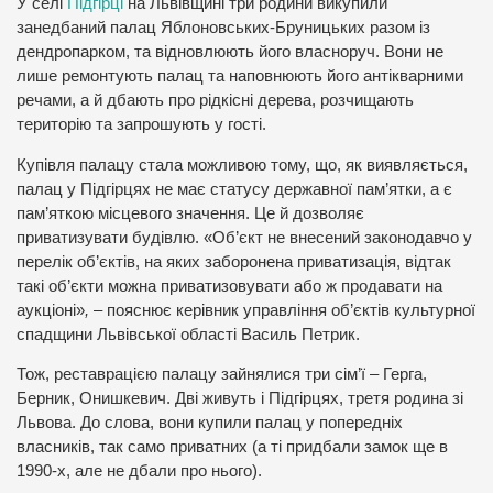
У селі
Підгірці
на Львівщині три родини викупили
занедбаний палац Яблоновських-Бруницьких разом із
дендропарком, та відновлюють його власноруч. Вони не
лише ремонтують палац та наповнюють його антікварними
речами, а й дбають про рідкісні дерева, розчищають
територію та запрошують у гості.
Купівля палацу стала можливою тому, що, як виявляється,
палац у Підгірцях не має статусу державної пам’ятки, а є
пам’яткою місцевого значення. Це й дозволяє
приватизувати будівлю. «Об’єкт не внесений законодавчо у
перелік об’єктів, на яких заборонена приватизація, відтак
такі об’єкти можна приватизовувати або ж продавати на
аукціоні»
,
– пояснює керівник управління об’єктів культурної
спадщини Львівської області Василь Петрик.
Тож, реставрацією палацу зайнялися три сім’ї – Герга,
Берник, Онишкевич. Дві живуть і Підгірцях, третя родина зі
Львова. До слова, вони купили палац у попередніх
власників, так само приватних (а ті придбали замок ще в
1990-х, але не дбали про нього).