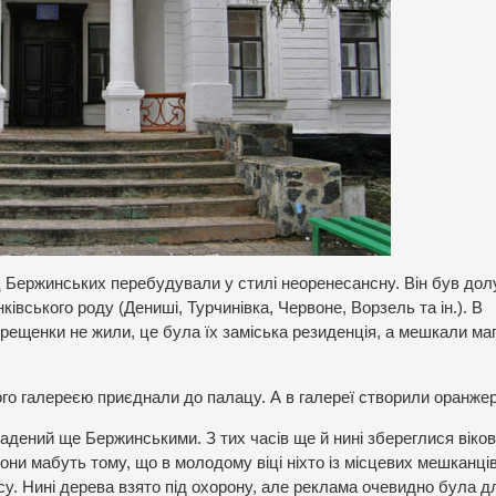
 Бержинських перебудували у стилі неоренесансну. Він був дол
ківського роду (Дениші, Турчинівка, Червоне, Ворзель та ін.). В
ерещенки не жили, це була їх заміська резиденція, а мешкали ма
ого галереєю приєднали до палацу. А в галереї створили оранже
адений ще Бержинськими. З тих часів ще й нині збереглися віков
они мабуть тому, що в молодому віці ніхто із місцевих мешканці
су. Нині дерева взято під охорону, але реклама очевидно була д