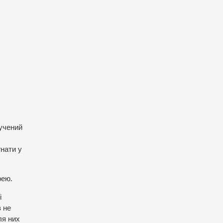
учений
гнати у
рею.
і
в не
ля них