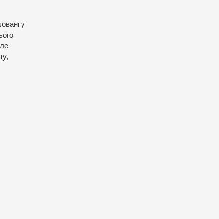
овані у
ього
Але
цу,