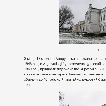
Пала
З кінця 17 століття Андрушівка належала польсь
1848 році в Андрушівці було зведено цукровий зав
1869 році придбали підприємство. А разом з ним 
майже те саме в гектарах). Більша частина земе
збирали до 40 тон), ну й, звичайно, цукровий бур
тон.