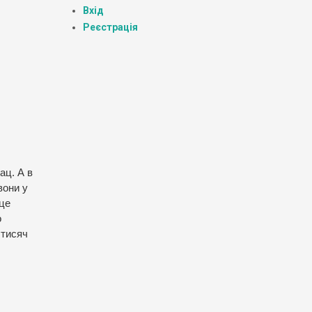
Вхід
Реєстрація
ац. А в
вони у
(це
о
 тисяч