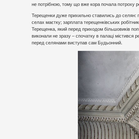
не потрібною, тому що вже кора почала потроху р
Терещенки дуже прихильно ставились до селян: п
селах маєтку; зарплата терещенківських робітник
Терещенка, який перед приходом більшовиків попр
виконали не зразу – спочатку в палаці містився ре
перед селянами виступав сам Будьонний.