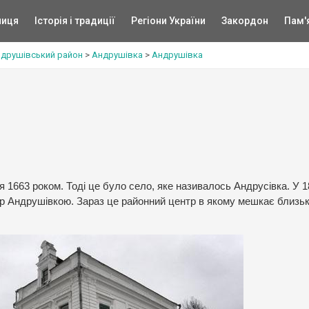
ниця
Історія і традиції
Регіони України
Закордон
Пам'
друшівський район
>
Андрушівка
>
Андрушівка
1663 роком. Тоді це було село, яке називалось Андрусівка. У 1
нер Андрушівкою. Зараз це районний центр в якому мешкає близьк