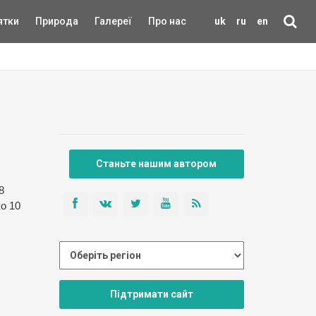
ятки
Природа
Галереї
Про нас
uk
ru
en
Станьте нашим автором
8
о 10
Підтримати сайт