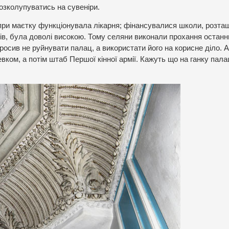
озколупуватись на сувеніри.
ри маєтку функціонувала лікарня; фінансувалися школи, розташ
ів, була доволі високою. Тому селяни виконали прохання останн
осив не руйнувати палац, а використати його на корисне діло. 
вком, а потім штаб Першої кінної армії. Кажуть що на ганку пала