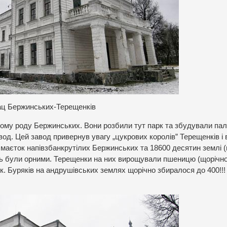
ц Бержинських-Терещенків
кому роду Бержинських. Вони розбили тут парк та збудували пал
од. Цей завод привернув увагу „цукрових королів” Терещенків і 
і маєток напівзбанкрутілих Бержинських та 18600 десятин землі 
ль були орними. Терещенки на них вирощували пшеницю (щорічн
як. Буряків на андрушівських землях щорічно збиралося до 400!!!