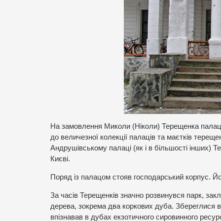
На замовлення Миколи (Ніколи) Терещенка палац
до величезної колекції палаців та маєтків терещен
Андрушівському палаці (як і в більшості інших) Т
Києві.
Поряд із палацом стояв господарський корпус. Й
За часів Терещенків значно розвинувся парк, закл
дерева, зокрема два коркових дуба. Збереглися в
впізнавав в дубах екзотичного сировинного ресур