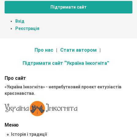
Підтримати сайт
Вхід
Реєстрація
Про нас
Стати автором
Підтримати сайт “Україна Інкогніта”
Про сайт
«Україна Інкогніта» - неприбутковий проект ентузіастів
краєзнавства.
Меню
Історія і традиції