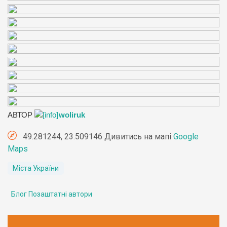
АВТОР
woliruk
49.281244, 23.509146 Дивитись на мапі
Google
Maps
Міста України
Блог Позаштатні автори