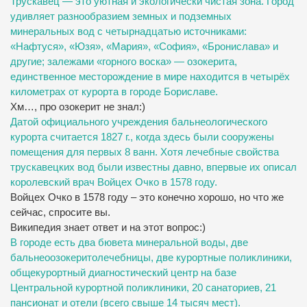
Трускавец — это уютная и экологически чистая зона. Город
удивляет разнообразием земных и подземных
минеральных вод с четырнадцатью источниками:
«Нафтуся», «Юзя», «Мария», «София», «Бронислава» и
другие; залежами «горного воска» — озокерита,
единственное месторождение в мире находится в четырёх
километрах от курорта в городе Бориславе.
Хм…, про озокерит не знал:)
Датой официального учреждения бальнеологического
курорта считается 1827 г., когда здесь были сооружены
помещения для первых 8 ванн. Хотя лечебные свойства
трускавецких вод были известны давно, впервые их описал
королевский врач Войцех Очко в 1578 году.
Войцех Очко в 1578 году – это конечно хорошо, но что же
сейчас, спросите вы.
Википедия знает ответ и на этот вопрос:)
В городе есть два бювета минеральной воды, две
бальнеоозокеритолечебницы, две курортные поликлиники,
общекурортный диагностический центр на базе
Центральной курортной поликлиники, 20 санаториев, 21
пансионат и отели (всего свыше 14 тысяч мест).