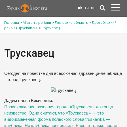
uk
ru
en
Головна
>
Міста та регіони
>
Львівська область
>
Дрогобицький
район
>
Трускавець
>
Трускавец
Трускавец
Сегодня на повестке дня всесоюзная здравница-лечебница
– город Трускавец.
Дадим слово Википедии:
Происхождение названия города «Трускавец» до конца
неизвестно. Одни считают, что «Трускавец» — это
видоизмененная форма польского слова truskawka —
клубника. Но клубника появилась в Европе только после