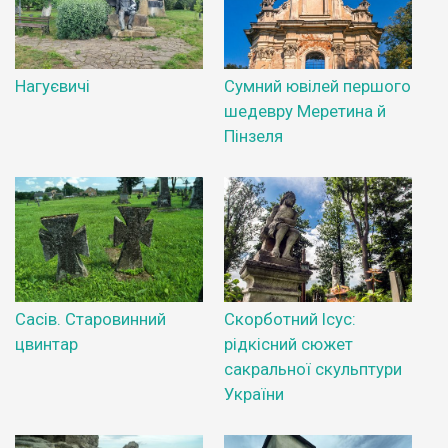
Нагуєвичі
Сумний ювілей першого
шедевру Меретина й
Пінзеля
Сасів. Старовинний
Скорботний Ісус:
цвинтар
рідкісний сюжет
сакральної скульптури
України