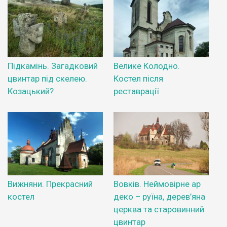
Підкамінь. Загадковий
Велике Колодно.
цвинтар під скелею.
Костел після
Козацький?
реставрації
Вижняни. Прекрасний
Вовків. Неймовірне ар
костел
деко – руїна, дерев’яна
церква та старовинний
цвинтар