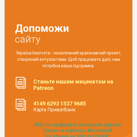
Допоможи
сайту
Україна Інкогніта - незалежний краєзнавчий проект,
створений ентузіастами. Щоб працювати далі, нам
потрібна ваша підтримка.
Станьте нашим меценатом на
Patreon
4149 6293 1537 9685
Карта ПриватБанк
Збір на оцифровку козацьких церков
(тисни на картинці, або скануй
посилання на збір monobank):