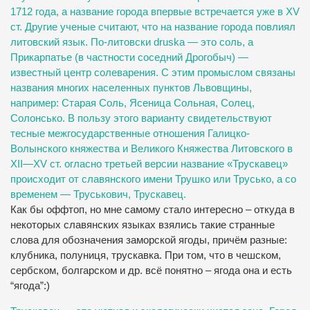
1712 года, а название города впервые встречается уже в XV
ст. Другие ученые считают, что на название города повлиял
литовский язык. По-литовски druska — это соль, а
Прикарпатье (в частности соседний Дрогобыч) —
известный центр солеварения. С этим промыслом связаны
названия многих населенных пунктов Львовщины,
например: Старая Соль, Ясеница Сольная, Солец,
Солонсько. В пользу этого варианту свидетельствуют
тесные межгосударственные отношения Галицко-
Волынского княжества и Великого Княжества Литовского в
XII—XV ст. огласно третьей версии название «Трускавец»
происходит от славянского имени Трушко или Трусько, а со
временем — Труськович, Трускавец.
Как бы оффтоп, но мне самому стало интересно – откуда в
некоторых славянских языках взялись такие странные
слова для обозначения заморской ягоды, причём разные:
клубника, полуниця, трускавка. При том, что в чешском,
сербском, болгарском и др. всё понятно – ягода она и есть
“ягода”:)