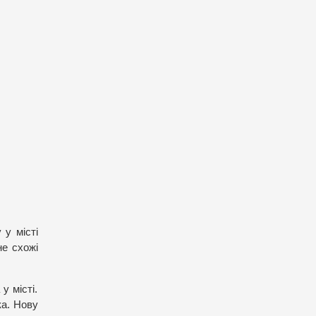
 у місті
не схожі
у місті.
ка. Нову