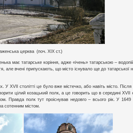
женська церква (поч. ХІХ ст.)
ченька має татарське коріння, адже «ічень» татарською – водопі
тя, але вчені припускають, що місто існувало ще до татарської 
 У ХVІІ столітті це було вже містечко, або навіть місто. Після
ворити цілий козацький полк, а це говорить що в середині ХVІІ 
м. Правда полк тут проіснував недовго – всього рік. У 1649 
ла сотенним містом.