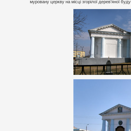
муровану церкву на місці згорілої дерев’яної буду