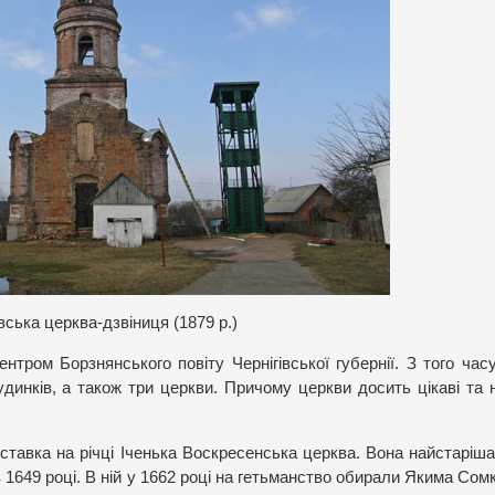
ська церква-дзвіниця (1879 р.)
нтром Борзнянського повіту Чернігівської губернії. З того часу
динків, а також три церкви. Причому церкви досить цікаві та 
тавка на річці Іченька Воскресенська церква. Вона найстаріша 
 1649 році. В ній у 1662 році на гетьманство обирали Якима Сом