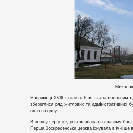
Миколаїв
Наприкінці ХVІІІ століття Ічня стала волосним це
збереглися ряд житлових та адміністративних бу
одна на одну.
В першу чергу це, розташована на правому боці с
Перша Воскресенська церква існувала в Ічні ще в