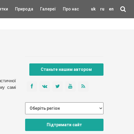
ятки
Природа
Галереї
Про нас
uk
ru
en
Станьте нашим автором
истичної
ому самі
Підтримати сайт