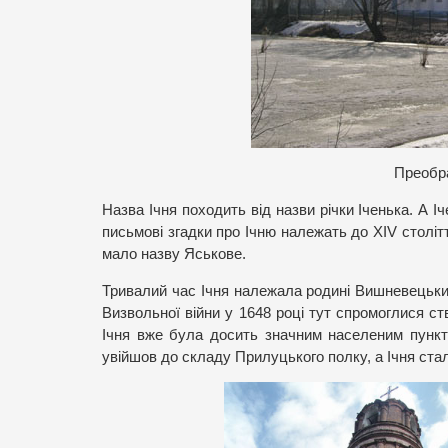
Преобра
Назва Ічня походить від назви річки Іченька. А І
письмові згадки про Ічню належать до XIV століт
мало назву Яськове.
Тривалий час Ічня належала родині Вишневецьких.
Визвольної війни у 1648 році тут спромоглися ст
Ічня вже була досить значним населеним пункто
увійшов до складу Прилуцького полку, а Ічня ста