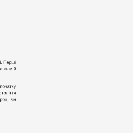
й. Перші
навали й
 початку
століття
році він