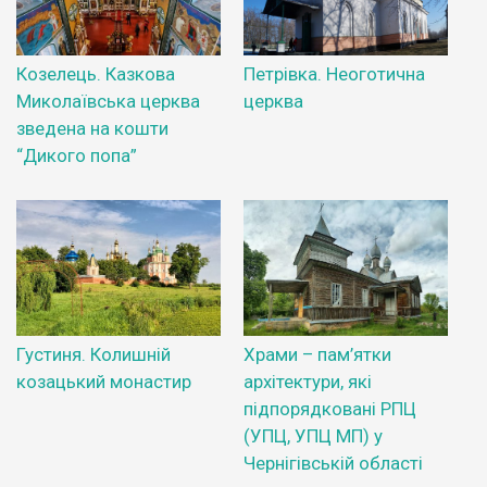
Козелець. Казкова
Петрівка. Неоготична
Миколаївська церква
церква
зведена на кошти
“Дикого попа”
Густиня. Колишній
Храми – пам’ятки
козацький монастир
архітектури, які
підпорядковані РПЦ
(УПЦ, УПЦ МП) у
Чернігівській області