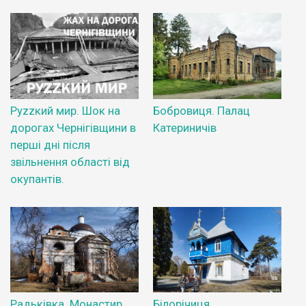
Руzzкий мир. Шок на
Бобровиця. Палац
дорогах Чернігівщини в
Катериничів
перші дні після
звільнення області від
окупантів.
Радьківка. Монастир
Білорічиця