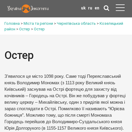
uk
ru
en
Головна
>
Міста та регіони
>
Чернігівська область
>
Козелецький
район
>
Остер
>
Остер
Остер
З’явилося це місто 1098 року. Саме тоді Переяславський
князь Володимир Мономах (з 1113 року Великий князь
Київський) заснував на Острі фортецю для захисту від
кочівників – Городець на Острі. Він же побудував у фортеці
велику церкву – Михайлівську, один з приділів якої можна і
зараз споглядати в Острі. Помилково її називають “Юрієва
божниця”. Можливо тому, що після смерті Мономаха
Городець перейшов до Володимиро-Суздальського князя
Юрія Долгорукого (в 1155-1157 Великого князя Київського).