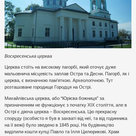
Воскресенська церква
Церква стоїть на високому пагорбі, який оточує дуже
мальовнича місцевість заплав Остра та Десни. Пагорб, як і
церква, є визначною пам’яткою. Археологічною. Тут
розташоване городище Городця на Острі.
Михайлівська церква, або “Юрієва божниця” за
призначенням не функціонує з початку ХІХ століття, але в
Острі є діюча церква – Воскресенська. Цю прекрасну
споруду (особисто я був в захваті від неї, та від годинника
на її вежі) було зведено в 1845 році. На будівництво
виділили кошти купці Павло та Ілля Цилюрикові. Храм