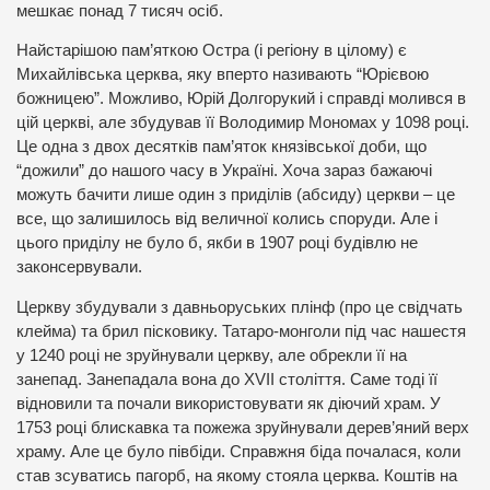
мешкає понад 7 тисяч осіб.
Найстарішою пам’яткою Остра (і регіону в цілому) є
Михайлівська церква, яку вперто називають “Юрієвою
божницею”. Можливо, Юрій Долгорукий і справді молився в
цій церкві, але збудував її Володимир Мономах у 1098 році.
Це одна з двох десятків пам’яток князівської доби, що
“дожили” до нашого часу в Україні. Хоча зараз бажаючі
можуть бачити лише один з приділів (абсиду) церкви – це
все, що залишилось від величної колись споруди. Але і
цього приділу не було б, якби в 1907 році будівлю не
законсервували.
Церкву збудували з давньоруських плінф (про це свідчать
клейма) та брил пісковику. Татаро-монголи під час нашестя
у 1240 році не зруйнували церкву, але обрекли її на
занепад. Занепадала вона до XVII століття. Саме тоді її
відновили та почали використовувати як діючий храм. У
1753 році блискавка та пожежа зруйнували дерев’яний верх
храму. Але це було півбіди. Справжня біда почалася, коли
став зсуватись пагорб, на якому стояла церква. Коштів на