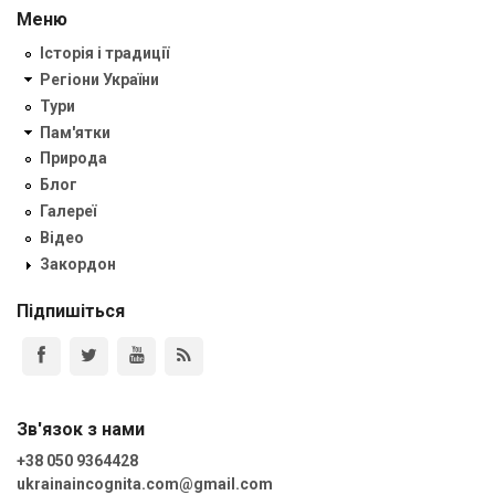
Меню
Історія і традиції
Регіони України
Тури
Пам'ятки
Природа
Блог
Галереї
Відео
Закордон
Підпишіться
Зв'язок з нами
+38 050 9364428
ukrainaincognita.com@gmail.com