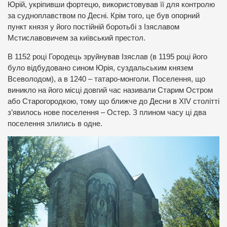
Юрій, укріпивши фортецю, використовував її для контролю
за судноплавством по Десні. Крім того, це був опорний
пункт князя у його постійній боротьбі з Ізяславом
Мстиславовичем за київський престол.
В 1152 році Городець зруйнував Ізяслав (в 1195 році його
було відбудовано сином Юрія, суздальським князем
Всеволодом), а в 1240 – татаро-монголи. Поселення, що
виникло на його місці довгий час називали Старим Остром
або Старогородкою, тому що ближче до Десни в ХІV столітті
з’явилось нове поселення – Остер. З плином часу ці два
поселення злились в одне.