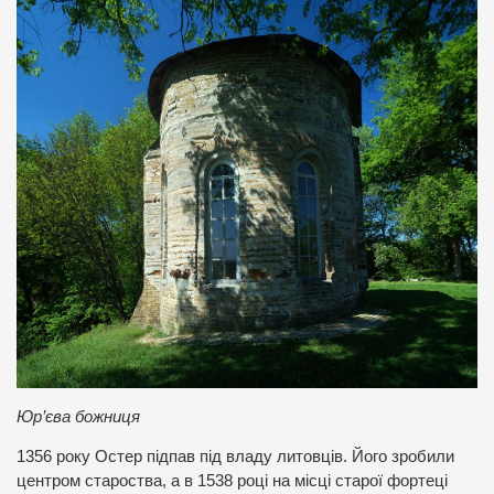
Юр’єва божниця
1356 року Остер підпав під владу литовців. Його зробили
центром староства, а в 1538 році на місці старої фортеці