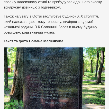
звели у класичному стилі та прибудували до нього високу
триярусну дзвіницю з годинником.
Також на увагу в Острі заслуговує будинок ХІХ століття,
який належав царському генералу, вихідцю з відомої
козацької родини, В.К.Солонині. Зараз в цьому будинку
розміщено краєзнавчий музей.
Текст та фото Романа Маленкова