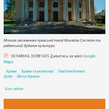
Могила засновника чуваської поезії Михайла Сеспеля та
радянський будинок культури
50.948694, 30.881435 Дивитись на мапі
Google
Maps
Храми
Храми та монастирі
Пам'ятки Княжої
Доби
Міста України
Блог admin