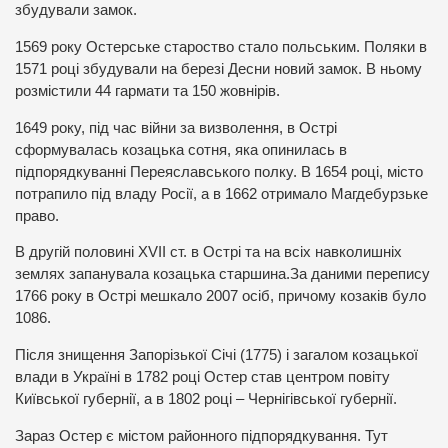
збудували замок.
1569 року Остерське староство стало польським. Поляки в
1571 році збудували на березі Десни новий замок. В ньому
розмістили 44 гармати та 150 жовнірів.
1649 року, під час війни за визволення, в Острі
сформувалась козацька сотня, яка опинилась в
підпорядкуванні Переяславського полку. В 1654 році, місто
потрапило під владу Росії, а в 1662 отримало Магдебурзьке
право.
В другій половині ХVІІ ст. в Острі та на всіх навколишніх
землях запанувала козацька старшина.За даними перепису
1766 року в Острі мешкало 2007 осіб, причому козаків було
1086.
Після знищення Запорізької Січі (1775) і загалом козацької
влади в Україні в 1782 році Остер став центром повіту
Київської губернії, а в 1802 році – Чернігівської губернії.
Зараз Остер є містом районного підпорядкування. Тут