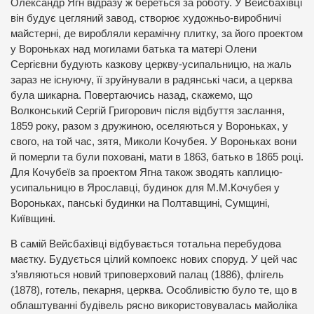
Олександр Ягн відразу ж береться за роботу. У Вейсбахівці
він будує цегляний завод, створює художньо-виробничі
майстерні, де виробляли керамічну плитку, за його проектом
у Вороньках над могилами батька та матері Олени
Сергієвни будують казкову церкву-усипальницю, на жаль
зараз не існуючу, її зруйнували в радянські часи, а церква
була шикарна. Повертаючись назад, скажемо, що
Волконський Сергій Григорович після відбуття заслання,
1859 року, разом з дружиною, оселяються у Вороньках, у
свого, на той час, зятя, Миколи Кочубея. У Вороньках вони
й померли та були поховані, мати в 1863, батько в 1865 році.
Для Кочубеїв за проектом Ягна також зводять каплицю-
усипальницю в Ярославці, будинок для М.М.Кочубея у
Вороньках, панські будинки на Полтавщині, Сумщині,
Київщині.
В самій Вейсбахівці відбувається тотальна перебудова
маєтку. Будується цілий компоекс нових споруд. У цей час
з’являються новий триповерховий палац (1886), флігель
(1878), готель, пекарня, церква. Особливістю було те, що в
облаштуванні будівель рясно використовувалась майоліка