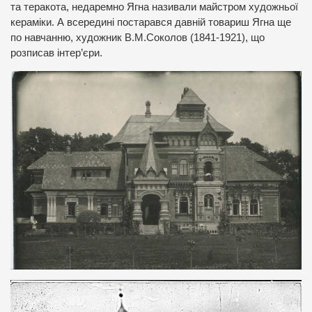
та теракота, недаремно Ягна називали майстром художньої
кераміки. А всередині постарався давній товариш Ягна ще
по навчанню, художник В.М.Соколов (1841-1921), що
розписав інтер’єри.