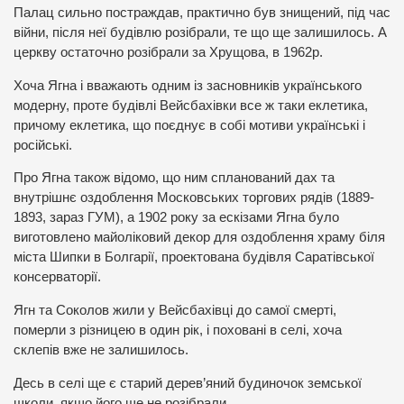
Палац сильно постраждав, практично був знищений, під час
війни, після неї будівлю розібрали, те що ще залишилось. А
церкву остаточно розібрали за Хрущова, в 1962р.
Хоча Ягна і вважають одним із засновників українського
модерну, проте будівлі Вейсбахівки все ж таки еклетика,
причому еклетика, що поєднує в собі мотиви українські і
російські.
Про Ягна також відомо, що ним спланований дах та
внутрішнє оздоблення Московських торгових рядів (1889-
1893, зараз ГУМ), а 1902 року за ескізами Ягна було
виготовлено майоліковий декор для оздоблення храму біля
міста Шипки в Болгарії, проектована будівля Саратівської
консерваторії.
Ягн та Соколов жили у Вейсбахівці до самої смерті,
померли з різницею в один рік, і поховані в селі, хоча
склепів вже не залишилось.
Десь в селі ще є старий дерев’яний будиночок земської
школи, якщо його ще не розібрали.