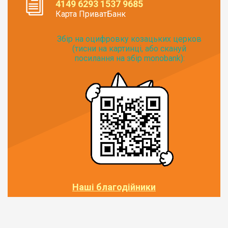
4149 6293 1537 9685
Карта ПриватБанк
Збір на оцифровку козацьких церков
(тисни на картинці, або скануй
посилання на збір monobank):
Наші благодійники