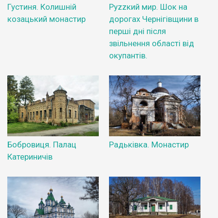
Густиня. Колишній
Руzzкий мир. Шок на
козацький монастир
дорогах Чернігівщини в
перші дні після
звільнення області від
окупантів.
Бобровиця. Палац
Радьківка. Монастир
Катериничів