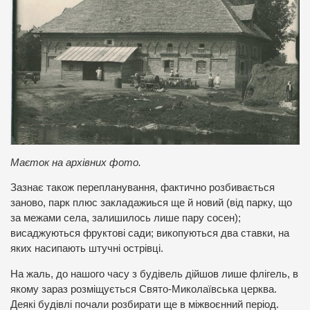
Маєток на архівних фото.
Зазнає також перепланування, фактично розбивається
заново, парк плюс закладажиься ще й новий (від парку, що
за межами села, залишилось лише пару сосен);
висаджуються фруктові сади; викопуються два ставки, на
яких насипають штучні острівці.
На жаль, до нашого часу з будівель дійшов лише флігель, в
якому зараз розміщується Свято-Миколаївська церква.
Деякі будівлі почали розбирати ще в міжвоєнний період.