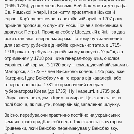
(1665-1735), уродженець Богемії. Вейсбах мав титул графа
Св. Римської імперії, і все життя присвятив військовій
справі. Кар’єру розпочав в австрійській армії, а 1707 року
прийняв пропозицію служити Росії. Почав з полковника в
драгунах Петра І. Проявив себе у Шведській війні, і за два
роки став вже генерал-майором. По тому був залишений
для захисту рубежів від набігів кримських татар, в 1715-
1716 роках перебуває в російському корпусі в Україні, а з
отриманням у 1718 році чина генерал-поручика, очолює
Український корпус. З 1720 року – командуючий військами в
Малоросії, з 1723 – член Військової колегії. 1725 року, вже
Катерина І дає Вейсбаху чин генерала від кавалерії, або
генерала-аншефа. 1731-го призначений генерал-
губернатором Києва (до 1735). Ну і нарешті, в 1735 році,
збираючись походом в Крим, помирає. Це сталось не на
полі бою, а, як пишуть, помер він від запалення шлунку.
Звісно, перебуваючи практично постійно на українських
землях, граф придбає собі села. Так сталось і з хутором
Кривеньки, який Вейсбах перейменував у Вейсбахівку.