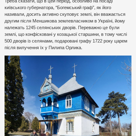
Треба сказати, що в цей період, особливо на посаді
київського губернатора, “Богемський граф”, як його
називали, досить активно скуповує землі, він вважається
другим після Меншикова землевласником в Україні, йому
належать 1245 селянських дворів. Переважно це були
землі, що конфісковані у козацької старшини, в тому числі
500 дворів із селянами, подаровані графу 1722 року царем
після вилучення їх у Пилипа Орлика.