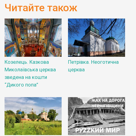
Читайте також
Козелець. Казкова
Петрівка. Неоготична
Миколаївська церква
церква
зведена на кошти
“Дикого попа”