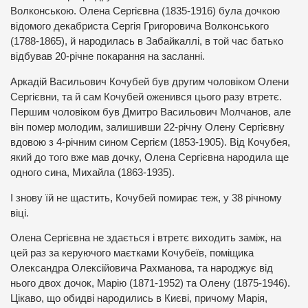
Волконською. Олена Сергієвна (1835-1916) була дочкою
відомого декабриста Сергія Григоровича Волконського
(1788-1865), й народилась в Забайкаллі, в той час батько
відбував 20-річне покарання на засланні.
Аркадій Васильович Кочубей був другим чоловіком Олени
Сергієвни, та й сам Кочубей оженився цього разу втретє.
Першим чоловіком був Дмитро Васильович Молчанов, але
він помер молодим, залишивши 22-річну Олену Сергієвну
вдовою з 4-річним сином Сергієм (1853-1905). Від Кочубея,
який до того вже мав дочку, Олена Сергієвна народила ще
одного сина, Михайла (1863-1935).
І знову їй не щастить, Кочубей помирає теж, у 38 річному
віці.
Олена Сергієвна не здається і втретє виходить заміж, на
цей раз за керуючого маєтками Кочубеїв, поміщика
Олександра Олексійовича Рахманова, та народжує від
нього двох дочок, Марію (1871-1952) та Олену (1875-1946).
Цікаво, що обидві народились в Києві, причому Марія,