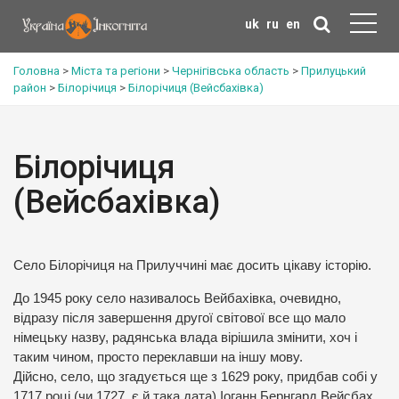
uk
ru
en
Головна
>
Міста та регіони
>
Чернігівська область
>
Прилуцький
район
>
Білорічиця
>
Білорічиця (Вейсбахівка)
Білорічиця
(Вейсбахівка)
Село Білорічиця на Прилуччині має досить цікаву історію.
До 1945 року село називалось Вейбахівка, очевидно,
відразу після завершення другої світової все що мало
німецьку назву, радянська влада вірішила змінити, хоч і
таким чином, просто переклавши на іншу мову.
Дійсно, село, що згадується ще з 1629 року, придбав собі у
1717 році (чи 1727, є й така дата) Іоганн Бернгард Вейсбах