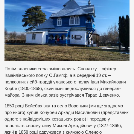
Потім власники села змінювались. Спочатку – офіцер
Ізмайлівського полку О.Гампф, а в середині 19 ст. –
полковник лейб-гвардії уланського полку Іван Михайлович
Корбе (1800-1868), який пізніше дослужився до генерал-
майора. З ним кілька разів зустрічався Тарас Шевченко.
1850 році Вейсбахівку та село Вороньки (ми ще згадаємо
про нього) купив Кочубей Аркадій Васильович (представник
одного з найвідоміших козацьких родів) і передав у
власність своєму сину Миколі Аркадійовичу (1827-1865),
який в 1858 році одружився з княжною Оленою