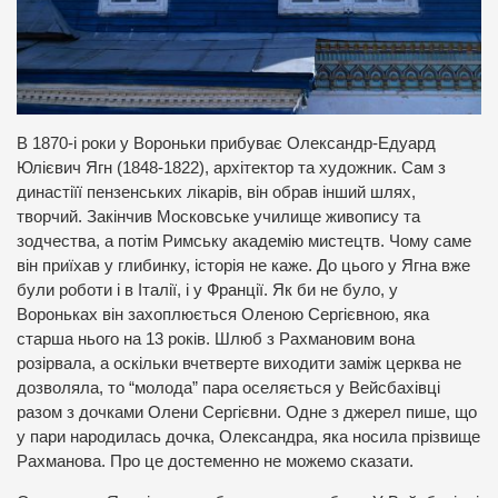
В 1870-і роки у Вороньки прибуває Олександр-Едуард
Юлієвич Ягн (1848-1822), архітектор та художник. Сам з
династіїї пензенських лікарів, він обрав інший шлях,
творчий. Закінчив Московське училище живопису та
зодчества, а потім Римську академію мистецтв. Чому саме
він приїхав у глибинку, історія не каже. До цього у Ягна вже
були роботи і в Італії, і у Франції. Як би не було, у
Вороньках він захоплюється Оленою Сергієвною, яка
старша нього на 13 років. Шлюб з Рахмановим вона
розірвала, а оскільки вчетверте виходити заміж церква не
дозволяла, то “молода” пара оселяється у Вейсбахівці
разом з дочками Олени Сергієвни. Одне з джерел пише, що
у пари народилась дочка, Олександра, яка носила прізвище
Рахманова. Про це достеменно не можемо сказати.