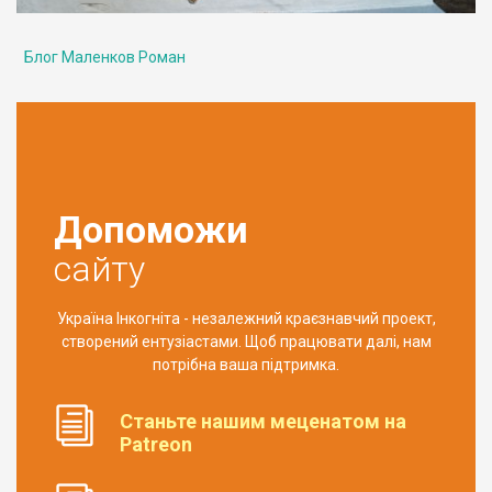
Блог Маленков Роман
Допоможи
сайту
Україна Інкогніта - незалежний краєзнавчий проект,
створений ентузіастами. Щоб працювати далі, нам
потрібна ваша підтримка.
Станьте нашим меценатом на
Patreon