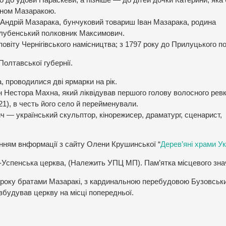
 до удови Параскеви, а пізніше — до дітей дочки Катерини, яка
яном Мазаракою.
Андрій Мазарака, бунчуковий товариш Іван Мазарака, родина
 лубенський полковник Максимович.
віту Чернігівського намісництва; з 1797 року до Прилуцького по
Полтавської губернії.
, проводилися дві ярмарки на рік.
агін Нестора Махна, який ліквідував першого голову волосного рев
), в честь його село й перейменували.
ич — український скульптор, кінорежисер, драматург, сценарист,
ням внформації з сайту Олени Крушинської “
Дерев’яні храми Ук
о-Успенська церква, (Належить УПЦ МП). Пам’ятка місцевого зна
75 року братами Мазаракі, з кардинальною перебудовою Бузовськ
збудував церкву на місці попередньої.