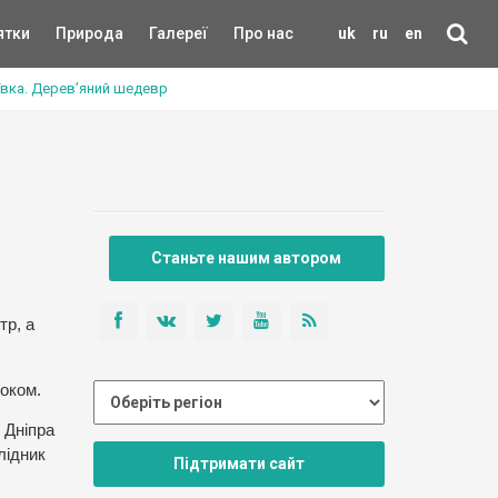
ятки
Природа
Галереї
Про нас
uk
ru
en
ївка. Дерев’яний шедевр
Станьте нашим автором
тр, а
роком.
 Дніпра
лідник
Підтримати сайт