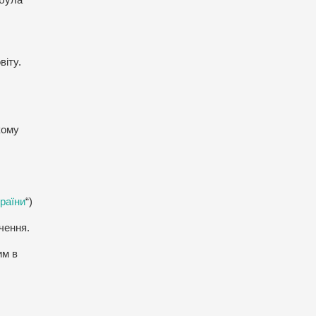
 була
віту.
кому
раїни
“)
чення.
им в