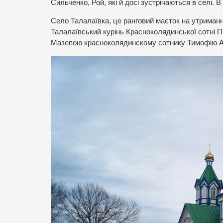
Сильченко, Рой, які й досі зустрічаються в селі. 
Село Талалаївка, це ранговий маєток на утриманн
Талалаївський курінь Красноколядинської сотні П
Мазепою красноколядинскому сотнику Тимофію Анд