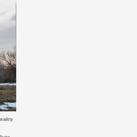
ихайлу