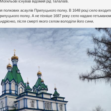
В Могильові існував відомий рід Талалаїв.
я полкових асаулів Прилуцького полку. В 1648 році село входит
рилуцького полку. А не пізніше 1687 року село надано гетьманом
рієнко, після смерті якого селом володіли його сини.