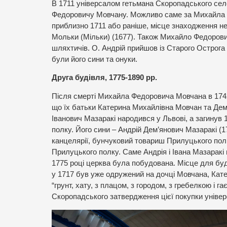
В 1711 універсалом гетьмана Скоропадського се
Федоровичу Мовчану. Можливо саме за Михайла Ф
приблизно 1711 або раніше, місце знаходження нев
Мольки (Мільки) (1677). Також Михайло Федорови
шляхтичів. О. Андрій прийшов із Старого Острога
були його сини та онуки.
Друга будівля, 1775-1890 рр.
Після смерті Михайла Федоровича Мовчана в 1742
що їх батьки Катерина Михайлівна Мовчан та Дем’
Іванович Мазаракі народився у Львові, а загинув
полку. Його сини – Андрій Дем’янович Мазаракі (1
канцелярії, бунчуковий товариш Прилуцького полку
Прилуцького полку. Саме Андрія і Івана Мазаракі 
1775 році церква була побудована. Місце для буд
у 1717 був уже одружений на дочці Мовчана, Катер
“грунт, хату, з плацом, з городом, з гребелкою і г
Скоропадського затвердження цієї покупки універс