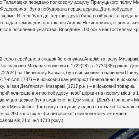
ло Талалаївка передано полковому асаулу Прилуцького полку М
едоровича і була побудована перша церква. Дата побудови –
ідоме. В селі було дві церкви, друга була розібрана та продана
ч надав землю для протоієрея Андрія Некисловича, із польськи
 після посилення уніатства. Впродовж 100 років настоятелями х
 село перейшло в спадок його онукам Андрію та Івану Мазаракі
ян Іванович Мазаракі померли в 1722(24) та 1734(36) роках. Дем
 1722(24) на Північному Кавказі, був військовим товаришем Прил
717-після 1787) – військовий канцелярист Генеральної військової
, а Іван Дем’янович Мазаракі (1717 р.н.) – військовий товариш
прийняли рішення про побудову нової церкви на новому місці в 17
івницва церкви було виділене на Дем’янівці. (Дем’ян Іванович М
ині Михайлівні. Того року він купив у одного з козаків Талалаївс
аєм за 200 золотих лічби литовське” і виклопотав у гетьмана
алом від 21 січня 1719 року.)