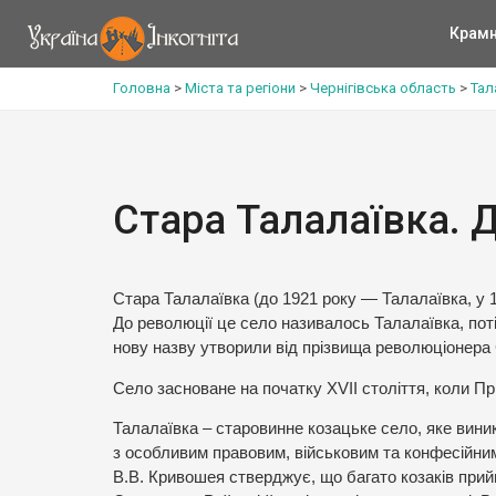
Крам
Головна
>
Міста та регіони
>
Чернігівська область
>
Тал
Стара Талалаївка. 
Стара Талалаївка (до 1921 року — Талалаївка, у
До революції це село називалось Талалаївка, поті
нову назву утворили від прізвища революціонера
Село засноване на початку XVII століття, коли П
Талалаївка – старовинне козацьке село, яке виник
з особливим правовим, військовим та конфесійним
В.В. Кривошея стверджує, що багато козаків прий