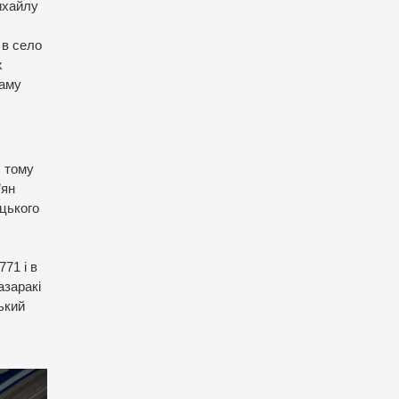
ихайлу
 в село
х
раму
, тому
’ян
уцького
71 і в
азаракі
ький