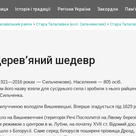
ниця
Історія і традиції
Регіони України
Закордон
Пам'
алаївський район
>
Стара Талалаївка (кол. Сильченкове)
>
Стара Талала
Дерев’яний шедевр
 1921—2016 роках — Сильченкове). Населення — 805 осіб.
м його назву взяли для сусіднього села і зробили з нього райцен
 Сильченка.
рилуччиною володіли Вишневецькі. Вперше згадується під 1629 
ло на Вишневеччині (територія Речі Посполитої на Лівому березі
 режимом з центром в м. Лубни, на початку XVII ст. Відомий дос
шло з Білорусії. Саме серед білорусів поширені прізвища Дрозд,