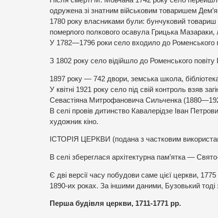
Після смерті М. Мовчана 1742 року село перейшло
одружена зі знатним військовим товаришем Дем’
1780 року власниками були: бунчуковий товариш 
померлого полкового осавула Грицька Мазараки,
У 1782—1796 роки село входило до Роменського по
З 1802 року село відійшло до Роменського повіту 
1897 року — 742 двори, земська школа, бібліотека
У квітні 1921 року село під свій контроль взяв з
Севастіяна Митрофановича Сильченка (1880—1921
В селі провів дитинство Кавалерідзе Іван Петров
художник кіно.
ІСТОРІЯ ЦЕРКВИ (подана з частковим використан
В селі збереглася архітектурна пам’ятка — Свят
Є дві версії часу побудови саме цієї церкви, 17
1890-их роках. За іншими даними, Бузовький тоді 
Перша будівля церкви, 1711-1771 рр.