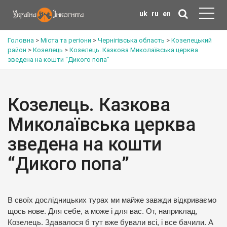
uk
ru
en
Головна
>
Міста та регіони
>
Чернігівська область
>
Козелецький
район
>
Козелець
>
Козелець. Казкова Миколаївська церква
зведена на кошти “Дикого попа”
Козелець. Казкова
Миколаївська церква
зведена на кошти
“Дикого попа”
В своїх дослідницьких турах ми майже завжди відкриваємо
щось нове. Для себе, а може і для вас. От, наприклад,
Козелець. Здавалося б тут вже бували всі, і все бачили. А