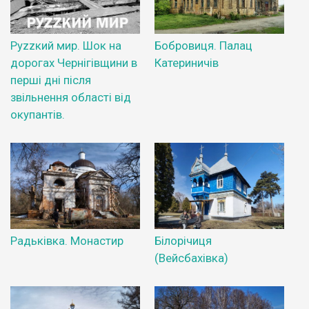
Руzzкий мир. Шок на
Бобровиця. Палац
дорогах Чернігівщини в
Катериничів
перші дні після
звільнення області від
окупантів.
Радьківка. Монастир
Білорічиця
(Вейсбахівка)