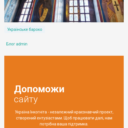
Українське бароко
Блог admin
Допоможи
сайту
Україна Інкогніта - незалежний краєзнавчий проект,
створений ентузіастами. Щоб працювати далі, нам
потрібна ваша підтримка.