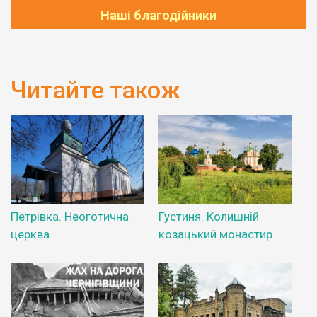
Наші благодійники
Читайте також
Петрівка. Неоготична
Густиня. Колишній
церква
козацький монастир