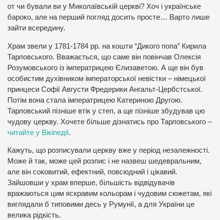
от чи бували ви у Миколаївській церкві? Хоч і українське
бароко, але на перший погляд досить просте… Варто лише
зайти всередину.
Храм звели у 1781-1784 рр. на кошти “Дикого попа” Кирила
Тарловського. Вважається, що саме він повінчав Олексія
Розумовського із імператрицею Єлизаветою. А ще він був
особистим духівником імператорської невістки – німецької
принцеси Софії Августи Фредерики Ангальт-Цербстської.
Потім вона стала імператрицею Катериною Другою.
Тарловський пізніше втік у степ, а ще пізніше збудував цю
чудову церкву. Хочете більше дізнатись про Тарловського –
читайте у Вікіпедії
.
Кажуть, що розписували церкву вже у період незалежності.
Може й так, може цей розпис і не назвеш шедевральним,
але він соковитий, ефектний, повсюдний і цікавий.
Зайшовши у храм вперше, більшість відвідувачів
вражаються цим яскравим кольорам і чудовим сюжетам, які
виглядали б типовими десь у Румунії, а для України це
велика рідкість.