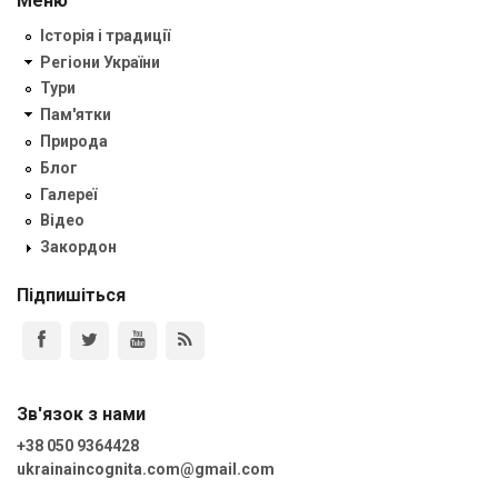
Меню
Історія і традиції
Регіони України
Тури
Пам'ятки
Природа
Блог
Галереї
Відео
Закордон
Підпишіться
Зв'язок з нами
+38 050 9364428
ukrainaincognita.com@gmail.com