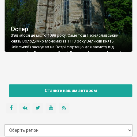
Остер
З'явилося це місто 1098 року. Саме тоді Переяславський
князь Володимир Мономах (з 1113 року Великий князь
Київський) заснував на Острі фортецю для захисту від
кочівників - Городець на Острі. Він же побудував у фортеці
велику церкву - Михайлівську, один з приділів якої можна і
зараз споглядати в Острі. Помилково її називають "Юрієва
божниця". Можливо тому, що після смерті Мономаха
Городець перейшов до Володимиро-Суздальського князя
Юрія Долгорукого (в 1155-1157 Великого князя Київського).
Станьте нашим автором