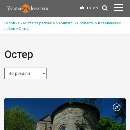
uk
ru
en
Головна
>
Міста та регіони
>
Чернігівська область
>
Козелецький
район
>
Остер
Остер