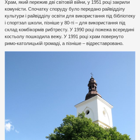
Храм, який пережив дві світовій війни, у 1951 році закрили
комуністи. Спочатку споруду було передано райвідділу
культури і райвідділу освіти для використання під бібліотеку
і спортзал школи, пізніше у 80-ті – для використання під
склад комбікормів рибтресту. У 1990 році пожежа всередині
костьолу пошкодила вежу. У 1991 році храм повернуто
римо-католицькій громаді, а пізніше – відреставровано.