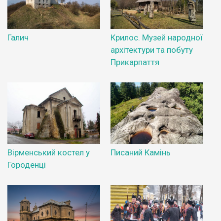
Галич
Крилос. Музей народної
архітектури та побуту
Прикарпаття
Вірменський костел у
Писаний Камінь
Городенці