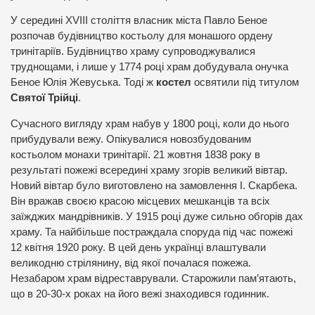
У середині XVIII століття власник міста Павло Беное
розпочав будівництво костьолу для монашого ордену
тринітаріїв. Будівництво храму супроводжувалися
труднощами, і лише у 1774 році храм добудувала онучка
Беное Юлія Жевуська. Тоді ж
костел
освятили під титулом
Святої Трійці
.
Сучасного вигляду храм набув у 1800 році, коли до нього
прибудували вежу. Опікувалися новозбудованим
костьолом монахи тринітарії. 21 жовтня 1838 року в
результаті пожежі всередині храму згорів великий вівтар.
Новий вівтар було виготовлено на замовлення І. Скарбека.
Він вражав своєю красою місцевих мешканців та всіх
заїжджих мандрівників. У 1915 році дуже сильно обгорів дах
храму. Та найбільше постраждала споруда під час пожежі
12 квітня 1920 року. В цей день українці влаштували
великодню стрілянину, від якої почалася пожежа.
Незабаром храм відреставрували. Старожили пам’ятають,
що в 20-30-х роках на його вежі знаходився годинник.