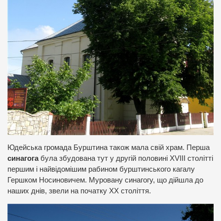
Юдейська громада Бурштина також мала свій храм. Перша
синагога
була збудована тут у другій половині XVIII столітті
першим і найвідомішим рабином бурштинського кагалу
Гершком Носиновичем. Муровану синагогу, що дійшла до
наших днів, звели на початку ХХ століття.