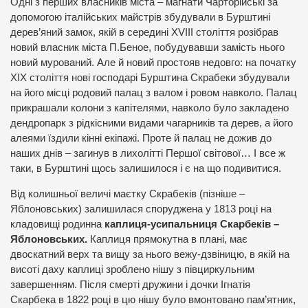
Одні з перших власників міста – магнати Чарторійські за
допомогою італійських майстрів збудували в Бурштині
дерев’яний замок, якій в середині XVIII століття розібрав
новий власник міста П.Беное, побудувавши замість нього
новий мурований. Але й новий простояв недовго: на початку
ХІХ століття нові господарі Бурштина Скрабеки збудували
на його місці родовий палац з валом і ровом навколо. Палац
прикрашали колони з капітелями, навколо було закладено
дендропарк з рідкісними видами чагарників та дерев, а його
алеями їздили кінні екіпажі. Проте й палац не дожив до
наших днів – загинув в лихолітті Першої світової… І все ж
таки, в Бурштині щось залишилося і є на що подивитися.
Від колишньої величі маєтку Скрабеків (пізніше –
Яблоновських) залишилася споруджена у 1813 році на
кладовищі родинна
каплиця-усипальниця Скарбеків –
Яблоновських.
Каплиця прямокутна в плані, має
двоскатний верх та вищу за нього вежу-дзвіницю, в якій на
висоті даху каплиці зроблено нішу з півциркульним
завершенням. Після смерті дружини і дочки Ігнатія
Скарбека в 1822 році в цю нішу було вмонтовано пам’ятник,