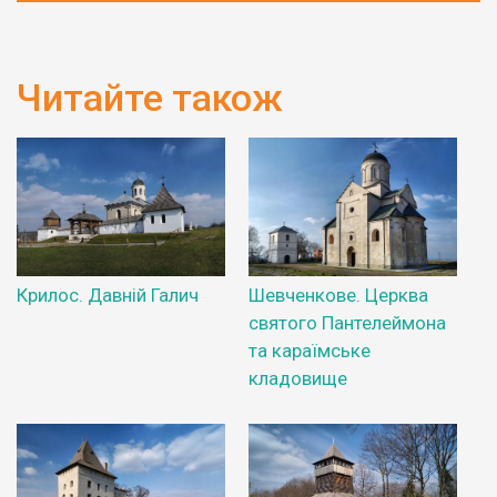
Читайте також
Крилос. Давній Галич
Шевченкове. Церква
святого Пантелеймона
та караїмське
кладовище