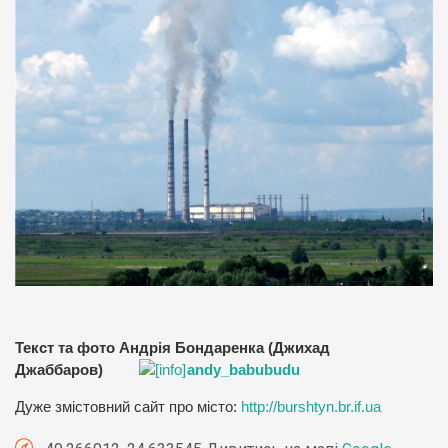
Текст та фото Андрія Бондаренка (Джихад
Джаббаров)
andy_babubudu
Дуже змістовний сайт про місто:
http://burshtyn.br.if.ua