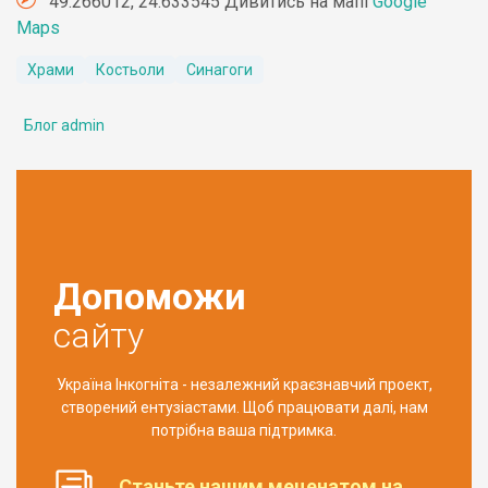
49.266012, 24.633545 Дивитись на мапі
Google
Maps
Храми
Костьоли
Синагоги
Блог admin
Допоможи
сайту
Україна Інкогніта - незалежний краєзнавчий проект,
створений ентузіастами. Щоб працювати далі, нам
потрібна ваша підтримка.
Станьте нашим меценатом на