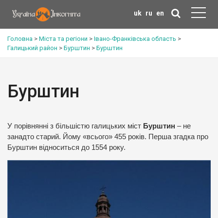
uk
ru
en
Головна
>
Міста та регіони
>
Івано-Франківська область
>
Галицький район
>
Бурштин
>
Бурштин
Бурштин
У порівнянні з більшістю галицьких міст
Бурштин
– не
занадто старий. Йому «всього» 455 років. Перша згадка про
Бурштин відноситься до 1554 року.