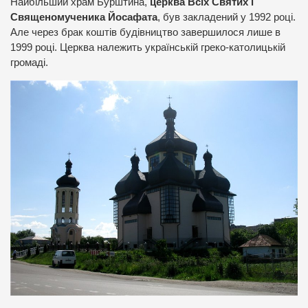
Найбільший храм Бурштина,
церква Всіх Святих і
Священомученика Йосафата
, був закладений у 1992 році.
Але через брак коштів будівництво завершилося лише в
1999 році. Церква належить українській греко-католицькій
громаді.