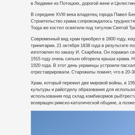
в Людвике из Потоцких, дорогой жене и Целестин
В середине XVIII века владелец города Павел Бе
Строительство храма сопровождалось трудностям
Тогда же костел освятили под титулом Святой Тр
Современный вид храм приобрел в 1800 году, ко
тринитарии. 21 октября 1838 года в результате 
изготовлен по заказу И. Скарбека. Он поражал с
1915 году очень сильно обгорела крыша храма. 
1920 года. В этот день украинцы устроили пасха
отреставрировали. Старожилы помнят, что в 20-3
Храм, который пережил две мировой войны, в 19
культуры и райотделу образования для использо
использования под склад комбикормов рыбтреста
возвращен римско-католической общине, а позже