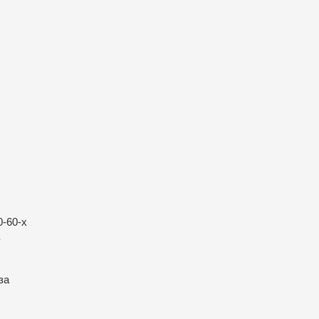
0-60-х
в
за