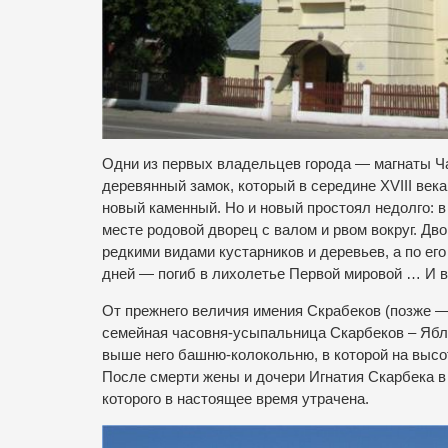
Одни из первых владельцев города — магнаты Ч
деревянный замок, который в середине XVIII век
новый каменный. Но и новый простоял недолго: в
месте родовой дворец с валом и рвом вокруг. Дв
редкими видами кустарников и деревьев, а по ег
дней — погиб в лихолетье Первой мировой … И вс
От прежнего величия имения Скрабеков (позже —
семейная часовня-усыпальница Скарбеков – Ябло
выше него башню-колокольню, в которой на выс
После смерти жены и дочери Игнатия Скарбека в 
которого в настоящее время утрачена.