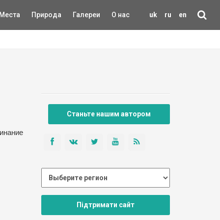
Места
Природа
Галереи
О нас
uk
ru
en
Станьте нашим автором
минание
Підтримати сайт