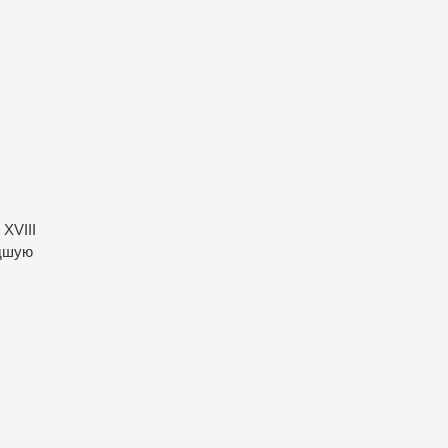
XVIII
едшую