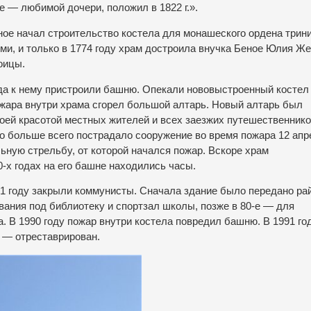
е — любимой дочери, положил в 1822 г.».
ное начал строительство костела для монашеского ордена трин
и, и только в 1774 году храм достроила внучка Беное Юлия Же
оицы.
гда к нему пристроили башню. Опекали нововыстроенный костел
пожара внутри храма сгорел большой алтарь. Новый алтарь был
воей красотой местных жителей и всех заезжих путешественнико
Но больше всего пострадало сооружение во время пожара 12 апр
льную стрельбу, от которой начался пожар. Вскоре храм
0-х годах на его башне находились часы.
51 году закрыли коммунисты. Сначала здание было передано ра
вания под библиотеку и спортзал школы, позже в 80-е — для
. В 1990 году пожар внутри костела повредил башню. В 1991 го
 — отреставрирован.