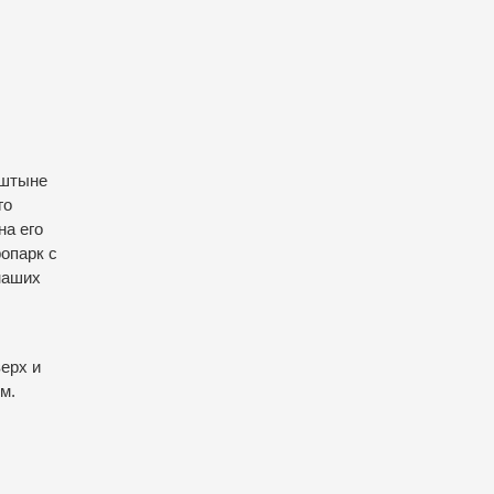
рштыне
го
на его
опарк с
наших
ерх и
м.