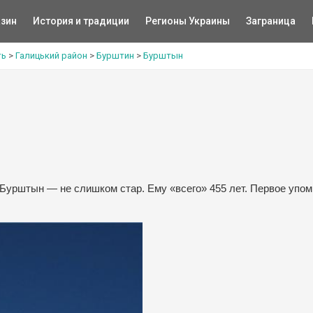
зин
История и традиции
Регионы Украины
Заграница
ть
>
Галицький район
>
Бурштин
>
Бурштын
Бурштын — не слишком стар. Ему «всего» 455 лет. Первое упо