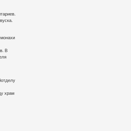
итариев.
вуска.
 монахи
в. В
еля
йотделу
ду храм