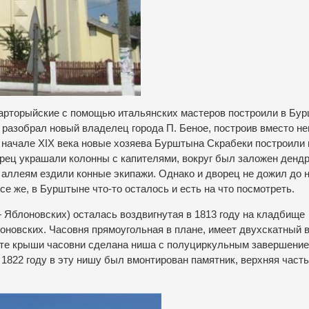
арторыйские с помощью итальянских мастеров построили в Бу
а разобрал новый владелец города П. Беное, построив вместо не
 начале XIX века новые хозяева Бурштына Скрабеки построили 
орец украшали колонны с капителями, вокруг был заложен дендр
о аллеям ездили конные экипажи. Однако и дворец не дожил до 
е же, в Бурштыне что-то осталось и есть на что посмотреть.
 Яблоновских) осталась воздвигнутая в 1813 году на кладбище
новских. Часовня прямоугольная в плане, имеет двухскатный в
оте крыши часовни сделана ниша с полуциркульным завершение
1822 году в эту нишу был вмонтирован памятник, верхняя часть