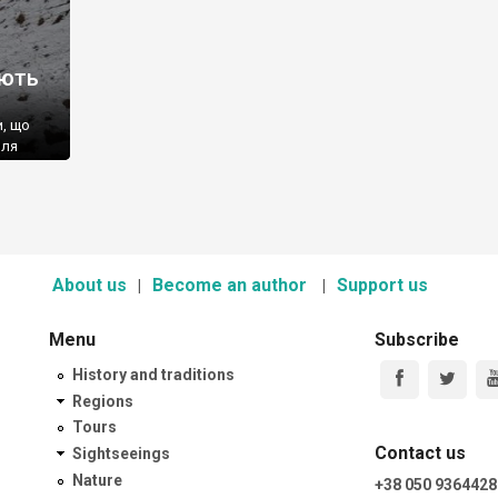
иють
и, що
лля
для
ого
ч”
ння
вели
нічного
About us
Become an author
Support us
Menu
Subscribe
History and traditions
Regions
Tours
Contact us
Sightseeings
Nature
+38 050 9364428