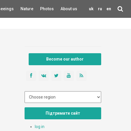
seeings
Nature
Photos
About us
uk
ru
en
Become our author
Підтримати сайт
log in