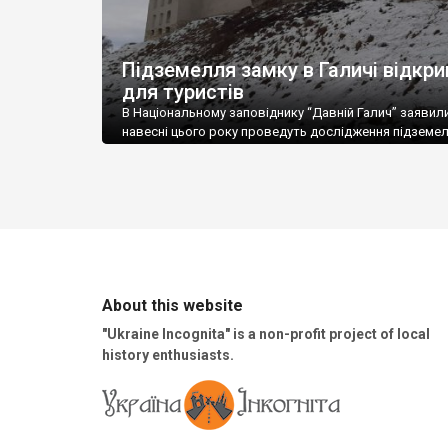
Підземелля замку в Галичі відкр
для туристів
В Національному заповіднику “Давній Галич” заявил
навесні цього року проведуть дослідження підземе
Галицького замку, а влітку його планують відкрити 
відвідин туристів. Про це повідомив в.о. генеральн
директора Національного заповідника “Давній Гали
Володимир Олійник. Наразі науковці мають сканува
підземних ходів та сховищ Галицького замку. Їх про
дослідники з Івано-Франківського національного тех
університету нафти і […]
About this website
"Ukraine Incognita" is a non-profit project of local
history enthusiasts.