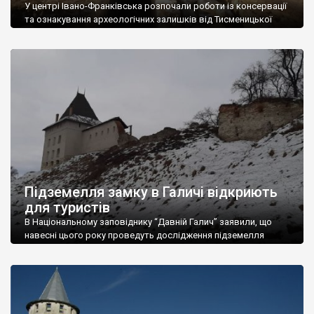
У центрі Івано-Франківська розпочали роботи із консервації
та ознакування археологічних залишків від Тисменицької
брами Станіславської фортеці XVII ст. Про це інформують у
департаменті містобудування і архітектури Івано-
Франківської міської ради. В першу чергу будуть ущільнювати
пісковий насип на території знахідки. Потім проведуть
ознакування залишків фрагментів Тисменицької брами, котрі
уже дослідили, розповів Головний спеціаліст відділу охорони
культурної […]
Підземелля замку в Галичі відкриють
для туристів
В Національному заповіднику “Давній Галич” заявили, що
навесні цього року проведуть дослідження підземелля
Галицького замку, а влітку його планують відкрити для
відвідин туристів. Про це повідомив в.о. генерального
директора Національного заповідника “Давній Галич”
Володимир Олійник. Наразі науковці мають сканування
підземних ходів та сховищ Галицького замку. Їх провели