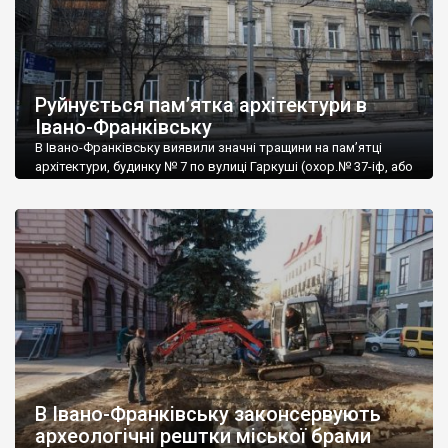
Руйнується пам’ятка архітектури в
Івано-Франківську
В Івано-Франківську виявили значні тращини на пам’ятці
архітектури, будинку № 7 по вулиці Гаркуші (охор.№ 37-іф, або
110074). Про це повідомляє в Фейсбук архітектор Ігор
Панчишин. «Зовні будинок наче в задовільному стані і, навіть,
його розлогий фасад, хоча і понівечений часом (буд. 1898
року) та мешканцями, зберігає свою поважність і позірну
пиху. Але незначні горизонтальні […]
В Івано-Франківську законсервують
археологічні рештки міської брами