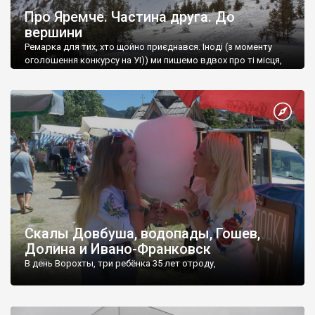
Про Яремче. Частина друга. До
вершини
Ремарка для тих, хто щойно приєднався. Іноді (з моменту
оголошення конкурсу на УІ)) ми пишемо вдвох про ті місця,
які відвідали разом.
Скалы Довбуша, водопады, Гошев,
Долина и Ивано-Франковск
В день Ворохты, три ребёнка 35 лет отроду,