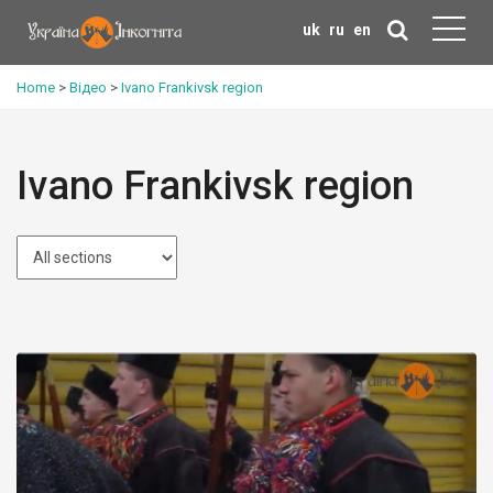
uk
ru
en
Home
>
Відео
>
Ivano Frankivsk region
Ivano Frankivsk region