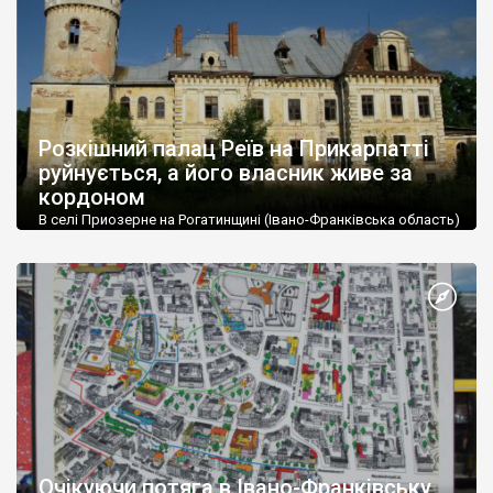
дослідники з Івано-Франківського національного технічного
університету нафти і […]
Розкішний палац Реїв на Прикарпатті
руйнується, а його власник живе за
кордоном
В селі Приозерне на Рогатинщині (Івано-Франківська область)
стоїть колись розкішний палац родини Реїв (1882 р.) Вже 10
років він руйнується, хоча має власника-іноземця. Той
мешкає в Британії, а коштів на ремонт, як виявилося, не має.
Палац збудований львівським архітектором Юліаном
Захаревичем. Реї мешкали тут до початку Другої Світової
війни. Останній граф – Людовік – емігрував […]
Очікуючи потяга в Івано-Франківську