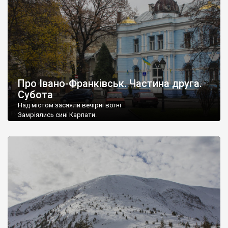
Про Івано-Франківськ. Частина друга.
Субота
Над містом засяяли вечірні вогні
Замріялись сині Карпати.
Як хороше, люба, з тобою мені
Сьогодні по місту блукати...