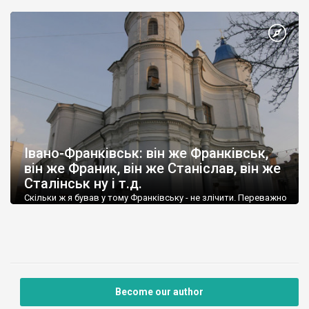
Івано-Франківськ: він же Франківськ,
він же Франик, він же Станіслав, він же
Сталінськ ну і т.д.
Скільки ж я бував у тому Франківську - не злічити. Переважно
проїздом, але бувало й таке, що цілий день гуляв містом
чекаючи вечірнього поїзда. Нафотографував - страх.
Become our author