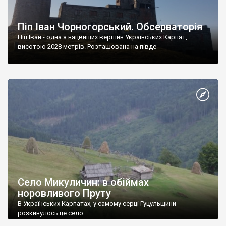
Піп Іван Чорногорський. Обсерваторія
Піп Іван - одна з нацвищих вершин Українських Карпат,
висотою 2028 метрів. Розташована на півде
Село Микуличин: в обіймах
норовливого Пруту
В Українських Карпатах, у самому серці Гуцульщини
розкинулось це село.