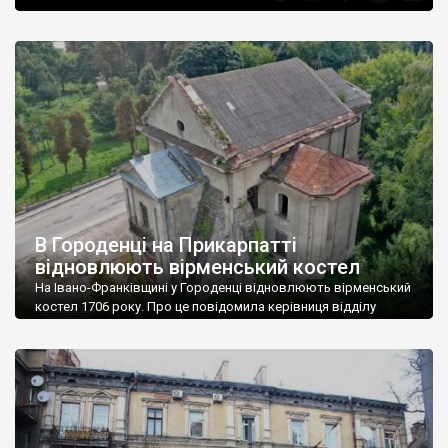
В Городенці на Прикарпатті
відновлюють вірменський костел
На Івано-Франківщині у Городенці відновлюють вірменський
костел 1706 року. Про це повідомила керівниця відділу
проєктів та міжнародного співробітництва Городенківської
громади Марія Здріла. “Вірменський костел – пам’ятка
архітектури місцевого значення. Про те, що дах будівлі може
впасти до кінця 2021 року і не витримати зиму, били на сполох
і краєзнавці, і науковці, і архітектори”, – розповіла […]