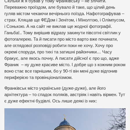
Скільки ж я бував у тому Франківську – не злічити.
Переважно проїздом, але бувало й таке, що цілий день
гуляв містом чекаючи вечірнього поїзда. Нафотографував –
страх. Кляцав ще ФЕДом і Зенітом, і Мінолтою, і Олімпусом,
і Сонькою. А на сайт не виклав ще жодної фотографії.
Ганьба!.. Тому вирішив відразу закинути півсотні світлин у
фотогалерею. Та й писати про місто варто вже починати,
але оглядової розповіді робити поки не хочу. Хочу про
окремі споруди, про тихі та затишні райончики… Часу
бракує, але якось почну. А писати дійсно! є про що, адже
Франик – ну дуже красиве місто. І добре що з кожним роком
воно стає все гарнішим, бо у 90-ті він мені дуже відгонив
периферією та провінціоналізмом.
Франківськ місто українське (дуже-дуже), але його
архітектура – то спадок поляків, австріяк і навіть вірмен. Тут
є дуже ефектні будівлі. Ось лише деякі із них: