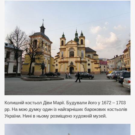
Колишній костьол Діви Марії. Будували його у 1672 – 1703
рр. На мою думку один із найгарніших барокових костьолів
України. Нині в ньому розміщено художній музей.