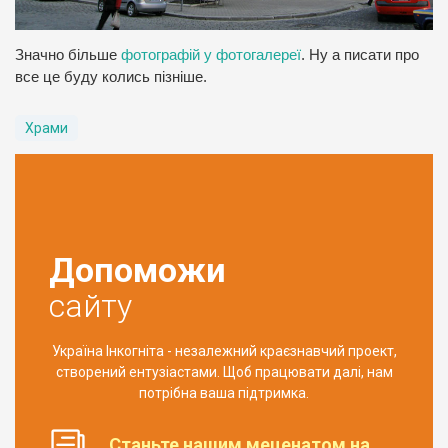
Значно більше
фотографій у фотогалереї
. Ну а писати про
все це буду колись пізніше.
Храми
Допоможи
сайту
Україна Інкогніта - незалежний краєзнавчий проект,
створений ентузіастами. Щоб працювати далі, нам
потрібна ваша підтримка.
Станьте нашим меценатом на