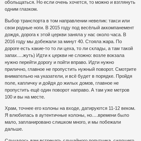
обольщаться. Но если очень хочется, то можно и взглянуть
одним глазком.
Выбор транспорта в том направлении невелик: такси или
свои родные ноги. В 2015 году под весёлый аккомпанемент
дождя, дорога к этой церкви заняла у нас около часа. В
2016 году мы добежали за минут 40. Стояла жара. По
дороге есть какие-то то ли цеха, то ли склады, а там такой
запах….жуть) Идти к церкви не сложно: возле вокзала
нужно перейти дорогу и пойти вправо. Идти нужно
прилично, главное не пропустить нужный поворот. Смотрите
внимательно на указатели, и всё будет в порядке. Пройдя
поле, капличку и дойдя до жилых домов, главное не
пропустить ещё один поворот направо. А там уже метров
100 и вы на месте.
Храм, точнее его колоны на входе, датируются 11-12 веком.
Я влюбилась в аутентичные колоны, но….времени было
мало, запланировано слишком много, и мы побежали
дальше.
Случалось вам встречать случайного попутчика, сидящего