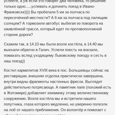
успеете, а уж если это говорят два человека, то решение
только одно…..успевать и догонять поезд в Ивано-
Франковске)))) Вы пробегали 5 км за полчаса по
пересечённой местности? А 6 км за полчаса под палящим
солнцем? А тормозили автобус выбегая из поворота на
оживлённой трассе, который едет по противоположной
стороне дороги?
Скажем так, в 14.10 мы были возле костёла, в 14.40 мы
выехали обратно в Галич. Успели поесть на вокзале,
помахать вслед уходящему Львовскому поезду и сесть в
наш поезд))
Костел кармелитов XVIII века в пос. Большевцы сейчас на
реставрации, внешняя отделка практически завершена,
внутри видны фрагменты настенных фресок. Выглядит
действительно потрясающе. А памятник папе (похожий есть
в Житомире) добавляет изюминку этому величественному
сооружению. Возле костёла мы и встретили нашего
попутчика, глаза которого медленно, но уверенно полезли
на лоб от нашего приближения. Он волонтёр и помогает с