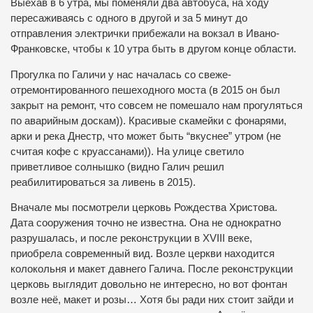
Выехав в 6 утра, мы поменяли два автобуса, на ходу
пересаживаясь с одного в другой и за 5 минут до
отправления электрички прибежали на вокзал в Ивано-
Франковске, чтобы к 10 утра быть в другом конце области.
Прогулка по Галичи у нас началась со свеже-
отремонтированного пешеходного моста (в 2015 он был
закрыт на ремонт, что совсем не помешало нам прогуляться
по аварийным доскам)). Красивые скамейки с фонарями,
арки и река Днестр, что может быть “вкуснее” утром (не
считая кофе с круассанами)). На улице светило
приветливое солнышко (видно Галич решил
реабилитироваться за ливень в 2015).
Внач
але
мы посмотрели ц
ерковь Рождества Христова.
Дата сооружения точно не известна. Она не однократно
разрушалась, и после реконструкции в XVIII веке,
приобрела современный вид. Возле церкви находится
колокольня и макет давнего Галича. После реконструкции
церковь выглядит довольно не интересно, но вот фонтан
возле неё, макет и розы… Хотя бы ради них стоит зайди и