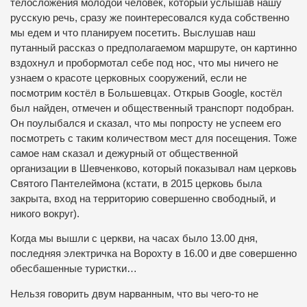
телосложения молодой человек, который услышав нашу
русскую речь, сразу же поинтересовался куда собственно
мы едем и что планируем посетить. Выслушав наш
путанный рассказ о предполагаемом маршруте, он картинно
вздохнул и пробормотал себе под нос, что мы ничего не
узнаем о красоте церковных сооружений, если не
посмотрим костёл в Большевцах. Открыв
Google
, костёл
был найден, отмечен и общественный транспорт подобран.
Он поулыбался и сказал, что мы попросту не успеем его
посмотреть с таким количеством мест для посещения. Тоже
самое нам сказал и дежурный от общественной
организации в Шевченково, который показывал нам церковь
Святого Пантелеймона (кстати, в 2015 церковь была
закрыта, вход на территорию совершенно свободный, и
никого вокруг).
Когда мы вышли с церкви, на часах было 13.00 дня,
последняя электричка на Ворохту в 16.00 и две совершенно
обесбашенные туристки…
Нельзя говорить двум нарванным, что вы чего-то не