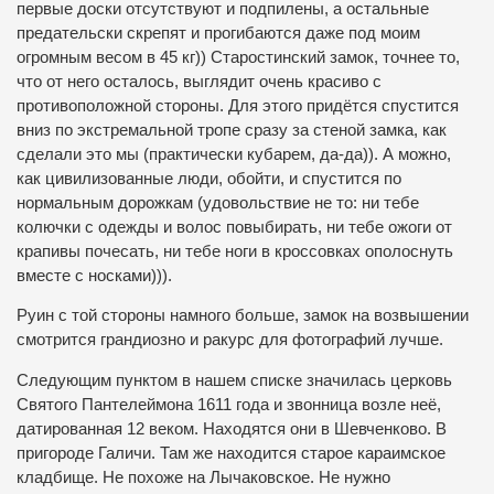
первые доски отсутствуют и подпилены, а остальные
предательски скрепят и прогибаются даже под моим
огромным весом в 45 кг)) Старостинский замок, точнее то,
что от него осталось, выглядит очень красиво с
противоположной стороны. Для этого придётся спустится
вниз по экстремальной тропе сразу за стеной замка, как
сделали это мы (практически кубарем, да-да)). А можно,
как цивилизованные люди, обойти, и спустится по
нормальным дорожкам (удовольствие не то: ни тебе
колючки с одежды и волос повыбирать, ни тебе ожоги от
крапивы почесать, ни тебе ноги в кроссовках ополоснуть
вместе с носками))).
Руин с той стороны намного больше, замок на возвышении
смотрится грандиозно и ракурс для фотографий лучше.
Следующим пунктом в нашем списке значилась церковь
Святого Пантелеймона 1611 года и звонница возле неё,
датированная 12 веком. Находятся они в Шевченково. В
пригороде Галичи. Там же находится старое караимское
кладбище. Не похоже на Лычаковское. Не нужно