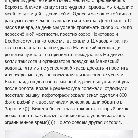
В один из дней, во время моего месячного пребывания в
Ворохте, ближе к концу этого чудного периода, мы сидели с
моей попутчицей – девочкой из Одессы за чашечкой вина и
раздумывали, чем бы нам заняться завтра. Дело было в 10
часов вечера, за день мы успели пробежать около 26 км по
пересечённой местности, посетив озеро Неистовое и
Бребенескул, на которое мы выехали в 11 часов утра, так
как сорвалась наша поездка на Манявский водопад ,и
решение нужно было принимать немедленно. На дикие
вопли таксиста и организатора поездки на Манявский
водопад, что мы не успеем за 9 часов доехать и посетить
два озера, мы дружно посмеялись и конечно же успели…
Было найдено два озера, мы пообедали, высушили обувь
после болота, возле Бребенескула полежали, отдохнули,
посетили вышку, пофотографировали закат, сделали 800
фотографий и к восьми часам вечера вышли обратно в
Заросляк)))) Видели бы вы глаза таксиста, который никак
не мог понять как: как мы столько всего успели за столь
ограниченное время))))) Но это совсем другая история.