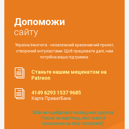
Допоможи
сайту
Україна Інкогніта - незалежний краєзнавчий проект,
створений ентузіастами. Щоб працювати далі, нам
потрібна ваша підтримка.
Станьте нашим меценатом на
Patreon
4149 6293 1537 9685
Карта ПриватБанк
Збір на оцифровку козацьких церков
(тисни на картинці, або скануй
посилання на збір monobank):