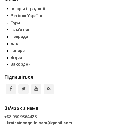
Історія і традиції
Регіони України
Тури
Пам'ятки
Природа
Блог
Галереї
Відео
Закордон
Підпишіться
Зв'язок з нами
+38 050 9364428
ukrainaincognita.com@gmail.com