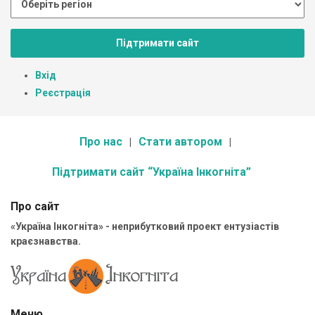
Підтримати сайт
Вхід
Реєстрація
Про нас
Стати автором
Підтримати сайт “Україна Інкогніта”
Про сайт
«Україна Інкогніта» - неприбутковий проект ентузіастів
краєзнавства.
Меню