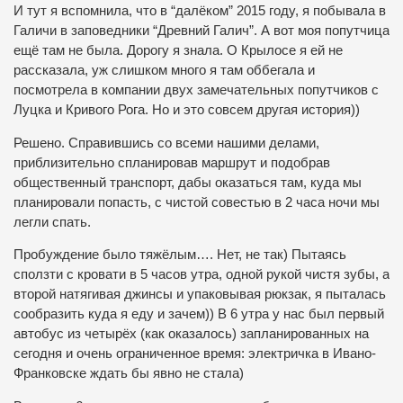
И тут я вспомнила, что в “далёком” 2015 году, я побывала в
Галичи в заповедники “Древний Галич”. А вот моя попутчица
ещё там не была. Дорогу я знала. О Крылосе я ей не
рассказала, уж слишком много я там оббегала и
посмотрела в компании двух замечательных попутчиков с
Луцка и Кривого Рога. Но и это совсем другая история))
Решено. Справившись со всеми нашими делами,
приблизительно спланировав маршрут и подобрав
общественный транспорт, дабы оказаться там, куда мы
планировали попасть, с чистой совестью в 2 часа ночи мы
легли спать.
Пробуждение было тяжёлым…. Нет, не так) Пытаясь
сползти с кровати в 5 часов утра, одной рукой чистя зубы, а
второй натягивая джинсы и упаковывая рюкзак, я пыталась
сообразить куда я еду и зачем)) В 6 утра у нас был первый
автобус из четырёх (как оказалось) запланированных на
сегодня и очень ограниченное время: электричка в Ивано-
Франковске ждать бы явно не стала)