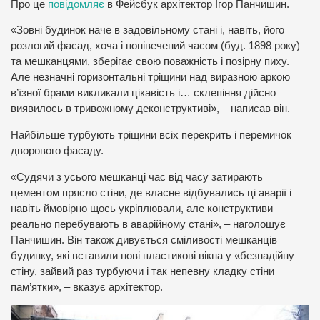
Про це
повідомляє
в Фейсбук архітектор Ігор Панчишин.
«Зовні будинок наче в задовільному стані і, навіть, його
розлогий фасад, хоча і понівечений часом (буд. 1898 року)
та мешканцями, зберігає свою поважність і позірну пиху.
Але незначні горизонтальні тріщини над виразною аркою
в’їзної брами викликали цікавість і… склепіння дійсно
виявилось в тривожному деконструктиві», – написав він.
Найбільше турбують тріщини всіх перекрить і перемичок
дворового фасаду.
«Судячи з усього мешканці час від часу затирають
цементом прясло стіни, де власне відбувались ці аварії і
навіть ймовірно щось укріплювали, але конструктиви
реально перебувають в аварійному стані», – наголошує
Панчишин. Він також дивується сміливості мешканців
будинку, які вставили нові пластикові вікна у «безнадійну
стіну, зайвий раз турбуючи і так непевну кладку стіни
пам’ятки», – вказує архітектор.