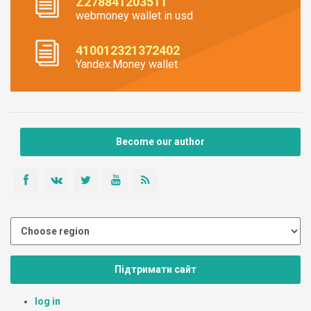
Z278841203511
webmoney wallet in usd
410012321372402
Yandex.Money wallet
Become our author
Підтримати сайт
log in