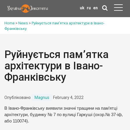
uk
ru
en
Home
>
News
>
Руйнується пам’ятка архітектури в Івано-
Франківську
Руйнується пам’ятка
архітектури в Івано-
Франківську
Опубліковано
Magnus
February 4, 2022
В Івано-Франківську виявили значні тращини на пам’ятці
архітектури, будинку № 7 по вулиці Гаркуші (охор.№ 37-іф,
або 110074).